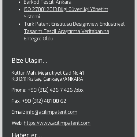
Barkod Tescili Ankara
ISO 27001:2013 Bilgi Güvenliği Yönetim
Sistemi
Türk Patent Enstitüsü Designview Endüstriyel
Tasarım Tescil Araştırma Veritabanına
Entegre Oldu
Bize Ulaşın…
Kültür Mah. Meşrutiyet Cad No:41
K:3 D:11 Kızılay, Çankaya/ANKARA
Phone: +90 (312) 426 7 426 /pbx
Fax: +90 (312) 481 00 62
Email:
info@acilimpatent.com
Web:
https://www.acilimpatent.com
Haberler…