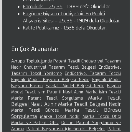
Pamukids – 25, 35
- 1.889 defa Okudular.
Bugünne Giysem Türkiye ‘nin En Renkli
Alışveriş Sitesi – 25, 35
- 1.909 defa Okudular.
Kalite Politikamız
- 1.536 defa Okudular.
En Çok Arananlar
Avrupa Topluluğunda Patent Tescili
Endüstriyel Tasarım
Nedir
Endüstriyel Tasarım Tescil Belgesi
Endüstriyel
Tasarım Tescil Yenileme
Endüstriyel Tasarım Tescili
Faydalı Model Başvuru Belgesi Nedir
Faydalı Model
Başvuru Formu
Faydalı Model Belgesi Nedir
Faydalı
Model Tescil
İsim Patenti Nasıl Alınır
Marka İsim Tescili
Marka Tescil
Marka Patent Tescil Sorgulama
Belgesi Nasıl Alınır
Marka Tescil Belgesi Nedir
Marka Tescil Bürosu
Marka Tescil Bürosu
Sorgulama
Marka Tescil Nedir
Marka Tescil Ofisi
Marka ve Patent Ofisi
Online Patent Sorgulama ve
Arama
Patent Başvurusu için Gerekli Belgeler
Patent