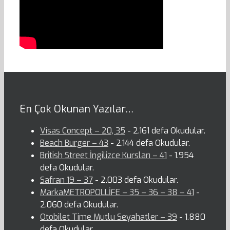
En Çok Okunan Yazılar…
Visas Concept – 20, 35
- 2.161 defa Okudular.
Beach Burger – 43
- 2.144 defa Okudular.
British Street İngilizce Kursları – 41
- 1.954
defa Okudular.
Safran 19 – 37
- 2.003 defa Okudular.
MarkaMETROPOLLİFE – 35 – 36 – 38 – 41
-
2.060 defa Okudular.
Otobilet Time Mutlu Seyahatler – 39
- 1.880
defa Okudular.