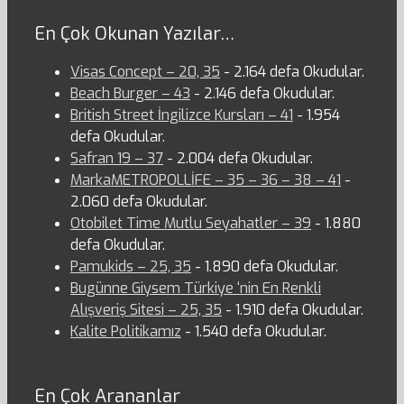
En Çok Okunan Yazılar…
Visas Concept – 20, 35
- 2.164 defa Okudular.
Beach Burger – 43
- 2.146 defa Okudular.
British Street İngilizce Kursları – 41
- 1.954
defa Okudular.
Safran 19 – 37
- 2.004 defa Okudular.
MarkaMETROPOLLİFE – 35 – 36 – 38 – 41
-
2.060 defa Okudular.
Otobilet Time Mutlu Seyahatler – 39
- 1.880
defa Okudular.
Pamukids – 25, 35
- 1.890 defa Okudular.
Bugünne Giysem Türkiye ‘nin En Renkli
Alışveriş Sitesi – 25, 35
- 1.910 defa Okudular.
Kalite Politikamız
- 1.540 defa Okudular.
En Çok Arananlar