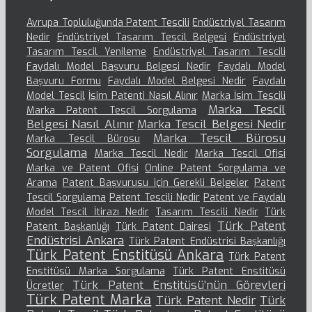
Avrupa Topluluğunda Patent Tescili
Endüstriyel Tasarım
Nedir
Endüstriyel Tasarım Tescil Belgesi
Endüstriyel
Tasarım Tescil Yenileme
Endüstriyel Tasarım Tescili
Faydalı Model Başvuru Belgesi Nedir
Faydalı Model
Başvuru Formu
Faydalı Model Belgesi Nedir
Faydalı
Model Tescil
İsim Patenti Nasıl Alınır
Marka İsim Tescili
Marka Tescil
Marka Patent Tescil Sorgulama
Belgesi Nasıl Alınır
Marka Tescil Belgesi Nedir
Marka Tescil Bürosu
Marka Tescil Bürosu
Sorgulama
Marka Tescil Nedir
Marka Tescil Ofisi
Marka ve Patent Ofisi
Online Patent Sorgulama ve
Arama
Patent Başvurusu için Gerekli Belgeler
Patent
Tescil Sorgulama
Patent Tescili Nedir
Patent ve Faydalı
Model Tescil İtirazı Nedir
Tasarım Tescili Nedir
Türk
Türk Patent
Patent Başkanlığı
Türk Patent Dairesi
Endüstrisi Ankara
Türk Patent Endüstrisi Başkanlığı
Türk Patent Enstitüsü Ankara
Türk Patent
Enstitüsü Marka Sorgulama
Türk Patent Enstitüsü
Türk Patent Enstitüsü’nün Görevleri
Ücretler
Türk Patent Marka
Türk Patent Nedir
Türk