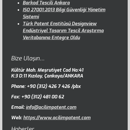
Barkod Tescili Ankara
ISO 27001:2013 Bilgi Güvenliği Yönetim
Sistemi
Türk Patent Enstitüsü Designview
Endüstriyel Tasarım Tescil Araştırma
Veritabanına Entegre Oldu
Bize Ulaşın…
Kültür Mah. Meşrutiyet Cad No:41
K:3 D:11 Kızılay, Çankaya/ANKARA
Phone: +90 (312) 426 7 426 /pbx
Fax: +90 (312) 481 00 62
Email:
info@acilimpatent.com
Web:
https://www.acilimpatent.com
Haberler…