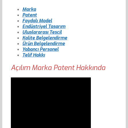
Marka
Patent
Faydalı Model
Endüstriyel Tasarım
Uluslararası Tescil
Kalite Belgelendirme
Ürün Belgelendirme
Yabancı Personel
Telif Hakkı
Açılım Marka Patent Hakkında