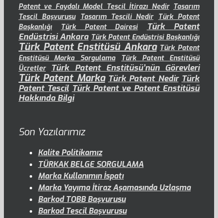
Patent ve Faydalı Model Tescil İtirazı Nedir
Tasarım
Tescil Başvurusu
Tasarım Tescili Nedir
Türk Patent
Türk Patent
Başkanlığı
Türk Patent Dairesi
Endüstrisi Ankara
Türk Patent Endüstrisi Başkanlığı
Türk Patent Enstitüsü Ankara
Türk Patent
Enstitüsü Marka Sorgulama
Türk Patent Enstitüsü
Türk Patent Enstitüsü’nün Görevleri
Ücretler
Türk Patent Marka
Türk Patent Nedir
Türk
Patent Tescil
Türk Patent ve Patent Enstitüsü
Hakkında Bilgi
Son Yazılarımız
Kalite Politikamız
TÜRKAK BELGE SORGULAMA
Marka Kullanımın İspatı
Marka Yayıma İtiraz Aşamasında Uzlaşma
Barkod TOBB Başvurusu
Barkod Tescil Başvurusu