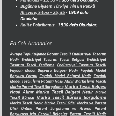
Pamukids – 25, 35
- 1.889 defa Okudular.
Bugünne Giysem Türkiye ‘nin En Renkli
Alışveriş Sitesi – 25, 35
- 1.909 defa
Okudular.
Kalite Politikamız
- 1.536 defa Okudular.
En Çok Arananlar
Avrupa Topluluğunda Patent Tescili
Endüstriyel Tasarım
Nedir
Endüstriyel Tasarım Tescil Belgesi
Endüstriyel
Tasarım Tescil Yenileme
Endüstriyel Tasarım Tescili
Faydalı Model Başvuru Belgesi Nedir
Faydalı Model
Başvuru Formu
Faydalı Model Belgesi Nedir
Faydalı
Model Tescil
İsim Patenti Nasıl Alınır
Marka İsim Tescili
Marka Tescil Belgesi
Marka Patent Tescil Sorgulama
Nasıl Alınır
Marka Tescil Belgesi Nedir
Marka
Marka Tescil Bürosu Sorgulama
Tescil Bürosu
Marka Tescil Nedir
Marka Tescil Ofisi
Marka ve Patent
Ofisi
Online Patent Sorgulama ve Arama
Patent
Başvurusu için Gerekli Belgeler
Patent Tescili Nedir