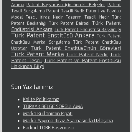
Arama
Patent Başvurusu için Gerekli Belgeler
Patent
Tescil Sorgulama
Patent Tescili Nedir
Patent ve Faydalı
Model Tescil İtirazı Nedir
Tasarım Tescili Nedir
Türk
Türk Patent
Patent Başkanlığı
Türk Patent Dairesi
Endüstrisi Ankara
Türk Patent Endüstrisi Başkanlığı
Türk Patent Enstitüsü Ankara
Türk Patent
Enstitüsü Marka Sorgulama
Türk Patent Enstitüsü
Türk Patent Enstitüsü’nün Görevleri
Ücretler
Türk Patent Marka
Türk Patent Nedir
Türk
Patent Tescil
Türk Patent ve Patent Enstitüsü
Hakkında Bilgi
Son Yazılarımız
Kalite Politikamız
TÜRKAK BELGE SORGULAMA
Marka Kullanımın İspatı
Marka Yayıma İtiraz Aşamasında Uzlaşma
Barkod TOBB Başvurusu