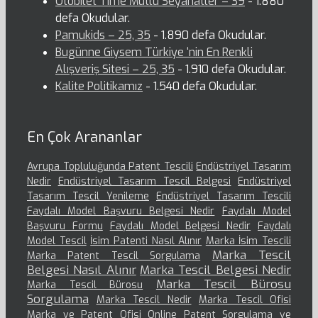
Otobilet Time Mutlu Seyahatler – 39
- 1.880
defa Okudular.
Pamukids – 25, 35
- 1.890 defa Okudular.
Bugünne Giysem Türkiye ‘nin En Renkli
Alışveriş Sitesi – 25, 35
- 1.910 defa Okudular.
Kalite Politikamız
- 1.540 defa Okudular.
En Çok Arananlar
Avrupa Topluluğunda Patent Tescili
Endüstriyel Tasarım
Nedir
Endüstriyel Tasarım Tescil Belgesi
Endüstriyel
Tasarım Tescil Yenileme
Endüstriyel Tasarım Tescili
Faydalı Model Başvuru Belgesi Nedir
Faydalı Model
Başvuru Formu
Faydalı Model Belgesi Nedir
Faydalı
Model Tescil
İsim Patenti Nasıl Alınır
Marka İsim Tescili
Marka Tescil
Marka Patent Tescil Sorgulama
Belgesi Nasıl Alınır
Marka Tescil Belgesi Nedir
Marka Tescil Bürosu
Marka Tescil Bürosu
Sorgulama
Marka Tescil Nedir
Marka Tescil Ofisi
Marka ve Patent Ofisi
Online Patent Sorgulama ve