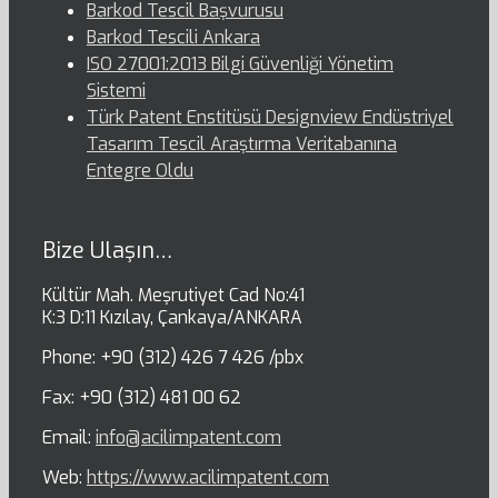
Barkod Tescil Başvurusu
Barkod Tescili Ankara
ISO 27001:2013 Bilgi Güvenliği Yönetim
Sistemi
Türk Patent Enstitüsü Designview Endüstriyel
Tasarım Tescil Araştırma Veritabanına
Entegre Oldu
Bize Ulaşın…
Kültür Mah. Meşrutiyet Cad No:41
K:3 D:11 Kızılay, Çankaya/ANKARA
Phone: +90 (312) 426 7 426 /pbx
Fax: +90 (312) 481 00 62
Email:
info@acilimpatent.com
Web:
https://www.acilimpatent.com