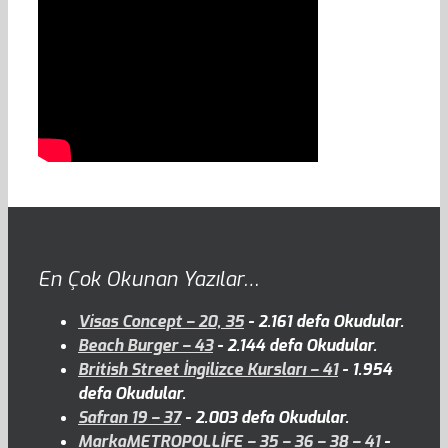
En Çok Okunan Yazılar…
Visas Concept – 20, 35
- 2.161 defa Okudular.
Beach Burger – 43
- 2.144 defa Okudular.
British Street İngilizce Kursları – 41
- 1.954
defa Okudular.
Safran 19 – 37
- 2.003 defa Okudular.
MarkaMETROPOLLİFE – 35 – 36 – 38 – 41
-