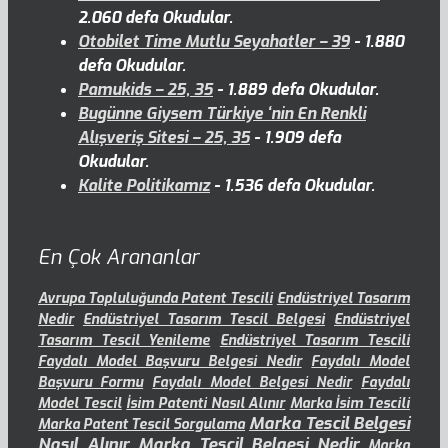
2.060 defa Okudular.
Otobilet Time Mutlu Seyahatler – 39
- 1.880
defa Okudular.
Pamukids – 25, 35
- 1.889 defa Okudular.
Bugünne Giysem Türkiye ‘nin En Renkli
Alışveriş Sitesi – 25, 35
- 1.909 defa
Okudular.
Kalite Politikamız
- 1.536 defa Okudular.
En Çok Arananlar
Avrupa Topluluğunda Patent Tescili
Endüstriyel Tasarım
Nedir
Endüstriyel Tasarım Tescil Belgesi
Endüstriyel
Tasarım Tescil Yenileme
Endüstriyel Tasarım Tescili
Faydalı Model Başvuru Belgesi Nedir
Faydalı Model
Başvuru Formu
Faydalı Model Belgesi Nedir
Faydalı
Model Tescil
İsim Patenti Nasıl Alınır
Marka İsim Tescili
Marka Tescil Belgesi
Marka Patent Tescil Sorgulama
Nasıl Alınır
Marka Tescil Belgesi Nedir
Marka