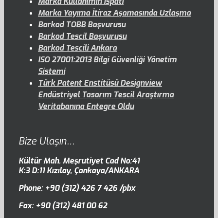
Marka Kullanımın İspatı
Marka Yayıma İtiraz Aşamasında Uzlaşma
Barkod TOBB Başvurusu
Barkod Tescil Başvurusu
Barkod Tescili Ankara
ISO 27001:2013 Bilgi Güvenliği Yönetim
Sistemi
Türk Patent Enstitüsü Designview
Endüstriyel Tasarım Tescil Araştırma
Veritabanına Entegre Oldu
Bize Ulaşın…
Kültür Mah. Meşrutiyet Cad No:41
K:3 D:11 Kızılay, Çankaya/ANKARA
Phone: +90 (312) 426 7 426 /pbx
Fax: +90 (312) 481 00 62