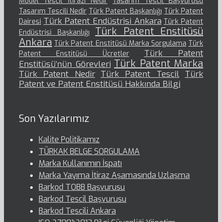
Model Tescil İtirazı Nedir
Tasarım Tescil Başvurusu
Tasarım Tescili Nedir
Türk Patent Başkanlığı
Türk Patent
Türk Patent Endüstrisi Ankara
Dairesi
Türk Patent
Türk Patent Enstitüsü
Endüstrisi Başkanlığı
Ankara
Türk Patent Enstitüsü Marka Sorgulama
Türk
Türk Patent
Patent Enstitüsü Ücretler
Türk Patent Marka
Enstitüsü’nün Görevleri
Türk Patent Nedir
Türk Patent Tescil
Türk
Patent ve Patent Enstitüsü Hakkında Bilgi
Son Yazılarımız
Kalite Politikamız
TÜRKAK BELGE SORGULAMA
Marka Kullanımın İspatı
Marka Yayıma İtiraz Aşamasında Uzlaşma
Barkod TOBB Başvurusu
Barkod Tescil Başvurusu
Barkod Tescili Ankara