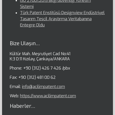
ISO 27001:2013 Bilgi Güvenliği Yönetim
Sistemi
Türk Patent Enstitüsü Designview Endüstriyel
Tasarım Tescil Araştırma Veritabanına
Entegre Oldu
Bize Ulaşın…
Kültür Mah. Meşrutiyet Cad No:41
K:3 D:11 Kızılay, Çankaya/ANKARA
Phone: +90 (312) 426 7 426 /pbx
Fax: +90 (312) 481 00 62
Email:
info@acilimpatent.com
Web:
https://www.acilimpatent.com
Haberler…