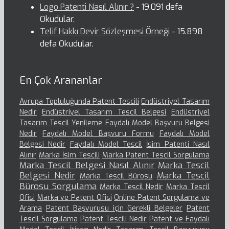
Logo Patenti Nasıl Alınır ?
- 19.091 defa
Okudular.
Telif Hakkı Devir Sözleşmesi Örneği
- 15.898
defa Okudular.
En Çok Arananlar
Avrupa Topluluğunda Patent Tescili
Endüstriyel Tasarım
Nedir
Endüstriyel Tasarım Tescil Belgesi
Endüstriyel
Tasarım Tescil Yenileme
Faydalı Model Başvuru Belgesi
Nedir
Faydalı Model Başvuru Formu
Faydalı Model
Belgesi Nedir
Faydalı Model Tescil
İsim Patenti Nasıl
Alınır
Marka İsim Tescili
Marka Patent Tescil Sorgulama
Marka Tescil Belgesi Nasıl Alınır
Marka Tescil
Belgesi Nedir
Marka Tescil
Marka Tescil Bürosu
Bürosu Sorgulama
Marka Tescil Nedir
Marka Tescil
Ofisi
Marka ve Patent Ofisi
Online Patent Sorgulama ve
Arama
Patent Başvurusu için Gerekli Belgeler
Patent
Tescil Sorgulama
Patent Tescili Nedir
Patent ve Faydalı