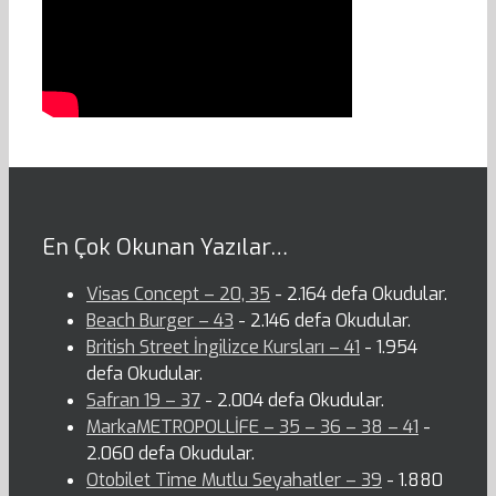
En Çok Okunan Yazılar…
Visas Concept – 20, 35
- 2.164 defa Okudular.
Beach Burger – 43
- 2.146 defa Okudular.
British Street İngilizce Kursları – 41
- 1.954
defa Okudular.
Safran 19 – 37
- 2.004 defa Okudular.
MarkaMETROPOLLİFE – 35 – 36 – 38 – 41
-
2.060 defa Okudular.
Otobilet Time Mutlu Seyahatler – 39
- 1.880