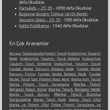
defa Okudular.
Pamukids – 25, 35
- 1.890 defa Okudular.
Bugünne Giysem Türkiye ‘nin En Renkli
Alışveriş Sitesi – 25, 35
- 1.910 defa Okudular.
Kalite Politikamız
- 1.540 defa Okudular.
En Çok Arananlar
Avrupa Topluluğunda Patent Tescili
Endüstriyel Tasarım
Nedir
Endüstriyel Tasarım Tescil Belgesi
Endüstriyel
Tasarım Tescil Yenileme
Endüstriyel Tasarım Tescili
Faydalı Model Başvuru Belgesi Nedir
Faydalı Model
Başvuru Formu
Faydalı Model Belgesi Nedir
Faydalı
Model Tescil
İsim Patenti Nasıl Alınır
Marka İsim Tescili
Marka Tescil
Marka Patent Tescil Sorgulama
Belgesi Nasıl Alınır
Marka Tescil Belgesi Nedir
Marka Tescil Bürosu
Marka Tescil Bürosu
Sorgulama
Marka Tescil Nedir
Marka Tescil Ofisi
Marka ve Patent Ofisi
Online Patent Sorgulama ve