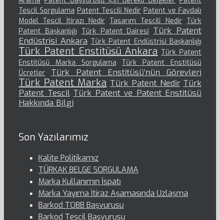
Arama
Patent Başvurusu için Gerekli Belgeler
Patent
Tescil Sorgulama
Patent Tescili Nedir
Patent ve Faydalı
Model Tescil İtirazı Nedir
Tasarım Tescili Nedir
Türk
Türk Patent
Patent Başkanlığı
Türk Patent Dairesi
Endüstrisi Ankara
Türk Patent Endüstrisi Başkanlığı
Türk Patent Enstitüsü Ankara
Türk Patent
Enstitüsü Marka Sorgulama
Türk Patent Enstitüsü
Türk Patent Enstitüsü’nün Görevleri
Ücretler
Türk Patent Marka
Türk Patent Nedir
Türk
Patent Tescil
Türk Patent ve Patent Enstitüsü
Hakkında Bilgi
Son Yazılarımız
Kalite Politikamız
TÜRKAK BELGE SORGULAMA
Marka Kullanımın İspatı
Marka Yayıma İtiraz Aşamasında Uzlaşma
Barkod TOBB Başvurusu
Barkod Tescil Başvurusu