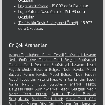
Okudular.
Logo Nedir Kısaca
- 19.892 defa Okudular.
Logo Patenti Nasıl Alınır ?
- 19.099 defa
Okudular.
Telif Hakkı Devir Sözleşmesi Örneği
- 15.903
defa Okudular.
En Çok Arananlar
Avrupa Topluluğunda Patent Tescili
Endüstriyel Tasarım
Nedir
Endüstriyel Tasarım Tescil Belgesi
Endüstriyel
Tasarım Tescil Yenileme
Endüstriyel Tasarım Tescili
Faydalı Model Başvuru Belgesi Nedir
Faydalı Model
Başvuru Formu
Faydalı Model Belgesi Nedir
Faydalı
Model Tescil
İsim Patenti Nasıl Alınır
Marka İsim Tescili
Marka Tescil
Marka Patent Tescil Sorgulama
Belgesi Nasıl Alınır
Marka Tescil Belgesi Nedir
Marka Tescil Bürosu
Marka Tescil Bürosu
Sorgulama
Marka Tescil Nedir
Marka Tescil Ofisi
Marka ve Patent Ofisi
Online Patent Sorgulama ve