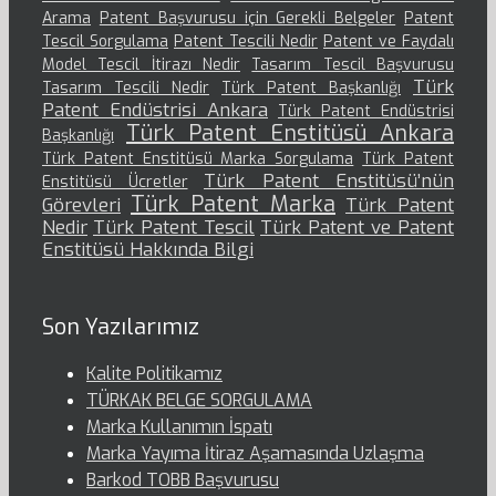
Arama
Patent Başvurusu için Gerekli Belgeler
Patent
Tescil Sorgulama
Patent Tescili Nedir
Patent ve Faydalı
Model Tescil İtirazı Nedir
Tasarım Tescil Başvurusu
Türk
Tasarım Tescili Nedir
Türk Patent Başkanlığı
Patent Endüstrisi Ankara
Türk Patent Endüstrisi
Türk Patent Enstitüsü Ankara
Başkanlığı
Türk Patent Enstitüsü Marka Sorgulama
Türk Patent
Türk Patent Enstitüsü’nün
Enstitüsü Ücretler
Türk Patent Marka
Görevleri
Türk Patent
Nedir
Türk Patent Tescil
Türk Patent ve Patent
Enstitüsü Hakkında Bilgi
Son Yazılarımız
Kalite Politikamız
TÜRKAK BELGE SORGULAMA
Marka Kullanımın İspatı
Marka Yayıma İtiraz Aşamasında Uzlaşma
Barkod TOBB Başvurusu