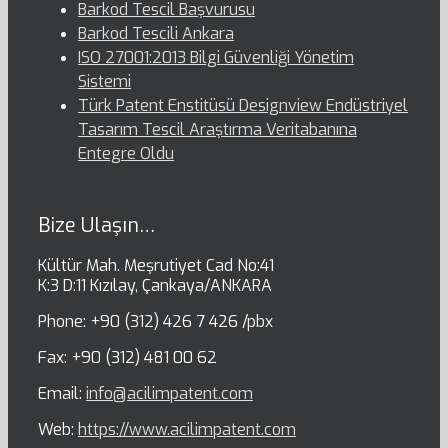
Barkod Tescil Başvurusu
Barkod Tescili Ankara
ISO 27001:2013 Bilgi Güvenliği Yönetim
Sistemi
Türk Patent Enstitüsü Designview Endüstriyel
Tasarım Tescil Araştırma Veritabanına
Entegre Oldu
Bize Ulaşın…
Kültür Mah. Meşrutiyet Cad No:41
K:3 D:11 Kızılay, Çankaya/ANKARA
Phone: +90 (312) 426 7 426 /pbx
Fax: +90 (312) 481 00 62
Email:
info@acilimpatent.com
Web:
https://www.acilimpatent.com