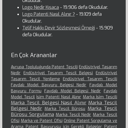
Okudular.
Logo Nedir Kısaca
- 19.906 defa Okudular.
Logo Patenti Nasıl Alınır ?
- 19.109 defa
Okudular.
Telif Hakkı Devir Sözleşmesi Örneği
- 15.909
defa Okudular.
En Çok Arananlar
Avrupa Topluluğunda Patent Tescili
Endüstriyel Tasarım
Nedir
Endüstriyel Tasarım Tescil Belgesi
Endüstriyel
Tasarım Tescil Yenileme
Endüstriyel Tasarım Tescili
Faydalı Model Başvuru Belgesi Nedir
Faydalı Model
Başvuru Formu
Faydalı Model Belgesi Nedir
Faydalı
Model Tescil
İsim Patenti Nasıl Alınır
Marka İsim Tescili
Marka Tescil Belgesi Nasıl Alınır
Marka Tescil
Belgesi Nedir
Marka Tescil
Marka Tescil Bürosu
Bürosu Sorgulama
Marka Tescil Nedir
Marka Tescil
Ofisi
Marka ve Patent Ofisi
Online Patent Sorgulama ve
Arama
Patent Başvurusu için Gerekli Belgeler
Patent