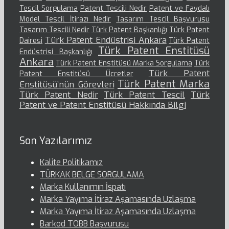
Tescil Sorgulama
Patent Tescili Nedir
Patent ve Faydalı
Model Tescil İtirazı Nedir
Tasarım Tescil Başvurusu
Tasarım Tescili Nedir
Türk Patent Başkanlığı
Türk Patent
Türk Patent Endüstrisi Ankara
Dairesi
Türk Patent
Türk Patent Enstitüsü
Endüstrisi Başkanlığı
Ankara
Türk Patent Enstitüsü Marka Sorgulama
Türk
Türk Patent
Patent Enstitüsü Ücretler
Türk Patent Marka
Enstitüsü’nün Görevleri
Türk Patent Nedir
Türk Patent Tescil
Türk
Patent ve Patent Enstitüsü Hakkında Bilgi
Son Yazılarımız
Kalite Politikamız
TÜRKAK BELGE SORGULAMA
Marka Kullanımın İspatı
Marka Yayıma İtiraz Aşamasında Uzlaşma
Marka Yayıma İtiraz Aşamasında Uzlaşma
Barkod TOBB Başvurusu