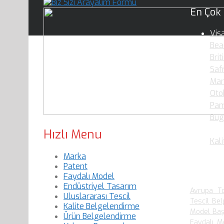
En Çok
Vis
Bea
Brit
Saf
Mar
Oto
Pam
Bug
Oku
Hızlı Menu
Kali
Marka
Patent
En Çok
Faydalı Model
Endüstriyel Tasarım
Avrupa To
Uluslararası Tescil
Tescil Bel
Kalite Belgelendirme
Model Baş
Ürün Belgelendirme
Faydalı M