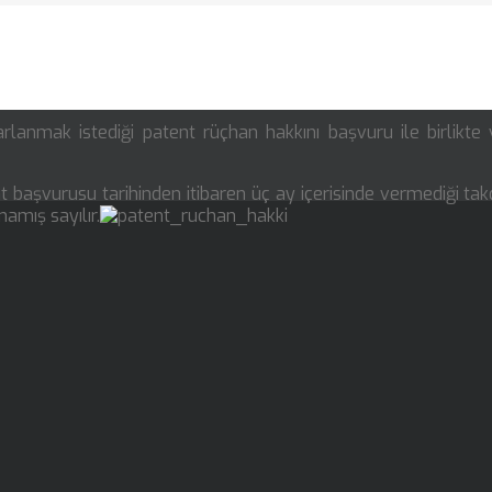
rlanmak istediği patent rüçhan hakkını başvuru ile birlikte
nt başvurusu tarihinden itibaren üç ay içerisinde vermediği tak
amış sayılır.