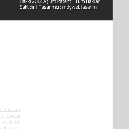
Hakkı 2012 Açılım Patent | Tüm Hakları
Saklıdır | Tasarımcı :
mdywebtasarım
.909 defa
el Tasarım
ili
Faydalı
lgesi Nedir
ent Tescil