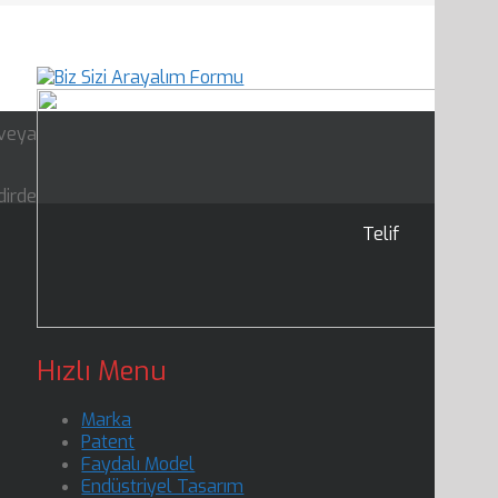
 veya
dirde
Telif
Hızlı Menu
Marka
Patent
Faydalı Model
Endüstriyel Tasarım