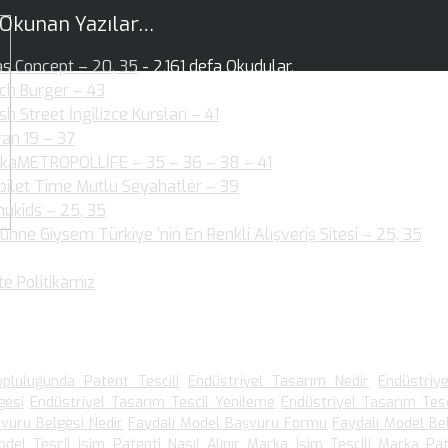
 Okunan Yazılar…
as Concept – 20, 35
- 2.161 defa Okudular.
ch Burger – 43
- 2.144 defa Okudular.
ish Street İngilizce Kursları – 41
- 1.954 defa Okudular.
ran 19 – 37
- 2.003 defa Okudular.
kaMETROPOLLİFE – 35 – 36 – 38 – 41
- 2.060 defa Okudular.
bilet Time Mutlu Seyahatler – 39
- 1.880 defa Okudular.
ukids – 25, 35
- 1.889 defa Okudular.
ünne Giysem Türkiye ‘nin En Renkli Alışveriş Sitesi – 25, 35
- 1
dular.
te Politikamız
- 1.536 defa Okudular.
 Arananlar
pluluğunda Patent Tescili
Endüstriyel Tasarım Nedir
Endüstriy
gesi
Endüstriyel Tasarım Tescil Yenileme
Endüstriyel Tasarım Tesc
vuru Belgesi Nedir
Faydalı Model Başvuru Formu
Faydalı Model Be
odel Tescil
İsim Patenti Nasıl Alınır
Marka İsim Tescili
Marka Pat