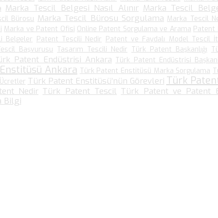
Marka Tescil Belgesi Nasıl Alınır
Marka Tescil Belge
a
Marka Tescil Bürosu Sorgulama
cil Bürosu
Marka Tescil N
i
Marka ve Patent Ofisi
Online Patent Sorgulama ve Arama
Patent
li Belgeler
Patent Tescili Nedir
Patent ve Faydalı Model Tescil İt
escil Başvurusu
Tasarım Tescili Nedir
Türk Patent Başkanlığı
T
ürk Patent Endüstrisi Ankara
Türk Patent Endüstrisi Başkanl
 Enstitüsü Ankara
Türk Patent Enstitüsü Marka Sorgulama
T
Türk Paten
Türk Patent Enstitüsü’nün Görevleri
Ücretler
tent Nedir
Türk Patent Tescil
Türk Patent ve Patent E
 Bilgi
Bize Ulaşın…
Kültür Mah. Meşrutiyet Cad No: