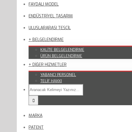
FAYDALI MODEL
ENDÜSTRİYEL TASARIM
ULUSLARARASI TESCİL
+ BELGELENDİRME
KALİTE BELGELENDİRME
ÜRÜN BELGELENDİRME
+ DİĞER HİZMETLER
YABANCI PERSONEL
TELİF HAKKI
MARKA
PATENT