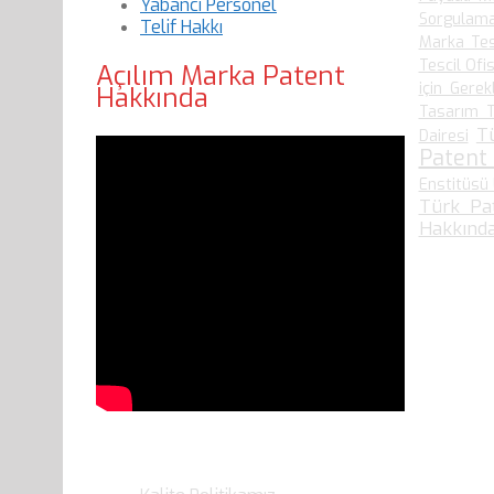
Yabancı Personel
Sorgulam
Telif Hakkı
Marka Tes
Tescil Ofis
Açılım Marka Patent
için Gerek
Hakkında
Tasarım T
T
Dairesi
Patent
Enstitüsü 
Türk Pa
Hakkında
Son Yazılarımız