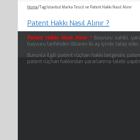
Home
/
Tag:
İstanbul Marka Tescil ve Patent Hakkı Nasıl Alınır
Patent Hakkı Nasıl Alınır ?
Patent Hakkı Nasıl Alınır ?
Başvuru sahibi, yara
başvuru tarihinden itibaren iki ay içinde talep eder.
Bununla ilgili patent rüçhan hakkı belgesini, pate
patent rüçhan hakkından yararlanma talebi yapılm