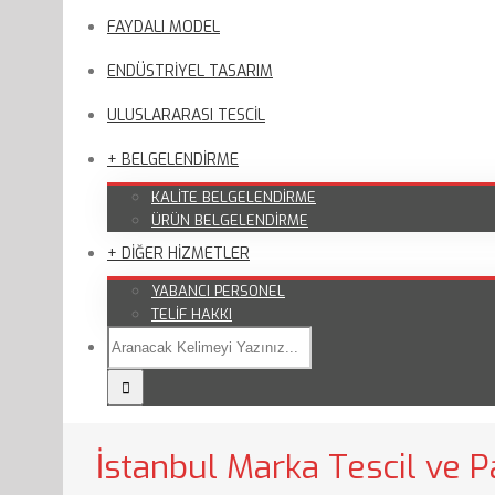
FAYDALI MODEL
ENDÜSTRİYEL TASARIM
ULUSLARARASI TESCİL
+ BELGELENDİRME
KALİTE BELGELENDİRME
ÜRÜN BELGELENDİRME
+ DİĞER HİZMETLER
YABANCI PERSONEL
TELİF HAKKI
İstanbul Marka Tescil ve Pa