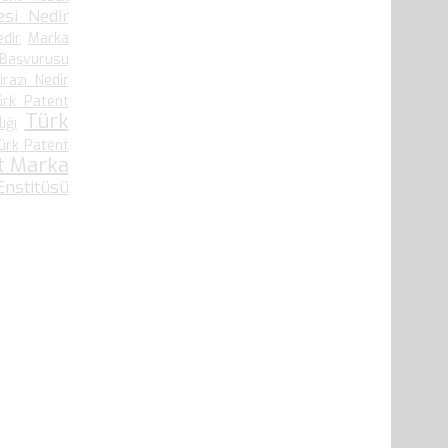
si Nedir
edir
Marka
 Başvurusu
irazı Nedir
ürk Patent
Türk
ığı
ürk Patent
t Marka
nstitüsü
41