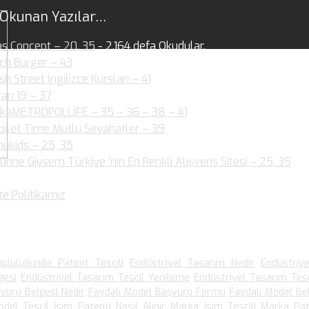
 Okunan Yazılar…
as Concept – 20, 35
- 2.164 defa Okudular.
ch Burger – 43
- 2.146 defa Okudular.
ish Street İngilizce Kursları – 41
- 1.954 defa Okudular.
ran 19 – 37
- 2.004 defa Okudular.
kaMETROPOLLİFE – 35 – 36 – 38 – 41
- 2.060 defa Okudular.
bilet Time Mutlu Seyahatler – 39
- 1.880 defa Okudular.
ukids – 25, 35
- 1.890 defa Okudular.
ünne Giysem Türkiye ‘nin En Renkli Alışveriş Sitesi – 25, 35
- 1
dular.
te Politikamız
- 1.540 defa Okudular.
 Arananlar
pluluğunda Patent Tescili
Endüstriyel Tasarım Nedir
Endüstriy
gesi
Endüstriyel Tasarım Tescil Yenileme
Endüstriyel Tasarım Tesc
vuru Belgesi Nedir
Faydalı Model Başvuru Formu
Faydalı Model Be
odel Tescil
İsim Patenti Nasıl Alınır
Marka İsim Tescili
Marka Pat