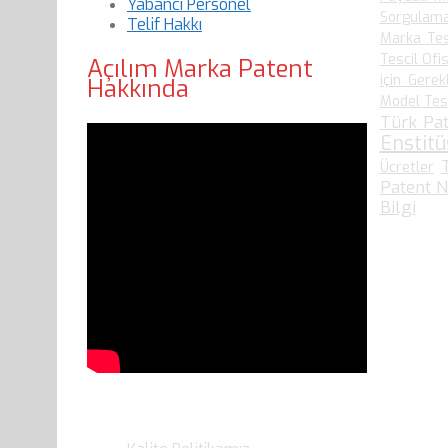
Yabancı Personel
Sorgulam
Telif Hakkı
Marka Tes
Tescil Ofis
Açılım Marka Patent
için Gerek
Hakkında
Model Tesci
Türk Pat
Enstit
Ücretler
Patent N
Bilgi
Son Yazılarımız