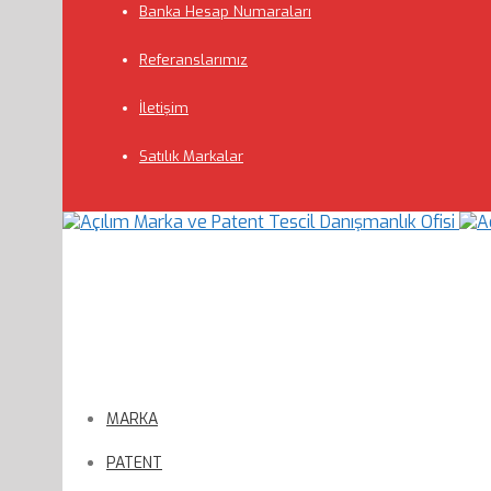
Banka Hesap Numaraları
Referanslarımız
İletişim
Satılık Markalar
MARKA
PATENT