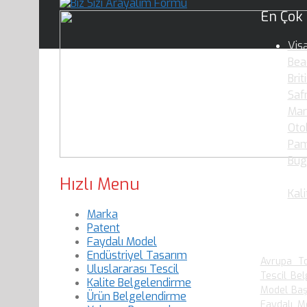
En Çok
Vis
Bea
Brit
Saf
Mar
Oto
Pam
Bug
Oku
Hızlı Menu
Kali
Marka
Patent
En Çok
Faydalı Model
Endüstriyel Tasarım
Avrupa To
Uluslararası Tescil
Tescil Bel
Kalite Belgelendirme
Model Baş
Ürün Belgelendirme
Faydalı M