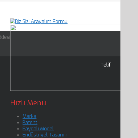
ddesi
Telif
Hızlı Menu
Marka
Patent
Faydalı Model
Endüstriyel Tasarım