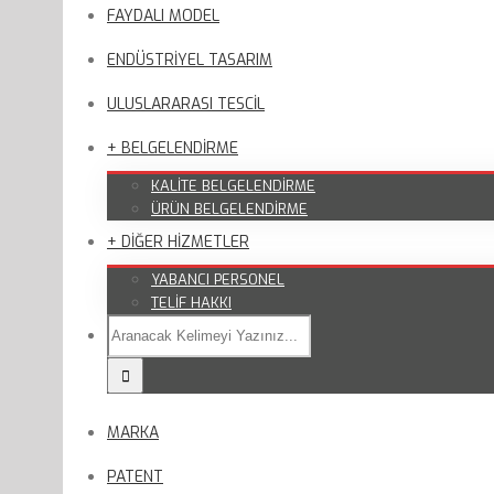
FAYDALI MODEL
ENDÜSTRİYEL TASARIM
ULUSLARARASI TESCİL
+ BELGELENDİRME
KALİTE BELGELENDİRME
ÜRÜN BELGELENDİRME
+ DİĞER HİZMETLER
YABANCI PERSONEL
TELİF HAKKI
MARKA
PATENT