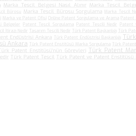
Marka Tescil Belgesi Nasıl Alınır
Marka Tescil Belge
a
Marka Tescil Bürosu Sorgulama
cil Bürosu
Marka Tescil N
i
Marka ve Patent Ofisi
Online Patent Sorgulama ve Arama
Patent
li Belgeler
Patent Tescil Sorgulama
Patent Tescili Nedir
Patent 
l İtirazı Nedir
Tasarım Tescili Nedir
Türk Patent Başkanlığı
Türk Pat
Türk
ent Endüstrisi Ankara
Türk Patent Endüstrisi Başkanlığı
üsü Ankara
Türk Patent Enstitüsü Marka Sorgulama
Türk Patent
Türk Patent Ma
Türk Patent Enstitüsü’nün Görevleri
edir
Türk Patent Tescil
Türk Patent ve Patent Enstitüsü
Bize Ulaşın…
Kültür Mah. Meşrutiyet Cad No: