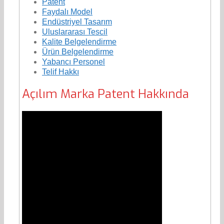
Patent
Faydalı Model
Endüstriyel Tasarım
Uluslararası Tescil
Kalite Belgelendirme
Ürün Belgelendirme
Yabancı Personel
Telif Hakkı
Açılım Marka Patent Hakkında