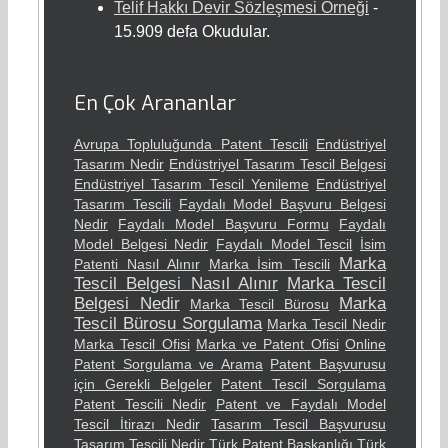
Telif Hakkı Devir Sözleşmesi Örneği
-
15.909 defa Okudular.
En Çok Arananlar
Avrupa Topluluğunda Patent Tescili
Endüstriyel
Tasarım Nedir
Endüstriyel Tasarım Tescil Belgesi
Endüstriyel Tasarım Tescil Yenileme
Endüstriyel
Tasarım Tescili
Faydalı Model Başvuru Belgesi
Nedir
Faydalı Model Başvuru Formu
Faydalı
Model Belgesi Nedir
Faydalı Model Tescil
İsim
Marka
Patenti Nasıl Alınır
Marka İsim Tescili
Tescil Belgesi Nasıl Alınır
Marka Tescil
Belgesi Nedir
Marka
Marka Tescil Bürosu
Tescil Bürosu Sorgulama
Marka Tescil Nedir
Marka Tescil Ofisi
Marka ve Patent Ofisi
Online
Patent Sorgulama ve Arama
Patent Başvurusu
için Gerekli Belgeler
Patent Tescil Sorgulama
Patent Tescili Nedir
Patent ve Faydalı Model
Tescil İtirazı Nedir
Tasarım Tescil Başvurusu
Tasarım Tescili Nedir
Türk Patent Başkanlığı
Türk