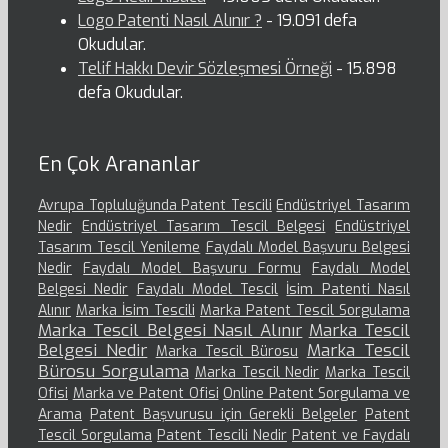
Logo Patenti Nasıl Alınır ?
- 19.091 defa
Okudular.
Telif Hakkı Devir Sözleşmesi Örneği
- 15.898
defa Okudular.
En Çok Arananlar
Avrupa Topluluğunda Patent Tescili
Endüstriyel Tasarım
Nedir
Endüstriyel Tasarım Tescil Belgesi
Endüstriyel
Tasarım Tescil Yenileme
Faydalı Model Başvuru Belgesi
Nedir
Faydalı Model Başvuru Formu
Faydalı Model
Belgesi Nedir
Faydalı Model Tescil
İsim Patenti Nasıl
Alınır
Marka İsim Tescili
Marka Patent Tescil Sorgulama
Marka Tescil Belgesi Nasıl Alınır
Marka Tescil
Belgesi Nedir
Marka Tescil
Marka Tescil Bürosu
Bürosu Sorgulama
Marka Tescil Nedir
Marka Tescil
Ofisi
Marka ve Patent Ofisi
Online Patent Sorgulama ve
Arama
Patent Başvurusu için Gerekli Belgeler
Patent
Tescil Sorgulama
Patent Tescili Nedir
Patent ve Faydalı