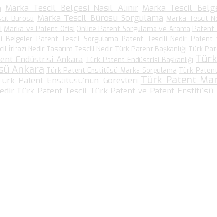
Marka Tescil Belgesi Nasıl Alınır
Marka Tescil Belge
a
Marka Tescil Bürosu Sorgulama
cil Bürosu
Marka Tescil N
i
Marka ve Patent Ofisi
Online Patent Sorgulama ve Arama
Patent
li Belgeler
Patent Tescil Sorgulama
Patent Tescili Nedir
Patent 
l İtirazı Nedir
Tasarım Tescili Nedir
Türk Patent Başkanlığı
Türk Pat
Türk
ent Endüstrisi Ankara
Türk Patent Endüstrisi Başkanlığı
üsü Ankara
Türk Patent Enstitüsü Marka Sorgulama
Türk Patent
Türk Patent Ma
Türk Patent Enstitüsü’nün Görevleri
edir
Türk Patent Tescil
Türk Patent ve Patent Enstitüsü
Bize Ulaşın…
Kültür Mah. Meşrutiyet Cad No: