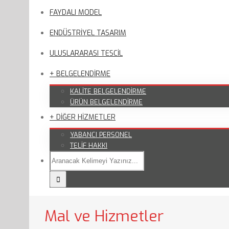
FAYDALI MODEL
ENDÜSTRİYEL TASARIM
ULUSLARARASI TESCİL
+ BELGELENDİRME
KALİTE BELGELENDİRME
ÜRÜN BELGELENDİRME
+ DİĞER HİZMETLER
YABANCI PERSONEL
TELİF HAKKI
Mal ve Hizmetler