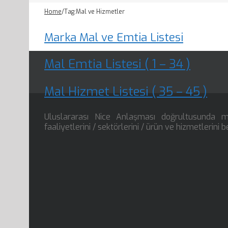
Home
/
Tag:
Mal ve Hizmetler
Marka Mal ve Emtia Listesi
Mal Emtia Listesi ( 1 – 34 )
Mal Hizmet Listesi ( 35 – 45 )
Uluslararası Nice Anlaşması doğrultusunda mar
faaliyetlerini / sektörlerini / ürün ve hizmetlerin