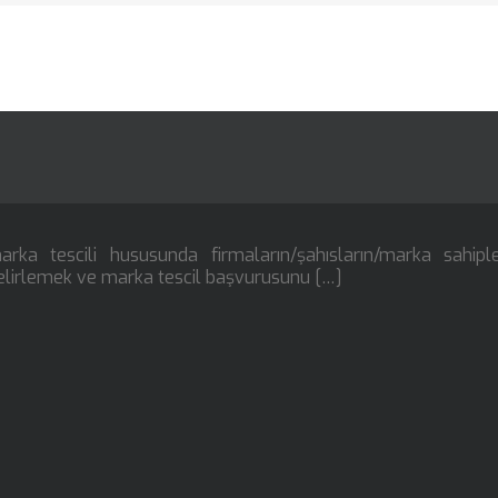
ka tescili hususunda firmaların/şahısların/marka sahiple
i belirlemek ve marka tescil başvurusunu […]