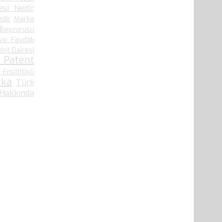
si Nedir
edir
Marka
 Başvurusu
ve Faydalı
ent Dairesi
 Patent
 Enstitüsü
rka
Türk
 Hakkında
41