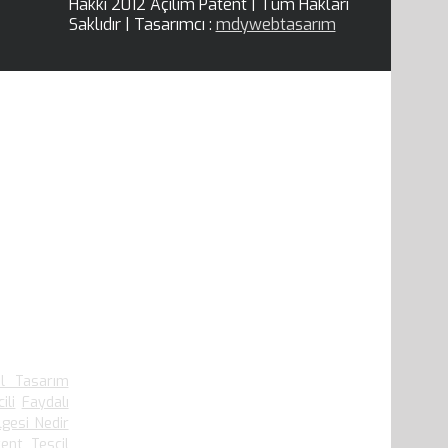
Hakkı 2012 Açılım Patent | Tüm Hakları
Saklıdır | Tasarımcı :
mdywebtasarım
.910 defa
el Tasarım
ili
Faydalı
lgesi Nedir
ent Tescil