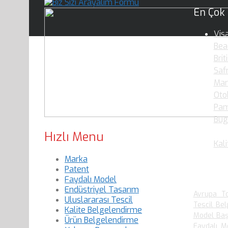
En Çok
Vis
Bea
Brit
Saf
Mar
Oto
Pam
Bug
Oku
Hızlı Menu
Kali
Marka
Patent
En Çok
Faydalı Model
Endüstriyel Tasarım
Avrupa To
Uluslararası Tescil
Tescil Bel
Kalite Belgelendirme
Model Baş
Ürün Belgelendirme
Faydalı M