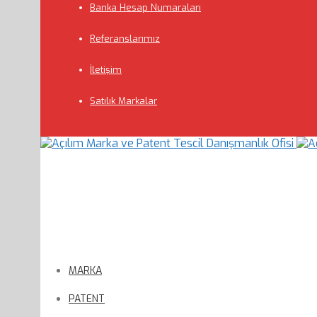
Banka Hesap Numaraları
Referanslarımız
İletişim
Satılık Markalar
MARKA
PATENT