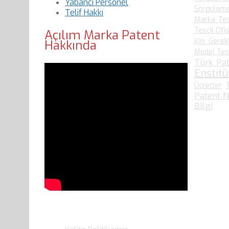
Yabancı Personel
Sorgulam
Telif Hakkı
Marka Tes
Tescil Ofis
Açılım Marka Patent
için Gerek
Hakkında
Model Tesci
Türk Pat
Enstit
Ücretler
Patent N
Bilgi
Son Yazılarımız