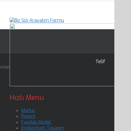
Telif
rinin
Hızlı Menu
Marka
Patent
Faydalı Model
Endüstriyel Tasarım