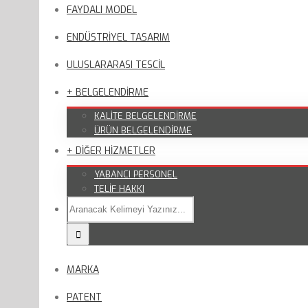
FAYDALI MODEL
ENDÜSTRİYEL TASARIM
ULUSLARARASI TESCİL
+ BELGELENDİRME
KALİTE BELGELENDİRME
ÜRÜN BELGELENDİRME
+ DİĞER HİZMETLER
YABANCI PERSONEL
TELİF HAKKI
MARKA
PATENT