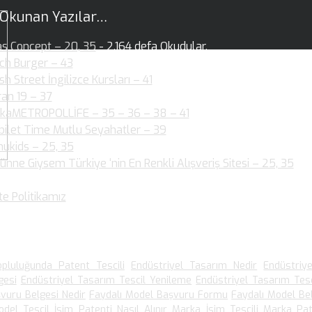
 Okunan Yazılar…
as Concept – 20, 35
- 2.164 defa Okudular.
ch Burger – 43
- 2.146 defa Okudular.
ish Street İngilizce Kursları – 41
- 1.954 defa Okudular.
ran 19 – 37
- 2.004 defa Okudular.
kaMETROPOLLİFE – 35 – 36 – 38 – 41
- 2.060 defa Okudular.
bilet Time Mutlu Seyahatler – 39
- 1.880 defa Okudular.
ukids – 25, 35
- 1.890 defa Okudular.
ünne Giysem Türkiye ‘nin En Renkli Alışveriş Sitesi – 25, 35
- 1
dular.
te Politikamız
- 1.540 defa Okudular.
 Arananlar
pluluğunda Patent Tescili
Endüstriyel Tasarım Nedir
Endüstriy
gesi
Endüstriyel Tasarım Tescil Yenileme
Endüstriyel Tasarım Tesc
vuru Belgesi Nedir
Faydalı Model Başvuru Formu
Faydalı Model Be
odel Tescil
İsim Patenti Nasıl Alınır
Marka İsim Tescili
Marka Pat