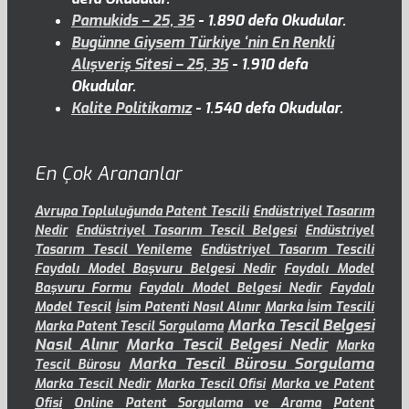
Pamukids – 25, 35
- 1.890 defa Okudular.
Bugünne Giysem Türkiye ‘nin En Renkli
Alışveriş Sitesi – 25, 35
- 1.910 defa
Okudular.
Kalite Politikamız
- 1.540 defa Okudular.
En Çok Arananlar
Avrupa Topluluğunda Patent Tescili
Endüstriyel Tasarım
Nedir
Endüstriyel Tasarım Tescil Belgesi
Endüstriyel
Tasarım Tescil Yenileme
Endüstriyel Tasarım Tescili
Faydalı Model Başvuru Belgesi Nedir
Faydalı Model
Başvuru Formu
Faydalı Model Belgesi Nedir
Faydalı
Model Tescil
İsim Patenti Nasıl Alınır
Marka İsim Tescili
Marka Tescil Belgesi
Marka Patent Tescil Sorgulama
Nasıl Alınır
Marka Tescil Belgesi Nedir
Marka
Marka Tescil Bürosu Sorgulama
Tescil Bürosu
Marka Tescil Nedir
Marka Tescil Ofisi
Marka ve Patent
Ofisi
Online Patent Sorgulama ve Arama
Patent