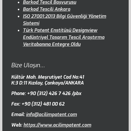
Barkod Tescil Başvurusu
Barkod Tescili Ankara
ISO 27001:2013 Bilgi Güvenliği Yönetim
Sistemi
Türk Patent Enstitüsü Designview
Endüstriyel Tasarım Tescil Araştırma
Veritabanına Entegre Oldu
Bize Ulaşın…
Kültür Mah. Meşrutiyet Cad No:41
K:3 D:11 Kızılay, Çankaya/ANKARA
Phone: +90 (312) 426 7 426 /pbx
Fax: +90 (312) 481 00 62
Email:
info@acilimpatent.com
Web:
https://www.acilimpatent.com