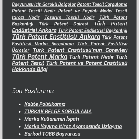
Başvurusu için Gerekli Belgeler
Patent Tescil Sorgulama
Patent Tescili Nedir
Patent ve Faydalı Model Tescil
İtirazı Nedir
Tasarım Tescili Nedir
Türk Patent
Türk Patent
Başkanlığı
Türk Patent Dairesi
Endüstrisi Ankara
Türk Patent Endüstrisi Başkanlığı
Türk Patent Enstitüsü Ankara
Türk Patent
Enstitüsü Marka Sorgulama
Türk Patent Enstitüsü
Türk Patent Enstitüsü’nün Görevleri
Ücretler
Türk Patent Marka
Türk Patent Nedir
Türk
Patent Tescil
Türk Patent ve Patent Enstitüsü
Hakkında Bilgi
Son Yazılarımız
Kalite Politikamız
TÜRKAK BELGE SORGULAMA
Marka Kullanımın İspatı
Marka Yayıma İtiraz Aşamasında Uzlaşma
Barkod TOBB Başvurusu