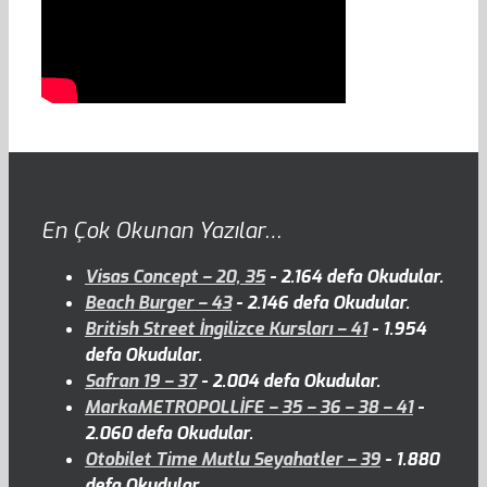
En Çok Okunan Yazılar…
Visas Concept – 20, 35
- 2.164 defa Okudular.
Beach Burger – 43
- 2.146 defa Okudular.
British Street İngilizce Kursları – 41
- 1.954
defa Okudular.
Safran 19 – 37
- 2.004 defa Okudular.
MarkaMETROPOLLİFE – 35 – 36 – 38 – 41
-
2.060 defa Okudular.
Otobilet Time Mutlu Seyahatler – 39
- 1.880
defa Okudular.