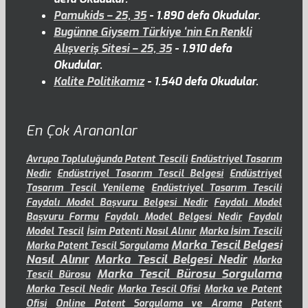
Pamukids – 25, 35
- 1.890 defa Okudular.
Bugünne Giysem Türkiye ‘nin En Renkli
Alışveriş Sitesi – 25, 35
- 1.910 defa
Okudular.
Kalite Politikamız
- 1.540 defa Okudular.
En Çok Arananlar
Avrupa Topluluğunda Patent Tescili
Endüstriyel Tasarım
Nedir
Endüstriyel Tasarım Tescil Belgesi
Endüstriyel
Tasarım Tescil Yenileme
Endüstriyel Tasarım Tescili
Faydalı Model Başvuru Belgesi Nedir
Faydalı Model
Başvuru Formu
Faydalı Model Belgesi Nedir
Faydalı
Model Tescil
İsim Patenti Nasıl Alınır
Marka İsim Tescili
Marka Tescil Belgesi
Marka Patent Tescil Sorgulama
Nasıl Alınır
Marka Tescil Belgesi Nedir
Marka
Marka Tescil Bürosu Sorgulama
Tescil Bürosu
Marka Tescil Nedir
Marka Tescil Ofisi
Marka ve Patent
Ofisi
Online Patent Sorgulama ve Arama
Patent