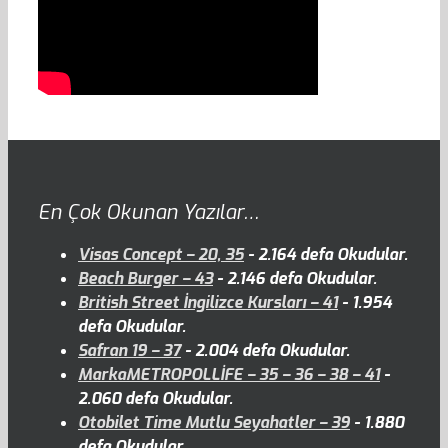
En Çok Okunan Yazılar…
Visas Concept – 20, 35
- 2.164 defa Okudular.
Beach Burger – 43
- 2.146 defa Okudular.
British Street İngilizce Kursları – 41
- 1.954
defa Okudular.
Safran 19 – 37
- 2.004 defa Okudular.
MarkaMETROPOLLİFE – 35 – 36 – 38 – 41
-
2.060 defa Okudular.
Otobilet Time Mutlu Seyahatler – 39
- 1.880
defa Okudular.