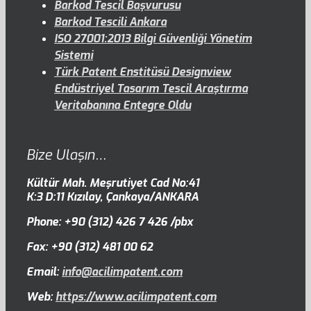
Barkod Tescil Başvurusu
Barkod Tescili Ankara
ISO 27001:2013 Bilgi Güvenliği Yönetim
Sistemi
Türk Patent Enstitüsü Designview
Endüstriyel Tasarım Tescil Araştırma
Veritabanına Entegre Oldu
Bize Ulaşın…
Kültür Mah. Meşrutiyet Cad No:41
K:3 D:11 Kızılay, Çankaya/ANKARA
Phone: +90 (312) 426 7 426 /pbx
Fax: +90 (312) 481 00 62
Email:
info@acilimpatent.com
Web:
https://www.acilimpatent.com