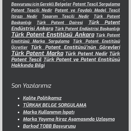
Başvurusu için Gerekli Belgeler
Patent Tescil Sorgulama
Patent Tescili Nedir
Patent ve Faydalı Model Tescil
İtirazı Nedir
Tasarım Tescili Nedir
Türk Patent
Türk Patent
Başkanlığı
Türk Patent Dairesi
Endüstrisi Ankara
Türk Patent Endüstrisi Başkanlığı
Türk Patent Enstitüsü Ankara
Türk Patent
Enstitüsü Marka Sorgulama
Türk Patent Enstitüsü
Türk Patent Enstitüsü’nün Görevleri
Ücretler
Türk Patent Marka
Türk Patent Nedir
Türk
Patent Tescil
Türk Patent ve Patent Enstitüsü
Hakkında Bilgi
Son Yazılarımız
Kalite Politikamız
TÜRKAK BELGE SORGULAMA
Marka Kullanımın İspatı
Marka Yayıma İtiraz Aşamasında Uzlaşma
Barkod TOBB Başvurusu