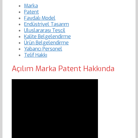
Marka
Patent
Faydalı Model
Endüstriyel Tasarım
Uluslararası Tescil
Kalite Belgelendirme
Ürün Belgelendirme
Yabancı Personel
Telif Hakkı
Açılım Marka Patent Hakkında