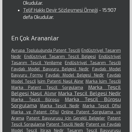
Okudular.
Telif Hakkı Devir Sözleşmesi Örneği
- 15.907
defa Okudular.
En Çok Arananlar
Avrupa Topluluğunda Patent Tescili
Endüstriyel Tasarım
Nedir
Endüstriyel Tasarım Tescil Belgesi
Endüstriyel
Tasarım Tescil Yenileme
Endüstriyel Tasarım Tescili
Faydalı Model Başvuru Belgesi Nedir
Faydalı Model
Başvuru Formu
Faydalı Model Belgesi Nedir
Faydalı
Model Tescil
İsim Patenti Nasıl Alınır
Marka İsim Tescili
Marka Tescil
Marka Patent Tescil Sorgulama
Belgesi Nasıl Alınır
Marka Tescil Belgesi Nedir
Marka Tescil Bürosu
Marka Tescil Bürosu
Sorgulama
Marka Tescil Nedir
Marka Tescil Ofisi
Marka ve Patent Ofisi
Online Patent Sorgulama ve
Arama
Patent Başvurusu için Gerekli Belgeler
Patent
Tescil Sorgulama
Patent Tescili Nedir
Patent ve Faydalı
Model Tescil İtirazı Nedir
Tasarım Tescil Başvurusu