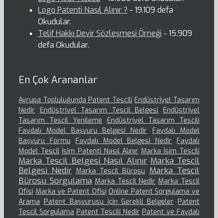
Logo Patenti Nasıl Alınır ?
- 19.109 defa
Okudular.
Telif Hakkı Devir Sözleşmesi Örneği
- 15.909
defa Okudular.
En Çok Arananlar
Avrupa Topluluğunda Patent Tescili
Endüstriyel Tasarım
Nedir
Endüstriyel Tasarım Tescil Belgesi
Endüstriyel
Tasarım Tescil Yenileme
Endüstriyel Tasarım Tescili
Faydalı Model Başvuru Belgesi Nedir
Faydalı Model
Başvuru Formu
Faydalı Model Belgesi Nedir
Faydalı
Model Tescil
İsim Patenti Nasıl Alınır
Marka İsim Tescili
Marka Tescil Belgesi Nasıl Alınır
Marka Tescil
Belgesi Nedir
Marka Tescil
Marka Tescil Bürosu
Bürosu Sorgulama
Marka Tescil Nedir
Marka Tescil
Ofisi
Marka ve Patent Ofisi
Online Patent Sorgulama ve
Arama
Patent Başvurusu için Gerekli Belgeler
Patent
Tescil Sorgulama
Patent Tescili Nedir
Patent ve Faydalı