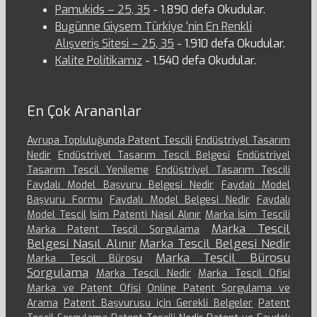
Pamukids – 25, 35
- 1.890 defa Okudular.
Bugünne Giysem Türkiye ‘nin En Renkli
Alışveriş Sitesi – 25, 35
- 1.910 defa Okudular.
Kalite Politikamız
- 1.540 defa Okudular.
En Çok Arananlar
Avrupa Topluluğunda Patent Tescili
Endüstriyel Tasarım
Nedir
Endüstriyel Tasarım Tescil Belgesi
Endüstriyel
Tasarım Tescil Yenileme
Endüstriyel Tasarım Tescili
Faydalı Model Başvuru Belgesi Nedir
Faydalı Model
Başvuru Formu
Faydalı Model Belgesi Nedir
Faydalı
Model Tescil
İsim Patenti Nasıl Alınır
Marka İsim Tescili
Marka Tescil
Marka Patent Tescil Sorgulama
Belgesi Nasıl Alınır
Marka Tescil Belgesi Nedir
Marka Tescil Bürosu
Marka Tescil Bürosu
Sorgulama
Marka Tescil Nedir
Marka Tescil Ofisi
Marka ve Patent Ofisi
Online Patent Sorgulama ve
Arama
Patent Başvurusu için Gerekli Belgeler
Patent