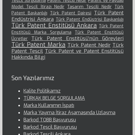
Tescil Sorgulama
Patent Tescili Nedir
Patent ve Faydalı
Model Tescil İtirazı Nedir
Tasarım Tescili Nedir
Türk
Türk Patent
Patent Başkanlığı
Türk Patent Dairesi
Endüstrisi Ankara
Türk Patent Endüstrisi Başkanlığı
Türk Patent Enstitüsü Ankara
Türk Patent
Enstitüsü Marka Sorgulama
Türk Patent Enstitüsü
Türk Patent Enstitüsü’nün Görevleri
Ücretler
Türk Patent Marka
Türk Patent Nedir
Türk
Patent Tescil
Türk Patent ve Patent Enstitüsü
Hakkında Bilgi
Son Yazılarımız
Kalite Politikamız
TÜRKAK BELGE SORGULAMA
Marka Kullanımın İspatı
Marka Yayıma İtiraz Aşamasında Uzlaşma
Barkod TOBB Başvurusu
Barkod Tescil Başvurusu
Barkod Tescili Ankara