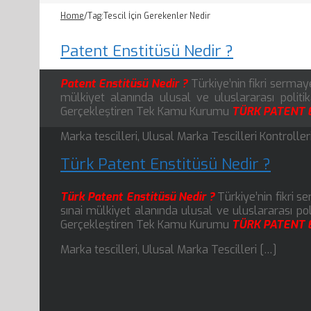
Home
/
Tag:
Tescil İçin Gerekenler Nedir
Patent Enstitüsü Nedir ?
Patent Enstitüsü Nedir ?
Türkiye’nin fikri sermaye
mülkiyet alanında ulusal ve uluslararası politi
Gerçekleştiren Tek Kamu Kurumu
TÜRK PATENT 
Marka tescilleri, Ulusal Marka Tescilleri Kontrolleri
Türk Patent Enstitüsü Nedir ?
Türk Patent Enstitüsü Nedir ?
Türkiye’nin fikri s
sınai mülkiyet alanında ulusal ve uluslararası pol
Gerçekleştiren Tek Kamu Kurumu
TÜRK PATENT 
Marka tescilleri, Ulusal Marka Tescilleri […]