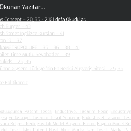
 Okunan Yazılar…
as Concept – 20, 35
- 2.161 defa Okudular.
ch Burger – 43
- 2.144 defa Okudular.
ish Street İngilizce Kursları – 41
- 1.954 defa Okudular.
ran 19 – 37
- 2.003 defa Okudular.
kaMETROPOLLİFE – 35 – 36 – 38 – 41
- 2.060 defa Okudular.
bilet Time Mutlu Seyahatler – 39
- 1.880 defa Okudular.
ukids – 25, 35
- 1.889 defa Okudular.
ünne Giysem Türkiye ‘nin En Renkli Alışveriş Sitesi – 25, 35
- 1
dular.
te Politikamız
- 1.536 defa Okudular.
 Arananlar
pluluğunda Patent Tescili
Endüstriyel Tasarım Nedir
Endüstriy
gesi
Endüstriyel Tasarım Tescil Yenileme
Endüstriyel Tasarım Tesc
vuru Belgesi Nedir
Faydalı Model Başvuru Formu
Faydalı Model Be
odel Tescil
İsim Patenti Nasıl Alınır
Marka İsim Tescili
Marka Pat