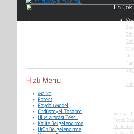
En Çok
Vis
Bea
Brit
Saf
Mar
Oto
Pam
Bug
Oku
Hızlı Menu
Kali
Marka
Patent
En Çok
Faydalı Model
Endüstriyel Tasarım
Avrupa To
Uluslararası Tescil
Tescil Bel
Kalite Belgelendirme
Model Baş
Ürün Belgelendirme
Faydalı M