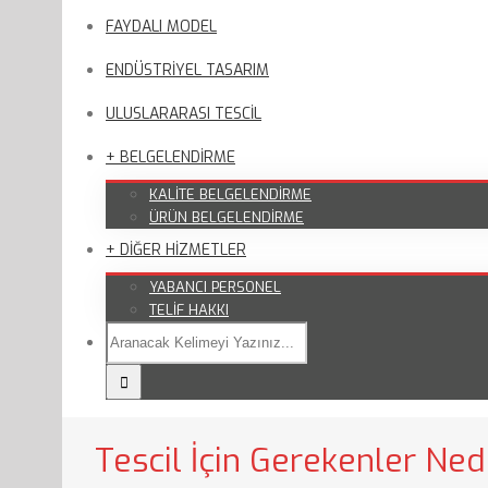
FAYDALI MODEL
ENDÜSTRİYEL TASARIM
ULUSLARARASI TESCİL
+ BELGELENDİRME
KALİTE BELGELENDİRME
ÜRÜN BELGELENDİRME
+ DİĞER HİZMETLER
YABANCI PERSONEL
TELİF HAKKI
Tescil İçin Gerekenler Ned