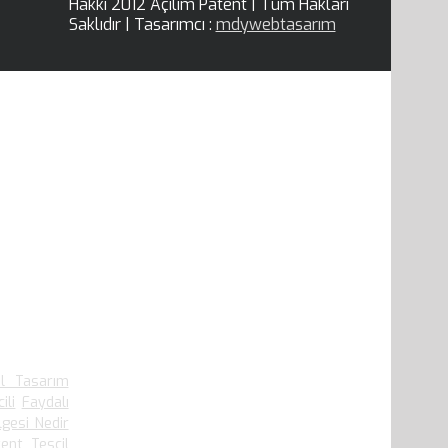
Hakkı 2012 Açılım Patent | Tüm Hakları
Saklıdır | Tasarımcı :
mdywebtasarım
.909 defa
el Tasarım
ili
Faydalı
lgesi Nedir
ent Tescil