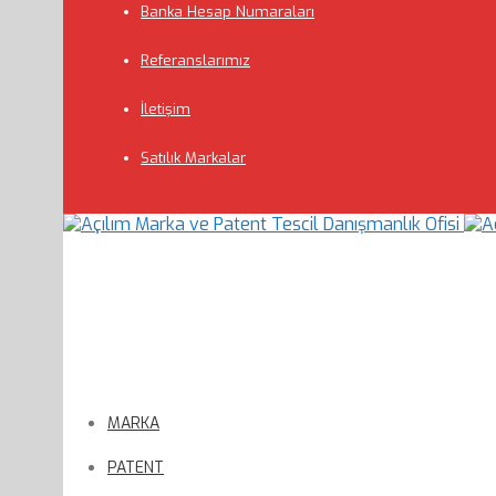
Banka Hesap Numaraları
Referanslarımız
İletişim
Satılık Markalar
MARKA
PATENT