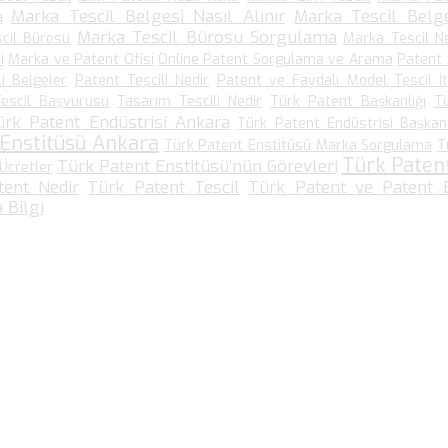
Marka Tescil Belgesi Nasıl Alınır
Marka Tescil Belge
a
Marka Tescil Bürosu Sorgulama
cil Bürosu
Marka Tescil N
i
Marka ve Patent Ofisi
Online Patent Sorgulama ve Arama
Patent
li Belgeler
Patent Tescili Nedir
Patent ve Faydalı Model Tescil İt
escil Başvurusu
Tasarım Tescili Nedir
Türk Patent Başkanlığı
T
ürk Patent Endüstrisi Ankara
Türk Patent Endüstrisi Başkanl
 Enstitüsü Ankara
Türk Patent Enstitüsü Marka Sorgulama
T
Türk Paten
Türk Patent Enstitüsü’nün Görevleri
Ücretler
tent Nedir
Türk Patent Tescil
Türk Patent ve Patent E
 Bilgi
Bize Ulaşın…
Kültür Mah. Meşrutiyet Cad No: