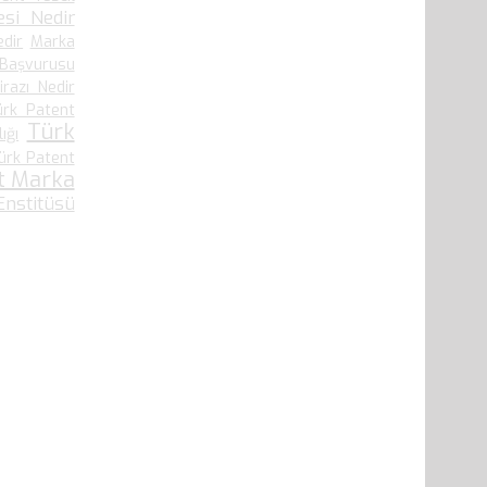
si Nedir
edir
Marka
 Başvurusu
irazı Nedir
ürk Patent
Türk
ığı
ürk Patent
t Marka
nstitüsü
41