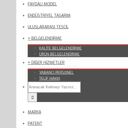
FAYDALI MODEL
ENDÜSTRİYEL TASARIM
ULUSLARARASI TESCİL
+ BELGELENDİRME
KALİTE BELGELENDİRME
ÜRÜN BELGELENDİRME
+ DİĞER HİZMETLER
YABANCI PERSONEL
TELİF HAKKI
MARKA
PATENT