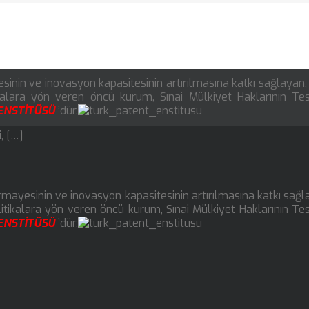
sinin ve inovasyon kapasitesinin artırılmasına katkı sağlayan, 
kalara yön veren öncü kurum, Sınai Mülkiyet Haklarının Tesc
ENSTİTÜSÜ
’dür.
, […]
ermayesinin ve inovasyon kapasitesinin artırılmasına katkı sağl
itikalara yön veren öncü kurum, Sınai Mülkiyet Haklarının Tesc
ENSTİTÜSÜ
’dür.