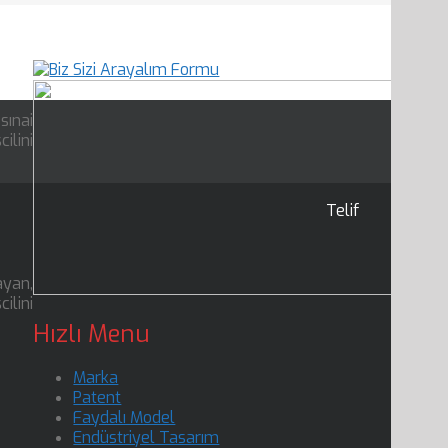
sınai
ilini
Telif
ayan,
ilini
Hızlı Menu
Marka
Patent
Faydalı Model
Endüstriyel Tasarım