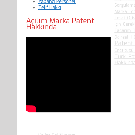
Yabancı Personel
Sorgulam
Telif Hakkı
Marka Tes
Tescil Ofis
Açılım Marka Patent
için Gerek
Hakkında
Tasarım T
T
Dairesi
Patent
Enstitüsü 
Türk Pa
Hakkında
Son Yazılarımız