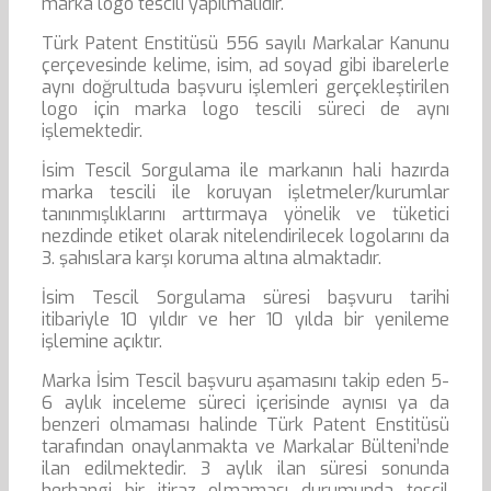
marka logo tescili yapılmalıdır.
Türk Patent Enstitüsü 556 sayılı Markalar Kanunu
çerçevesinde kelime, isim, ad soyad gibi ibarelerle
aynı doğrultuda başvuru işlemleri gerçekleştirilen
logo için marka logo tescili süreci de aynı
işlemektedir.
İsim Tescil Sorgulama ile markanın hali hazırda
marka tescili ile koruyan işletmeler/kurumlar
tanınmışlıklarını arttırmaya yönelik ve tüketici
nezdinde etiket olarak nitelendirilecek logolarını da
3. şahıslara karşı koruma altına almaktadır.
İsim Tescil Sorgulama süresi başvuru tarihi
itibariyle 10 yıldır ve her 10 yılda bir yenileme
işlemine açıktır.
Marka İsim Tescil başvuru aşamasını takip eden 5-
6 aylık inceleme süreci içerisinde aynısı ya da
benzeri olmaması halinde Türk Patent Enstitüsü
tarafından onaylanmakta ve Markalar Bülteni’nde
ilan edilmektedir. 3 aylık ilan süresi sonunda
herhangi bir itiraz olmaması durumunda tescil