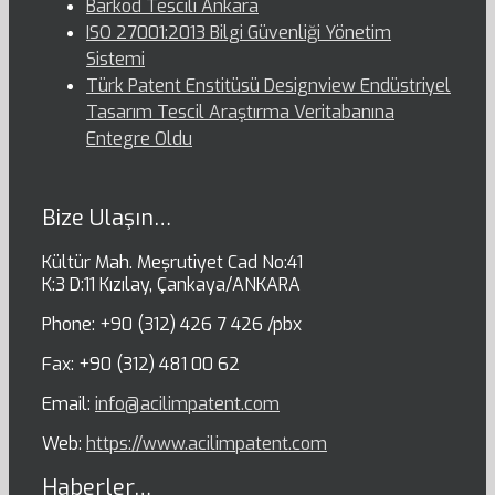
Barkod Tescili Ankara
ISO 27001:2013 Bilgi Güvenliği Yönetim
Sistemi
Türk Patent Enstitüsü Designview Endüstriyel
Tasarım Tescil Araştırma Veritabanına
Entegre Oldu
Bize Ulaşın…
Kültür Mah. Meşrutiyet Cad No:41
K:3 D:11 Kızılay, Çankaya/ANKARA
Phone: +90 (312) 426 7 426 /pbx
Fax: +90 (312) 481 00 62
Email:
info@acilimpatent.com
Web:
https://www.acilimpatent.com
Haberler…