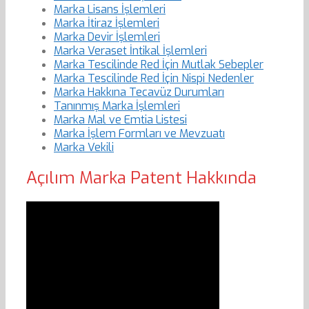
Marka Lisans İşlemleri
Marka İtiraz İşlemleri
Marka Devir İşlemleri
Marka Veraset İntikal İşlemleri
Marka Tescilinde Red İçin Mutlak Sebepler
Marka Tescilinde Red İçin Nispi Nedenler
Marka Hakkına Tecavüz Durumları
Tanınmış Marka İşlemleri
Marka Mal ve Emtia Listesi
Marka İşlem Formları ve Mevzuatı
Marka Vekili
Açılım Marka Patent Hakkında