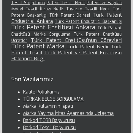
Tescil Sorgulama
Patent Tescili Nedir
Patent ve Faydalı
Model Tescil İtirazı Nedir
Tasarım Tescili Nedir
Türk
Türk Patent
Patent Başkanlığı
Türk Patent Dairesi
Endüstrisi Ankara
Türk Patent Endüstrisi Başkanlığı
Türk Patent Enstitüsü Ankara
Türk Patent
Enstitüsü Marka Sorgulama
Türk Patent Enstitüsü
Türk Patent Enstitüsü’nün Görevleri
Ücretler
Türk Patent Marka
Türk Patent Nedir
Türk
Patent Tescil
Türk Patent ve Patent Enstitüsü
Hakkında Bilgi
Son Yazılarımız
Kalite Politikamız
TÜRKAK BELGE SORGULAMA
Marka Kullanımın İspatı
Marka Yayıma İtiraz Aşamasında Uzlaşma
Barkod TOBB Başvurusu
Barkod Tescil Başvurusu