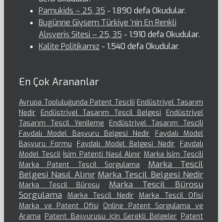
Pamukids – 25, 35
- 1.890 defa Okudular.
Bugünne Giysem Türkiye ‘nin En Renkli
Alışveriş Sitesi – 25, 35
- 1.910 defa Okudular.
Kalite Politikamız
- 1.540 defa Okudular.
En Çok Arananlar
Avrupa Topluluğunda Patent Tescili
Endüstriyel Tasarım
Nedir
Endüstriyel Tasarım Tescil Belgesi
Endüstriyel
Tasarım Tescil Yenileme
Endüstriyel Tasarım Tescili
Faydalı Model Başvuru Belgesi Nedir
Faydalı Model
Başvuru Formu
Faydalı Model Belgesi Nedir
Faydalı
Model Tescil
İsim Patenti Nasıl Alınır
Marka İsim Tescili
Marka Tescil
Marka Patent Tescil Sorgulama
Belgesi Nasıl Alınır
Marka Tescil Belgesi Nedir
Marka Tescil Bürosu
Marka Tescil Bürosu
Sorgulama
Marka Tescil Nedir
Marka Tescil Ofisi
Marka ve Patent Ofisi
Online Patent Sorgulama ve
Arama
Patent Başvurusu için Gerekli Belgeler
Patent