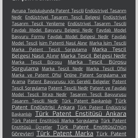
Avrupa Topluluğunda Patent Tescili
Endüstriyel Tasarım
Nedir
Endüstriyel Tasarım Tescil Belgesi
Endüstriyel
Tasarım Tescil Yenileme
Endüstriyel Tasarım Tescili
Faydalı Model Başvuru Belgesi Nedir
Faydalı Model
Başvuru Formu
Faydalı Model Belgesi Nedir
Faydalı
Model Tescil
İsim Patenti Nasıl Alınır
Marka İsim Tescili
Marka Tescil
Marka Patent Tescil Sorgulama
Belgesi Nasıl Alınır
Marka Tescil Belgesi Nedir
Marka Tescil Bürosu
Marka Tescil Bürosu
Sorgulama
Marka Tescil Nedir
Marka Tescil Ofisi
Marka ve Patent Ofisi
Online Patent Sorgulama ve
Arama
Patent Başvurusu için Gerekli Belgeler
Patent
Tescil Sorgulama
Patent Tescili Nedir
Patent ve Faydalı
Model Tescil İtirazı Nedir
Tasarım Tescil Başvurusu
Türk
Tasarım Tescili Nedir
Türk Patent Başkanlığı
Patent Endüstrisi Ankara
Türk Patent Endüstrisi
Türk Patent Enstitüsü Ankara
Başkanlığı
Türk Patent Enstitüsü Marka Sorgulama
Türk Patent
Türk Patent Enstitüsü’nün
Enstitüsü Ücretler
Türk Patent Marka
Görevleri
Türk Patent