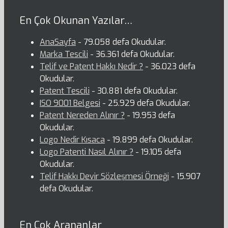
En Çok Okunan Yazılar…
AnaSayfa
- 79.058 defa Okudular.
Marka Tescili
- 36.361 defa Okudular.
Telif ve Patent Hakkı Nedir ?
- 36.023 defa
Okudular.
Patent Tescili
- 30.881 defa Okudular.
ISO 9001 Belgesi
- 25.929 defa Okudular.
Patent Nereden Alınır ?
- 19.953 defa
Okudular.
Logo Nedir Kısaca
- 19.899 defa Okudular.
Logo Patenti Nasıl Alınır ?
- 19.105 defa
Okudular.
Telif Hakkı Devir Sözleşmesi Örneği
- 15.907
defa Okudular.
En Çok Arananlar