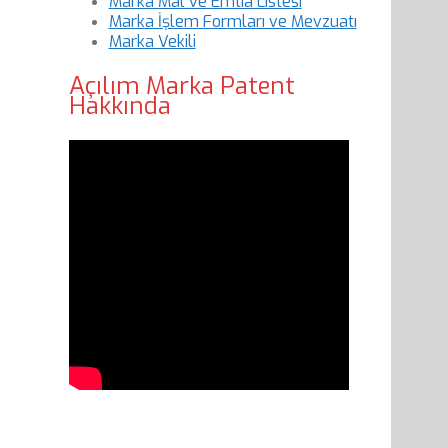
Marka Mal ve Emtia Listesi
Marka İşlem Formları ve Mevzuatı
Marka Vekili
Açılım Marka Patent
Hakkında