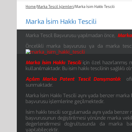
Home
/
Marka Tescil İşlemleri
/
Marka İsim Hakkı Tescili
Marka İsim Hakkı Tescili
Marka Tescil Başvurusu yapılmadan önce,
Marka 
Öncelikli marka başvurusu ya da marka tescille
Marka İsim Hakkı Tescili
için özel hazırlanmış
kullanılmaktadır. Bu isim hakkı tescilinin sağlıklı 
Açılım Marka Patent Tescil Danışmanlık
ofi
sunmaktadır.
Marka İsim Hakkı Tescili aynı yada benzer marka 
başvurusu işlemlerine geçilmektedir.
İsim hakkı tescili sorgulamada aynı yada benzer
başvurusunun değiştirilmesi yönünde marka vekili
değerlendirmesi doğrultusunda da marka baş
yapılabilecektir.