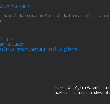
SANIZ TIKLAYINIZ…
emizde Marka Danışmanı Kimdir, Marka Danışmanı Ne iş Yapar
edir.
 Nedir ?
ren Kuruluşlar
Türkiye Patent Enstitüsü Tescil Sorgulama
Hakkı 2012 Açılım Patent | Tüm
Saklıdır | Tasarımcı :
mdywebta
.