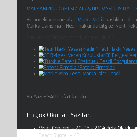
MARKANIZIN ÜCRETSİZ ARAŞTIRILMASINI İSTİYOR
Bir önceki yazımız olan
Marka Vekili
başlıklı makal
Marka Danışmanı Nedir hakkında bilgiler verilmekt
Bunlara'da Bir Göz Atmak İster misiniz ?
Telif Hakkı Yasası
CE Belgesi Ve
Patent Firmaları
Marka İsim Tescil
Bu Yazı 6.940 Defa Okundu.
En Çok Okunan Yazılar…
Visas Concept – 20, 35
- 2.164 defa Okudular
Beach Burger – 43
- 2.146 defa Okudular.