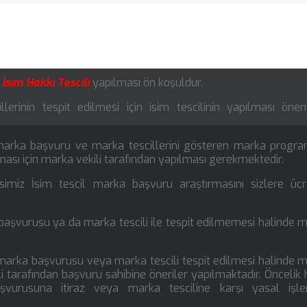
İsim Hakkı Tescili
yapılması ön koşuldur.
rinin tespit edilmesi için isim tescilinin yapılması öneml
 marka başvuru ve marka tescillerini gösteren marka progra
olması için marka vekili tarafından yapılması gerekmektedir.
simiz İsim tescil marka başvuru araştırmasını sizlere ücr
başvurusu ya da marka tescili ile tespit edilmemesi halinde 
 marka başvurusu veya marka tescili tespit edilmesi halinde 
 tarafından başvuru sahibine öneriler yapılmaktadır. Öncelik 
vurusuna itiraz veya marka tesciline karşı yasal işle