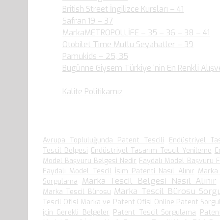
British Street İngilizce Kursları – 41
- 1.954 de
Safran 19 – 37
- 2.004 defa Okudular.
MarkaMETROPOLLİFE – 35 – 36 – 38 – 41
- 
Otobilet Time Mutlu Seyahatler – 39
- 1.880
Pamukids – 25, 35
- 1.890 defa Okudular.
Bugünne Giysem Türkiye ‘nin En Renkli Alışve
Okudular.
Kalite Politikamız
- 1.540 defa Okudular.
En Çok Arananlar
Avrupa Topluluğunda Patent Tescili
Endüstriyel Ta
Tescil Belgesi
Endüstriyel Tasarım Tescil Yenileme
E
Model Başvuru Belgesi Nedir
Faydalı Model Başvuru 
Faydalı Model Tescil
İsim Patenti Nasıl Alınır
Marka 
Marka Tescil Belgesi Nasıl Alınır
Sorgulama
Marka Tescil Bürosu Sorg
Marka Tescil Bürosu
Tescil Ofisi
Marka ve Patent Ofisi
Online Patent Sorg
için Gerekli Belgeler
Patent Tescil Sorgulama
Patent