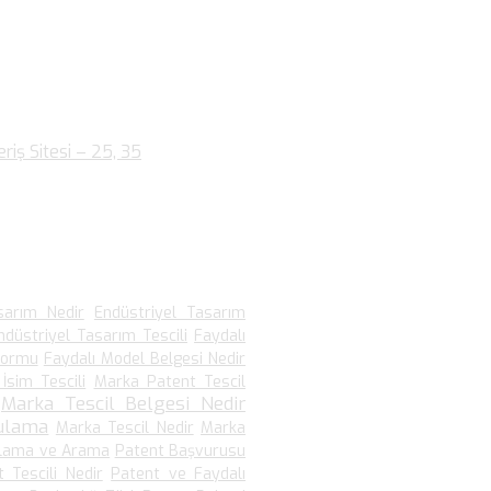
fa Okudular.
2.060 defa Okudular.
 defa Okudular.
riş Sitesi – 25, 35
- 1.910 defa
sarım Nedir
Endüstriyel Tasarım
ndüstriyel Tasarım Tescili
Faydalı
Formu
Faydalı Model Belgesi Nedir
İsim Tescili
Marka Patent Tescil
Marka Tescil Belgesi Nedir
ulama
Marka Tescil Nedir
Marka
ulama ve Arama
Patent Başvurusu
 Tescili Nedir
Patent ve Faydalı