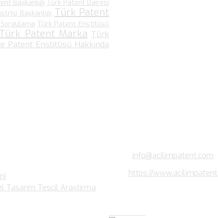
ent Başkanlığı
Türk Patent Dairesi
Türk Patent
trisi Başkanlığı
 Sorgulama
Türk Patent Enstitüsü
Türk Patent Marka
Türk
ve Patent Enstitüsü Hakkında
Bize Ulaşın…
Kültür Mah. Meşrutiyet Cad No:
K:3 D:11 Kızılay, Çankaya/ANKA
Phone: +90 (312) 426 7 426 /p
Fax: +90 (312) 481 00 62
Email:
info@acilimpatent.com
Web:
https://www.acilimpaten
mi
el Tasarım Tescil Araştırma
Haberler…