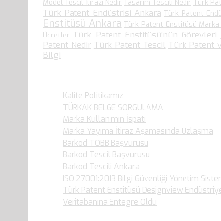
Model Tescil İtirazı Nedir
Tasarım Tescili Nedir
Türk Pat
Türk Patent Endüstrisi Ankara
Türk Patent Endüs
Enstitüsü Ankara
Türk Patent Enstitüsü Marka
Türk Patent Enstitüsü’nün Görevleri
Ücretler
Patent Nedir
Türk Patent Tescil
Türk Patent 
Bilgi
Son Yazılarımız
Kalite Politikamız
TÜRKAK BELGE SORGULAMA
Marka Kullanımın İspatı
Marka Yayıma İtiraz Aşamasında Uzlaşma
Barkod TOBB Başvurusu
Barkod Tescil Başvurusu
Barkod Tescili Ankara
ISO 27001:2013 Bilgi Güvenliği Yönetim Siste
Türk Patent Enstitüsü Designview Endüstriy
Veritabanına Entegre Oldu