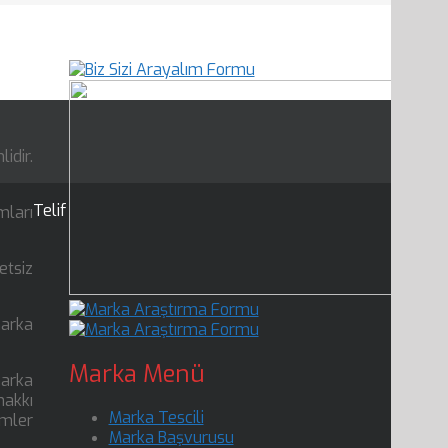
idir.
Telif
mları
etsiz
marka
Marka Menü
marka
hakkı
Marka Tescili
mler
Marka Başvurusu