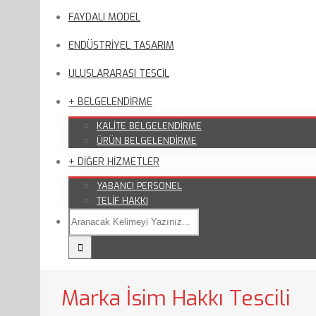
FAYDALI MODEL
ENDÜSTRİYEL TASARIM
ULUSLARARASI TESCİL
+ BELGELENDİRME
KALİTE BELGELENDİRME
ÜRÜN BELGELENDİRME
+ DİĞER HİZMETLER
YABANCI PERSONEL
TELİF HAKKI
Marka İsim Hakkı Tescili