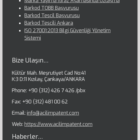
Marka Yayıma İtiraz Aşamasında Uzlaşma
Barkod TOBB Başvurusu
Barkod Tescil Başvurusu
Barkod Tescili Ankara
ISO 27001:2013 Bilgi Güvenliği Yönetim
Sistemi
Bize Ulaşın…
Kültür Mah. Meşrutiyet Cad No:41
K:3 D:11 Kızılay, Çankaya/ANKARA
Phone: +90 (312) 426 7 426 /pbx
Fax: +90 (312) 481 00 62
Email:
info@acilimpatent.com
Web:
https://www.acilimpatent.com
Haberler…