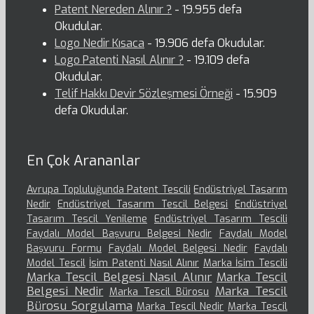
Patent Nereden Alınır ?
- 19.955 defa
Okudular.
Logo Nedir Kısaca
- 19.906 defa Okudular.
Logo Patenti Nasıl Alınır ?
- 19.109 defa
Okudular.
Telif Hakkı Devir Sözleşmesi Örneği
- 15.909
defa Okudular.
En Çok Arananlar
Avrupa Topluluğunda Patent Tescili
Endüstriyel Tasarım
Nedir
Endüstriyel Tasarım Tescil Belgesi
Endüstriyel
Tasarım Tescil Yenileme
Endüstriyel Tasarım Tescili
Faydalı Model Başvuru Belgesi Nedir
Faydalı Model
Başvuru Formu
Faydalı Model Belgesi Nedir
Faydalı
Model Tescil
İsim Patenti Nasıl Alınır
Marka İsim Tescili
Marka Tescil Belgesi Nasıl Alınır
Marka Tescil
Belgesi Nedir
Marka Tescil
Marka Tescil Bürosu
Bürosu Sorgulama
Marka Tescil Nedir
Marka Tescil