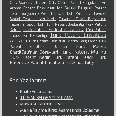
Ofisi
Marka ve Patent Ofisi
Online Patent Sorgulama ve
Arama
Patent Başvurusu için Gerekli Belgeler
Patent
Tescil Sorgulama
Patent Tescili Nedir
Patent ve Faydalı
Model Tescil İtirazı Nedir
Tasarım Tescil Başvurusu
Tasarım Tescili Nedir
Türk Patent Başkanlığı
Türk Patent
Türk Patent Endüstrisi Ankara
Dairesi
Türk Patent
Türk Patent Enstitüsü
Endüstrisi Başkanlığı
Ankara
Türk Patent Enstitüsü Marka Sorgulama
Türk
Türk Patent
Patent Enstitüsü Ücretler
Türk Patent Marka
Enstitüsü’nün Görevleri
Türk Patent Nedir
Türk Patent Tescil
Türk
Patent ve Patent Enstitüsü Hakkında Bilgi
Son Yazılarımız
Kalite Politikamız
TÜRKAK BELGE SORGULAMA
Marka Kullanımın İspatı
Marka Yayıma İtiraz Aşamasında Uzlaşma