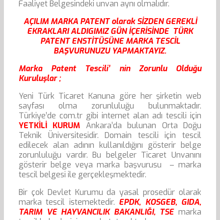
Faaliyet Belgesindeki unvan aynı olmalıdır.
AÇILIM MARKA PATENT olarak SİZDEN GEREKLİ
EKRAKLARI ALDIGIMIZ GÜN İÇERİSİNDE TÜRK
PATENT ENSTİTÜSÜNE MARKA TESCİL
BAŞVURUNUZU YAPMAKTAYIZ.
Marka Patent Tescili’ nin Zorunlu Olduğu
Kuruluşlar ;
Yeni Türk Ticaret Kanuna göre her şirketin web
sayfası olma zorunluluğu bulunmaktadır.
Türkiye’de com.tr gibi internet alan adı tescili için
YETKİLİ KURUM
Ankara’da bulunan Orta Doğu
Teknik Üniversitesidir. Domain tescili için tescil
edilecek alan adının kullanıldığını gösterir belge
zorunluluğu vardır. Bu belgeler Ticaret Unvanını
gösterir belge veya marka başvurusu – marka
tescil belgesi ile gerçekleşmektedir.
Bir çok Devlet Kurumu da yasal prosedür olarak
marka tescil istemektedir.
EPDK, KOSGEB, GIDA,
TARIM VE HAYVANCILIK BAKANLIĞI, TSE
marka