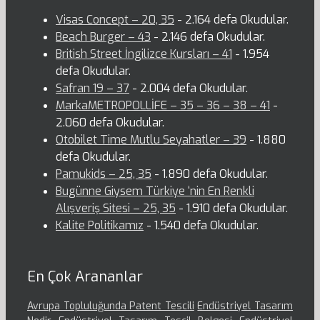
Visas Concept – 20, 35
- 2.164 defa Okudular.
Beach Burger – 43
- 2.146 defa Okudular.
British Street İngilizce Kursları – 41
- 1.954
defa Okudular.
Safran 19 – 37
- 2.004 defa Okudular.
MarkaMETROPOLLİFE – 35 – 36 – 38 – 41
-
2.060 defa Okudular.
Otobilet Time Mutlu Seyahatler – 39
- 1.880
defa Okudular.
Pamukids – 25, 35
- 1.890 defa Okudular.
Bugünne Giysem Türkiye ‘nin En Renkli
Alışveriş Sitesi – 25, 35
- 1.910 defa Okudular.
Kalite Politikamız
- 1.540 defa Okudular.
En Çok Arananlar
Avrupa Topluluğunda Patent Tescili
Endüstriyel Tasarım