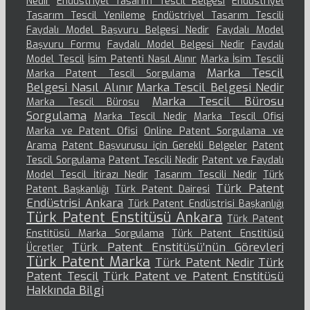
Nedir
Endüstriyel Tasarım Tescil Belgesi
Endüstriyel
Tasarım Tescil Yenileme
Endüstriyel Tasarım Tescili
Faydalı Model Başvuru Belgesi Nedir
Faydalı Model
Başvuru Formu
Faydalı Model Belgesi Nedir
Faydalı
Model Tescil
İsim Patenti Nasıl Alınır
Marka İsim Tescili
Marka Tescil
Marka Patent Tescil Sorgulama
Belgesi Nasıl Alınır
Marka Tescil Belgesi Nedir
Marka Tescil Bürosu
Marka Tescil Bürosu
Sorgulama
Marka Tescil Nedir
Marka Tescil Ofisi
Marka ve Patent Ofisi
Online Patent Sorgulama ve
Arama
Patent Başvurusu için Gerekli Belgeler
Patent
Tescil Sorgulama
Patent Tescili Nedir
Patent ve Faydalı
Model Tescil İtirazı Nedir
Tasarım Tescili Nedir
Türk
Türk Patent
Patent Başkanlığı
Türk Patent Dairesi
Endüstrisi Ankara
Türk Patent Endüstrisi Başkanlığı
Türk Patent Enstitüsü Ankara
Türk Patent
Enstitüsü Marka Sorgulama
Türk Patent Enstitüsü
Türk Patent Enstitüsü’nün Görevleri
Ücretler
Türk Patent Marka
Türk Patent Nedir
Türk
Patent Tescil
Türk Patent ve Patent Enstitüsü
Hakkında Bilgi