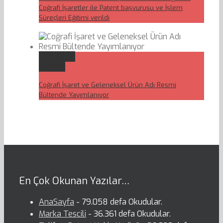
Coğrafi İşaretler ile Patent başvurusu ve İşlem
Süreçleri Eğitimi verildi
Permalink
Gallery
Coğrafi İşaret ve Geleneksel Ürün Adı Resmi
Bültende Yayımlanıyor
En Çok Okunan Yazılar…
AnaSayfa
- 79.058 defa Okudular.
Marka Tescili
- 36.361 defa Okudular.