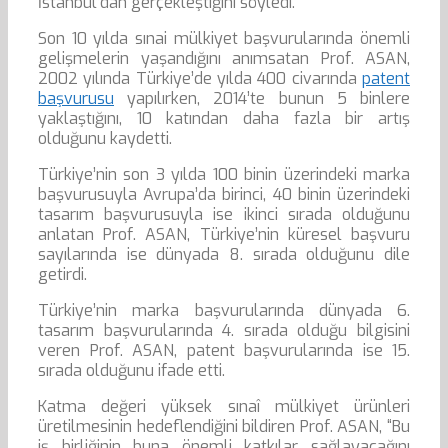
İstanbul’dan gerçekleştiğini söyledi.
Son 10 yılda sınai mülkiyet başvurularında önemli
gelişmelerin yaşandığını anımsatan Prof. ASAN,
2002 yılında Türkiye’de yılda 400 civarında
patent
başvurusu
yapılırken, 2014’te bunun 5 binlere
yaklaştığını, 10 katından daha fazla bir artış
olduğunu kaydetti.
Türkiye’nin son 3 yılda 100 binin üzerindeki marka
başvurusuyla Avrupa’da birinci, 40 binin üzerindeki
tasarım başvurusuyla ise ikinci sırada olduğunu
anlatan Prof. ASAN, Türkiye’nin küresel başvuru
sayılarında ise dünyada 8. sırada olduğunu dile
getirdi.
Türkiye’nin marka başvurularında dünyada 6.
tasarım başvurularında 4. sırada olduğu bilgisini
veren Prof. ASAN, patent başvurularında ise 15.
sırada olduğunu ifade etti.
Katma değeri yüksek sınaî mülkiyet ürünleri
üretilmesinin hedeflendiğini bildiren Prof. ASAN, “Bu
iş birliğinin buna önemli katkılar sağlayacağını