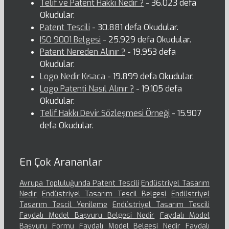
Telif ve Patent Hakkı Nedir ?
- 36.023 defa
Okudular.
Patent Tescili
- 30.881 defa Okudular.
ISO 9001 Belgesi
- 25.929 defa Okudular.
Patent Nereden Alınır ?
- 19.953 defa
Okudular.
Logo Nedir Kısaca
- 19.899 defa Okudular.
Logo Patenti Nasıl Alınır ?
- 19.105 defa
Okudular.
Telif Hakkı Devir Sözleşmesi Örneği
- 15.907
defa Okudular.
En Çok Arananlar
Avrupa Topluluğunda Patent Tescili
Endüstriyel Tasarım
Nedir
Endüstriyel Tasarım Tescil Belgesi
Endüstriyel
Tasarım Tescil Yenileme
Endüstriyel Tasarım Tescili
Faydalı Model Başvuru Belgesi Nedir
Faydalı Model
Başvuru Formu
Faydalı Model Belgesi Nedir
Faydalı