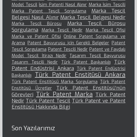
Model Tescil
İsim Patenti Nasıl Alınır
Marka İsim Tescili
Marka Tescil
Marka Patent Tescil Sorgulama
Belgesi Nasıl Alınır
Marka Tescil Belgesi Nedir
Marka Tescil Bürosu
Marka Tescil Bürosu
Sorgulama
Marka Tescil Nedir
Marka Tescil Ofisi
Marka ve Patent Ofisi
Online Patent Sorgulama ve
Arama
Patent Başvurusu için Gerekli Belgeler
Patent
Tescil Sorgulama
Patent Tescili Nedir
Patent ve Faydalı
Model Tescil İtirazı Nedir
Tasarım Tescil Başvurusu
Türk
Tasarım Tescili Nedir
Türk Patent Başkanlığı
Patent Endüstrisi Ankara
Türk Patent Endüstrisi
Türk Patent Enstitüsü Ankara
Başkanlığı
Türk Patent Enstitüsü Marka Sorgulama
Türk Patent
Türk Patent Enstitüsü’nün
Enstitüsü Ücretler
Türk Patent Marka
Görevleri
Türk Patent
Nedir
Türk Patent Tescil
Türk Patent ve Patent
Enstitüsü Hakkında Bilgi
Son Yazılarımız