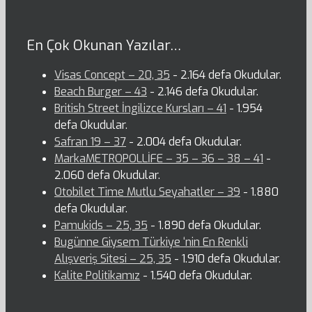
En Çok Okunan Yazılar…
Visas Concept – 20, 35
- 2.164 defa Okudular.
Beach Burger – 43
- 2.146 defa Okudular.
British Street İngilizce Kursları – 41
- 1.954
defa Okudular.
Safran 19 – 37
- 2.004 defa Okudular.
MarkaMETROPOLLİFE – 35 – 36 – 38 – 41
-
2.060 defa Okudular.
Otobilet Time Mutlu Seyahatler – 39
- 1.880
defa Okudular.
Pamukids – 25, 35
- 1.890 defa Okudular.
Bugünne Giysem Türkiye ‘nin En Renkli
Alışveriş Sitesi – 25, 35
- 1.910 defa Okudular.
Kalite Politikamız
- 1.540 defa Okudular.