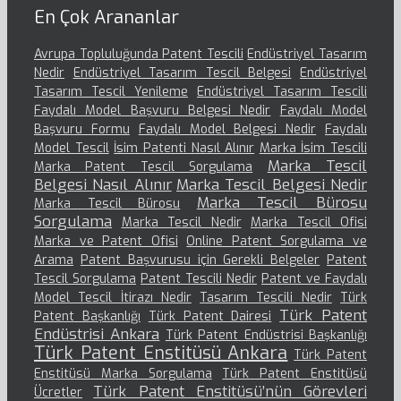
En Çok Arananlar
Avrupa Topluluğunda Patent Tescili
Endüstriyel Tasarım
Nedir
Endüstriyel Tasarım Tescil Belgesi
Endüstriyel
Tasarım Tescil Yenileme
Endüstriyel Tasarım Tescili
Faydalı Model Başvuru Belgesi Nedir
Faydalı Model
Başvuru Formu
Faydalı Model Belgesi Nedir
Faydalı
Model Tescil
İsim Patenti Nasıl Alınır
Marka İsim Tescili
Marka Tescil
Marka Patent Tescil Sorgulama
Belgesi Nasıl Alınır
Marka Tescil Belgesi Nedir
Marka Tescil Bürosu
Marka Tescil Bürosu
Sorgulama
Marka Tescil Nedir
Marka Tescil Ofisi
Marka ve Patent Ofisi
Online Patent Sorgulama ve
Arama
Patent Başvurusu için Gerekli Belgeler
Patent
Tescil Sorgulama
Patent Tescili Nedir
Patent ve Faydalı
Model Tescil İtirazı Nedir
Tasarım Tescili Nedir
Türk
Türk Patent
Patent Başkanlığı
Türk Patent Dairesi
Endüstrisi Ankara
Türk Patent Endüstrisi Başkanlığı
Türk Patent Enstitüsü Ankara
Türk Patent
Enstitüsü Marka Sorgulama
Türk Patent Enstitüsü
Türk Patent Enstitüsü’nün Görevleri
Ücretler