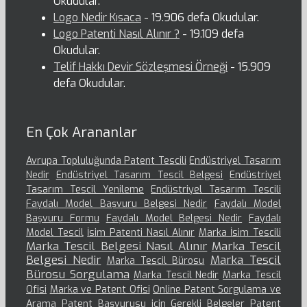
Okudular.
Logo Nedir Kısaca
- 19.906 defa Okudular.
Logo Patenti Nasıl Alınır ?
- 19.109 defa
Okudular.
Telif Hakkı Devir Sözleşmesi Örneği
- 15.909
defa Okudular.
En Çok Arananlar
Avrupa Topluluğunda Patent Tescili
Endüstriyel Tasarım
Nedir
Endüstriyel Tasarım Tescil Belgesi
Endüstriyel
Tasarım Tescil Yenileme
Endüstriyel Tasarım Tescili
Faydalı Model Başvuru Belgesi Nedir
Faydalı Model
Başvuru Formu
Faydalı Model Belgesi Nedir
Faydalı
Model Tescil
İsim Patenti Nasıl Alınır
Marka İsim Tescili
Marka Tescil Belgesi Nasıl Alınır
Marka Tescil
Belgesi Nedir
Marka Tescil
Marka Tescil Bürosu
Bürosu Sorgulama
Marka Tescil Nedir
Marka Tescil
Ofisi
Marka ve Patent Ofisi
Online Patent Sorgulama ve
Arama
Patent Başvurusu için Gerekli Belgeler
Patent