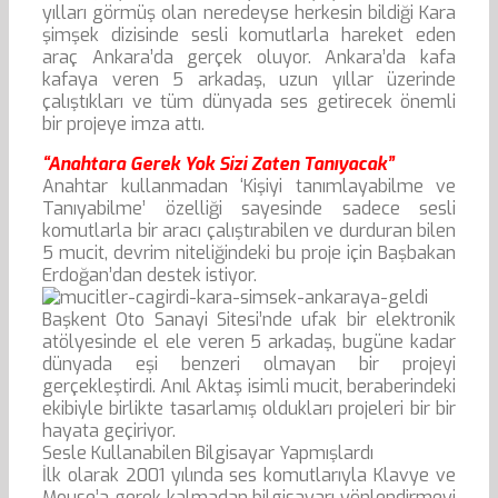
yılları görmüş olan neredeyse herkesin bildiği Kara
şimşek dizisinde sesli komutlarla hareket eden
araç Ankara’da gerçek oluyor. Ankara’da kafa
kafaya veren 5 arkadaş, uzun yıllar üzerinde
çalıştıkları ve tüm dünyada ses getirecek önemli
bir projeye imza attı.
“Anahtara Gerek Yok Sizi Zaten Tanıyacak”
Anahtar kullanmadan ‘Kişiyi tanımlayabilme ve
Tanıyabilme’ özelliği sayesinde sadece sesli
komutlarla bir aracı çalıştırabilen ve durduran bilen
5 mucit, devrim niteliğindeki bu proje için Başbakan
Erdoğan’dan destek istiyor.
Başkent Oto Sanayi Sitesi’nde ufak bir elektronik
atölyesinde el ele veren 5 arkadaş, bugüne kadar
dünyada eşi benzeri olmayan bir projeyi
gerçekleştirdi. Anıl Aktaş isimli mucit, beraberindeki
ekibiyle birlikte tasarlamış oldukları projeleri bir bir
hayata geçiriyor.
Sesle Kullanabilen Bilgisayar Yapmışlardı
İlk olarak 2001 yılında ses komutlarıyla Klavye ve
Mouse’a gerek kalmadan bilgisayarı yönlendirmeyi