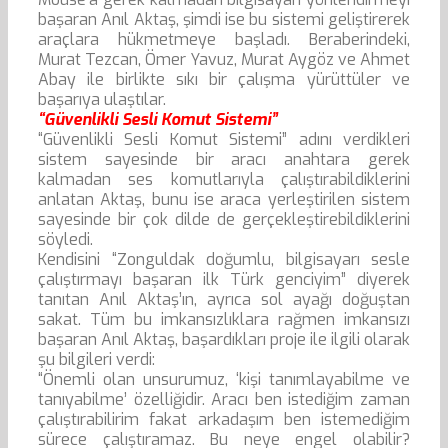
başaran Anıl Aktaş, şimdi ise bu sistemi geliştirerek
araçlara hükmetmeye başladı. Beraberindeki,
Murat Tezcan, Ömer Yavuz, Murat Aygöz ve Ahmet
Abay ile birlikte sıkı bir çalışma yürüttüler ve
başarıya ulaştılar.
“Güvenlikli Sesli Komut Sistemi”
“Güvenlikli Sesli Komut Sistemi” adını verdikleri
sistem sayesinde bir aracı anahtara gerek
kalmadan ses komutlarıyla çalıştırabildiklerini
anlatan Aktaş, bunu ise araca yerleştirilen sistem
sayesinde bir çok dilde de gerçekleştirebildiklerini
söyledi.
Kendisini “Zonguldak doğumlu, bilgisayarı sesle
çalıştırmayı başaran ilk Türk genciyim” diyerek
tanıtan Anıl Aktaş’ın, ayrıca sol ayağı doğuştan
sakat. Tüm bu imkansızlıklara rağmen imkansızı
başaran Anıl Aktaş, başardıkları proje ile ilgili olarak
şu bilgileri verdi:
“Önemli olan unsurumuz, ‘kişi tanımlayabilme ve
tanıyabilme’ özelliğidir. Aracı ben istediğim zaman
çalıştırabilirim fakat arkadaşım ben istemediğim
sürece çalıştıramaz. Bu neye engel olabilir?