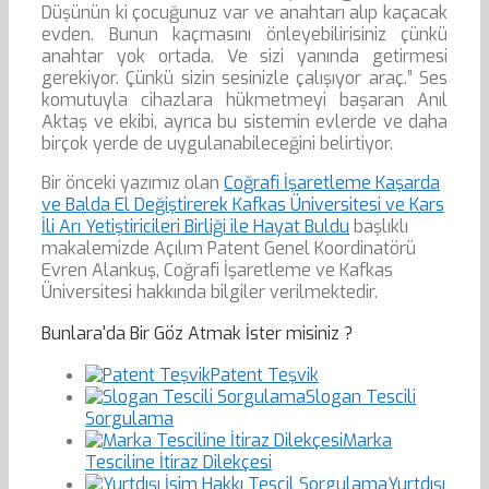
Düşünün ki çocuğunuz var ve anahtarı alıp kaçacak
evden. Bunun kaçmasını önleyebilirisiniz çünkü
anahtar yok ortada. Ve sizi yanında getirmesi
gerekiyor. Çünkü sizin sesinizle çalışıyor araç.” Ses
komutuyla cihazlara hükmetmeyi başaran Anıl
Aktaş ve ekibi, ayrıca bu sistemin evlerde ve daha
birçok yerde de uygulanabileceğini belirtiyor.
Bir önceki yazımız olan
Coğrafi İşaretleme Kaşarda
ve Balda El Değiştirerek Kafkas Üniversitesi ve Kars
İli Arı Yetiştiricileri Birliği ile Hayat Buldu
başlıklı
makalemizde Açılım Patent Genel Koordinatörü
Evren Alankuş, Coğrafi İşaretleme ve Kafkas
Üniversitesi hakkında bilgiler verilmektedir.
Bunlara'da Bir Göz Atmak İster misiniz ?
Patent Teşvik
Slogan Tescili
Sorgulama
Marka
Tesciline İtiraz Dilekçesi
Yurtdışı