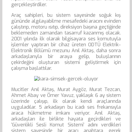
gerçekleştirdiler.
Araç sahipleri, bu sistem sayesinde soğuk kış
gününde algılayabilme mesafedeki aracını evinden
çalıştırıp, motoru ısıtıp, direksiyon başına geçtiğinde
beklemeden zamandan tasarruf kazanmış olacak.
2001 yılında ilk olarak bilgisayara ses komutuyla
işlemler yaptıran bir cihaz üreten ODTÜ Elektrik-
Elektronik Bölümü mezunu Anıl Aktaş, daha sonra
arkadaşlarıyla bir araya gelip, buluşlarının
çekirdeğini oluşturan sistemi geliştirmek için
çalışma başlattılar.
Mucitler Anıl Aktaş, Murat Aygöz, Murat Tezcan,
Ahmet Abay ve Ömer Yavuz, yaklaşık 6 ay sistem
üzerinde çalışıp, ilk olarak kendi araçlarında
uyguladılar. 5 arkadaşın bu icadı ses frekansıyla
araca hükmetme imkanı veriyor. Anıl Aktaş,
arkadaşları ile birlikte hayata geçirdikleri ve
‘Güvenlikli Sesli Komut Sistemi’ adını verdikleri
sistem sayesinde bir aracı anahtara gerek