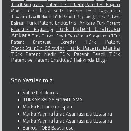
Tescil Sorgulama
Patent Tescili Nedir
Patent ve Faydalı
Model Tescil İtirazı Nedir
Tasarım Tescil Başvurusu
Tasarım Tescili Nedir
Türk Patent Başkanlığı
Türk Patent
Türk Patent Endüstrisi Ankara
Dairesi
Türk Patent
Türk Patent Enstitüsü
Endüstrisi Başkanlığı
Ankara
Türk Patent Enstitüsü Marka Sorgulama
Türk
Türk Patent
Patent Enstitüsü Ücretler
Türk Patent Marka
Enstitüsü’nün Görevleri
Türk Patent Nedir
Türk Patent Tescil
Türk
Patent ve Patent Enstitüsü Hakkında Bilgi
Son Yazılarımız
Kalite Politikamız
TÜRKAK BELGE SORGULAMA
Marka Kullanımın İspatı
Marka Yayıma İtiraz Aşamasında Uzlaşma
Marka Yayıma İtiraz Aşamasında Uzlaşma
Barkod TOBB Başvurusu