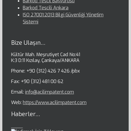
Barkod Tescil Başvurusu
Barkod Tescili Ankara
ISO 27001:2013 Bilgi Güvenliği Yönetim
Sistemi
Bize Ulaşın…
Kültür Mah. Meşrutiyet Cad No:41
K:3 D:11 Kızılay, Çankaya/ANKARA
Phone: +90 (312) 426 7 426 /pbx
Fax: +90 (312) 481 00 62
Email:
info@acilimpatent.com
Web:
https://www.acilimpatent.com
Haberler…