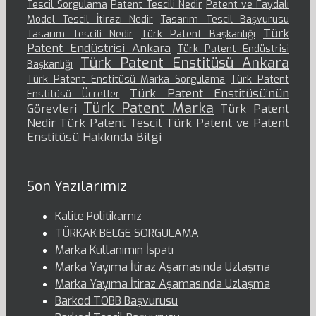
Tescil Sorgulama
Patent Tescili Nedir
Patent ve Faydalı
Model Tescil İtirazı Nedir
Tasarım Tescil Başvurusu
Türk
Tasarım Tescili Nedir
Türk Patent Başkanlığı
Patent Endüstrisi Ankara
Türk Patent Endüstrisi
Türk Patent Enstitüsü Ankara
Başkanlığı
Türk Patent Enstitüsü Marka Sorgulama
Türk Patent
Türk Patent Enstitüsü’nün
Enstitüsü Ücretler
Türk Patent Marka
Görevleri
Türk Patent
Nedir
Türk Patent Tescil
Türk Patent ve Patent
Enstitüsü Hakkında Bilgi
Son Yazılarımız
Kalite Politikamız
TÜRKAK BELGE SORGULAMA
Marka Kullanımın İspatı
Marka Yayıma İtiraz Aşamasında Uzlaşma
Marka Yayıma İtiraz Aşamasında Uzlaşma
Barkod TOBB Başvurusu