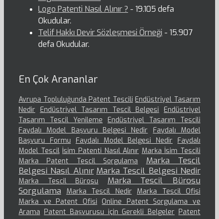
Logo Patenti Nasıl Alınır ?
- 19.105 defa
Okudular.
Telif Hakkı Devir Sözleşmesi Örneği
- 15.907
defa Okudular.
En Çok Arananlar
Avrupa Topluluğunda Patent Tescili
Endüstriyel Tasarım
Nedir
Endüstriyel Tasarım Tescil Belgesi
Endüstriyel
Tasarım Tescil Yenileme
Endüstriyel Tasarım Tescili
Faydalı Model Başvuru Belgesi Nedir
Faydalı Model
Başvuru Formu
Faydalı Model Belgesi Nedir
Faydalı
Model Tescil
İsim Patenti Nasıl Alınır
Marka İsim Tescili
Marka Tescil
Marka Patent Tescil Sorgulama
Belgesi Nasıl Alınır
Marka Tescil Belgesi Nedir
Marka Tescil Bürosu
Marka Tescil Bürosu
Sorgulama
Marka Tescil Nedir
Marka Tescil Ofisi
Marka ve Patent Ofisi
Online Patent Sorgulama ve
Arama
Patent Başvurusu için Gerekli Belgeler
Patent