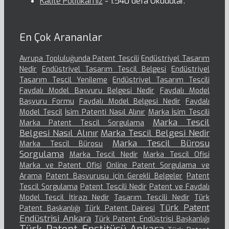
Kalite Politikamız
- 1.540 defa Okudular.
En Çok Arananlar
Avrupa Topluluğunda Patent Tescili
Endüstriyel Tasarım
Nedir
Endüstriyel Tasarım Tescil Belgesi
Endüstriyel
Tasarım Tescil Yenileme
Endüstriyel Tasarım Tescili
Faydalı Model Başvuru Belgesi Nedir
Faydalı Model
Başvuru Formu
Faydalı Model Belgesi Nedir
Faydalı
Model Tescil
İsim Patenti Nasıl Alınır
Marka İsim Tescili
Marka Tescil
Marka Patent Tescil Sorgulama
Belgesi Nasıl Alınır
Marka Tescil Belgesi Nedir
Marka Tescil Bürosu
Marka Tescil Bürosu
Sorgulama
Marka Tescil Nedir
Marka Tescil Ofisi
Marka ve Patent Ofisi
Online Patent Sorgulama ve
Arama
Patent Başvurusu için Gerekli Belgeler
Patent
Tescil Sorgulama
Patent Tescili Nedir
Patent ve Faydalı
Model Tescil İtirazı Nedir
Tasarım Tescili Nedir
Türk
Türk Patent
Patent Başkanlığı
Türk Patent Dairesi
Endüstrisi Ankara
Türk Patent Endüstrisi Başkanlığı