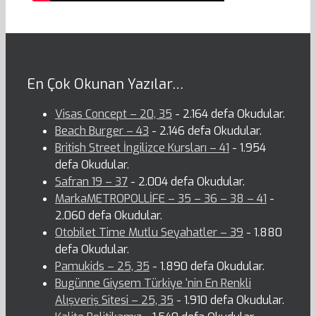
En Çok Okunan Yazılar…
Visas Concept – 20, 35
- 2.164 defa Okudular.
Beach Burger – 43
- 2.146 defa Okudular.
British Street İngilizce Kursları – 41
- 1.954
defa Okudular.
Safran 19 – 37
- 2.004 defa Okudular.
MarkaMETROPOLLİFE – 35 – 36 – 38 – 41
-
2.060 defa Okudular.
Otobilet Time Mutlu Seyahatler – 39
- 1.880
defa Okudular.
Pamukids – 25, 35
- 1.890 defa Okudular.
Bugünne Giysem Türkiye ‘nin En Renkli
Alışveriş Sitesi – 25, 35
- 1.910 defa Okudular.