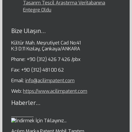
Tasarım Tescil Araştırma Veritabanına
Entegre Oldu
Bize Ulaşın…
Kültür Mah. Meşrutiyet Cad No:41
K:3 D:11 Kızılay, Çankaya/ANKARA
Phone: +90 (312) 426 7 426 /pbx
Fax: +90 (312) 481 00 62
Email:
info@acilimpatent.com
Web:
https://www.acilimpatent.com
Haberler…
Açılım Marka Patent Mobil Tanıtım