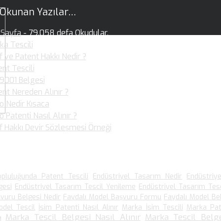
 Okunan Yazılar…
Sayfa
- 79.058 defa Okudular.
ka Tescili
- 36.361 defa Okudular.
f ve Patent Hakkı Nedir ?
- 36.023 defa Okudular.
nt Tescili
- 30.881 defa Okudular.
 9001 Belgesi
- 25.929 defa Okudular.
ent Nereden Alınır ?
- 19.953 defa Okudular.
o Nedir Kısaca
- 19.899 defa Okudular.
 Patenti Nasıl Alınır ?
- 19.105 defa Okudular.
if Hakkı Devir Sözleşmesi Örneği
- 15.907 defa Okudular.
 Arananlar
pluluğunda Patent Tescili
Endüstriyel Tasarım Nedir
Endüstriy
gesi
Endüstriyel Tasarım Tescil Yenileme
Endüstriyel Tasarım Tesc
vuru Belgesi Nedir
Faydalı Model Başvuru Formu
Faydalı Model Be
odel Tescil
İsim Patenti Nasıl Alınır
Marka İsim Tescili
Marka Pat
Marka Tescil Belgesi Nasıl Alınır
Marka Tescil Belge
a