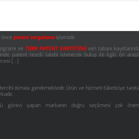
k önce
patent sorgulama
işlemidir.
Programı ve
TÜRK PATENT ENSTİTÜSÜ
veri tabanı kayıtlarınd
nde, patent tescili talebi istenecek buluş ile ilgili, ön araş
ecesi […]
 tercihi olması gerekmektedir. Ürün ve hizmeti tüketiciye tanıt
kadır.
rü görevi yapan markanın doğru seçilmesi çok önemli