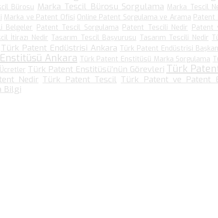
Marka Tescil Bürosu Sorgulama
cil Bürosu
Marka Tescil N
i
Marka ve Patent Ofisi
Online Patent Sorgulama ve Arama
Patent
li Belgeler
Patent Tescil Sorgulama
Patent Tescili Nedir
Patent 
il İtirazı Nedir
Tasarım Tescil Başvurusu
Tasarım Tescili Nedir
T
Türk Patent Endüstrisi Ankara
Türk Patent Endüstrisi Başkanl
 Enstitüsü Ankara
Türk Patent Enstitüsü Marka Sorgulama
T
Türk Paten
Türk Patent Enstitüsü’nün Görevleri
Ücretler
tent Nedir
Türk Patent Tescil
Türk Patent ve Patent E
 Bilgi
Bize Ulaşın…
Kültür Mah. Meşrutiyet Cad No: