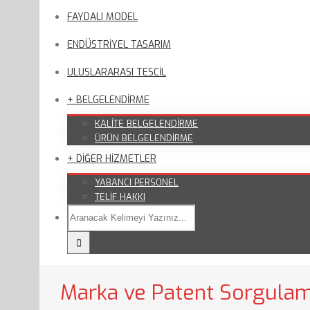
FAYDALI MODEL
ENDÜSTRİYEL TASARIM
ULUSLARARASI TESCİL
+ BELGELENDİRME
KALİTE BELGELENDİRME
ÜRÜN BELGELENDİRME
+ DİĞER HİZMETLER
YABANCI PERSONEL
TELİF HAKKI
Marka ve Patent Sorgula