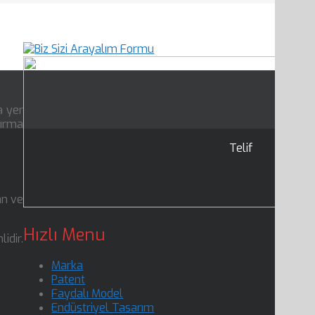
a yer
tırma
Telif
an ve
Hızlı Menu
dir.
Marka
Patent
Faydalı Model
Endüstriyel Tasarım