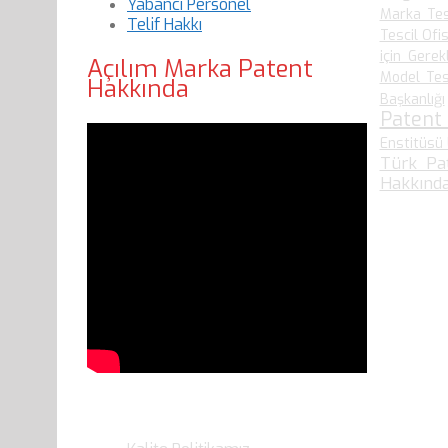
Yabancı Personel
Marka Tes
Telif Hakkı
Tescil Ofis
için Gerek
Açılım Marka Patent
Model Tesc
Hakkında
Başkanlığı
Patent
Enstitüsü 
Türk Pa
Hakkında
Son Yazılarımız