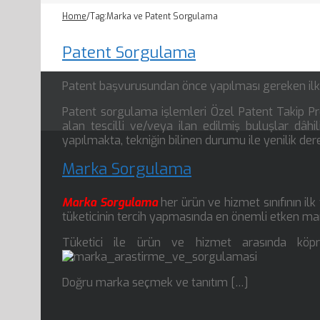
Home
/
Tag:
Marka ve Patent Sorgulama
Patent Sorgulama
Patent başvurusundan önce yapılması gereken il
Patent sorgulama işlemleri Özel Patent Takip 
alan tescilli ve/veya ilan edilmiş buluşlar dâhili
yapılmakta, tekniğin bilinen durumu ile yenilik der
Marka Sorgulama
Marka Sorgulama
her ürün ve hizmet sınıfının ilk
tüketicinin tercih yapmasında en önemli etken mar
Tüketici ile ürün ve hizmet arasında köp
Doğru marka seçmek ve tanıtım […]