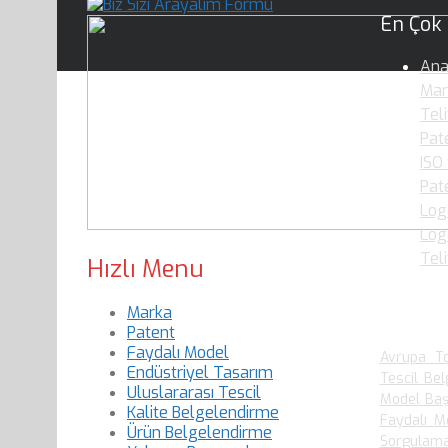
En Çok
Ana
Mar
Teli
Pate
ISO
Pat
Log
Logo
Tel
Hızlı Menu
Marka
En Çok
Patent
Faydalı Model
Avrupa To
Endüstriyel Tasarım
Tescil Bel
Uluslararası Tescil
Model Baş
Kalite Belgelendirme
Faydalı M
Ürün Belgelendirme
Sorgulam