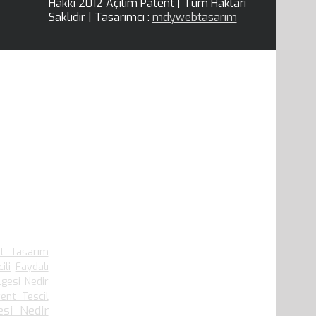
Hakkı 2012 Açılım Patent | Tüm Hakları
Saklıdır | Tasarımcı :
mdywebtasarım
el Tasarım
ili
Faydalı
lgesi Nedir
ent Tescil
si Nedir