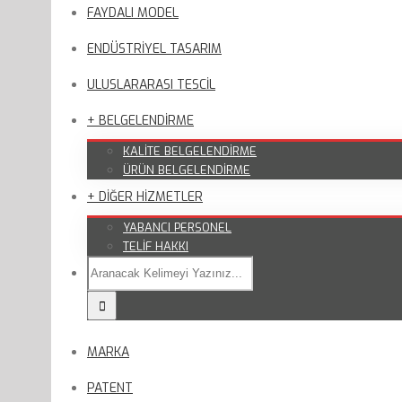
FAYDALI MODEL
ENDÜSTRİYEL TASARIM
ULUSLARARASI TESCİL
+ BELGELENDİRME
KALİTE BELGELENDİRME
ÜRÜN BELGELENDİRME
+ DİĞER HİZMETLER
YABANCI PERSONEL
TELİF HAKKI
MARKA
PATENT