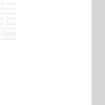
edir
Marka
 Başvurusu
ve Faydalı
ürk Patent
Türk
ığı
ürk Patent
t Marka
nstitüsü
41