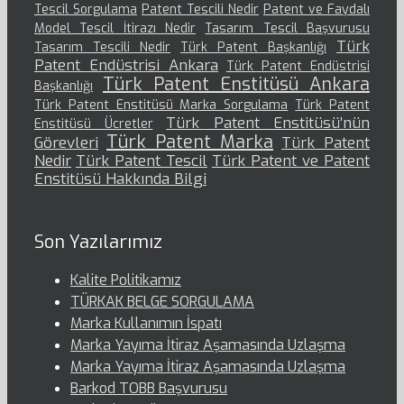
Tescil Sorgulama
Patent Tescili Nedir
Patent ve Faydalı
Model Tescil İtirazı Nedir
Tasarım Tescil Başvurusu
Türk
Tasarım Tescili Nedir
Türk Patent Başkanlığı
Patent Endüstrisi Ankara
Türk Patent Endüstrisi
Türk Patent Enstitüsü Ankara
Başkanlığı
Türk Patent Enstitüsü Marka Sorgulama
Türk Patent
Türk Patent Enstitüsü’nün
Enstitüsü Ücretler
Türk Patent Marka
Görevleri
Türk Patent
Nedir
Türk Patent Tescil
Türk Patent ve Patent
Enstitüsü Hakkında Bilgi
Son Yazılarımız
Kalite Politikamız
TÜRKAK BELGE SORGULAMA
Marka Kullanımın İspatı
Marka Yayıma İtiraz Aşamasında Uzlaşma
Marka Yayıma İtiraz Aşamasında Uzlaşma
Barkod TOBB Başvurusu