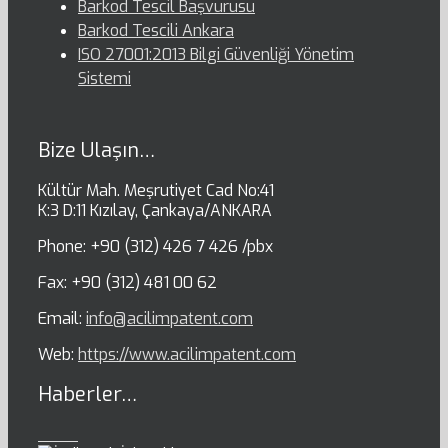
Barkod Tescil Başvurusu
Barkod Tescili Ankara
ISO 27001:2013 Bilgi Güvenliği Yönetim
Sistemi
Bize Ulaşın…
Kültür Mah. Meşrutiyet Cad No:41
K:3 D:11 Kızılay, Çankaya/ANKARA
Phone: +90 (312) 426 7 426 /pbx
Fax: +90 (312) 481 00 62
Email:
info@acilimpatent.com
Web:
https://www.acilimpatent.com
Haberler…