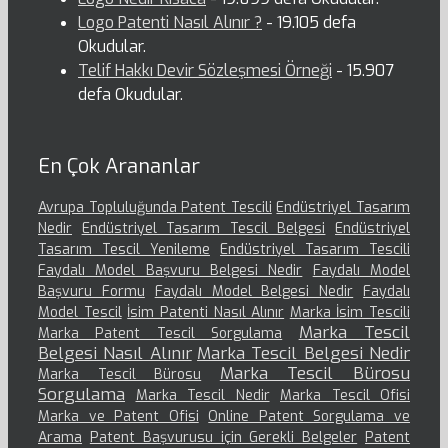
Logo Patenti Nasıl Alınır ?
- 19.105 defa
Okudular.
Telif Hakkı Devir Sözleşmesi Örneği
- 15.907
defa Okudular.
En Çok Arananlar
Avrupa Topluluğunda Patent Tescili
Endüstriyel Tasarım
Nedir
Endüstriyel Tasarım Tescil Belgesi
Endüstriyel
Tasarım Tescil Yenileme
Endüstriyel Tasarım Tescili
Faydalı Model Başvuru Belgesi Nedir
Faydalı Model
Başvuru Formu
Faydalı Model Belgesi Nedir
Faydalı
Model Tescil
İsim Patenti Nasıl Alınır
Marka İsim Tescili
Marka Tescil
Marka Patent Tescil Sorgulama
Belgesi Nasıl Alınır
Marka Tescil Belgesi Nedir
Marka Tescil Bürosu
Marka Tescil Bürosu
Sorgulama
Marka Tescil Nedir
Marka Tescil Ofisi
Marka ve Patent Ofisi
Online Patent Sorgulama ve
Arama
Patent Başvurusu için Gerekli Belgeler
Patent