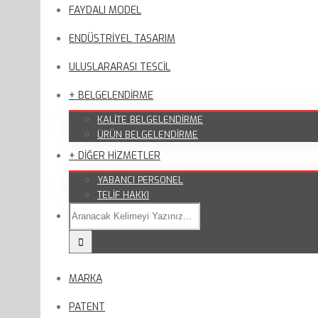
FAYDALI MODEL
ENDÜSTRİYEL TASARIM
ULUSLARARASI TESCİL
+ BELGELENDİRME
KALİTE BELGELENDİRME
ÜRÜN BELGELENDİRME
+ DİĞER HİZMETLER
YABANCI PERSONEL
TELİF HAKKI
MARKA
PATENT