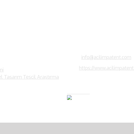
Bize Ulaşın…
Kültür Mah. Meşrutiyet Cad No:
K:3 D:11 Kızılay, Çankaya/ANKA
Phone: +90 (312) 426 7 426 /p
Fax: +90 (312) 481 00 62
Email:
info@acilimpatent.com
Web:
https://www.acilimpaten
mi
el Tasarım Tescil Araştırma
Haberler…
Açılım Marka Patent Mobil Tan
İndirmek İçin Logoyu Tıklayınız..