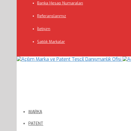
Banka Hesap Numaraları
Referanslarımız
İletişim
Satılık Markalar
MARKA
PATENT