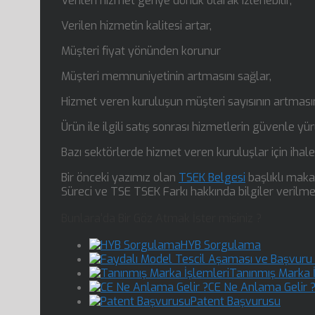
Verilen hizmet geriye dönük olarak izlenebilir,
Verilen hizmetin kalitesi artar,
Müşteri fiyat yönünden korunur
Müşteri memnuniyetinin artmasını sağlar,
Hizmet veren kuruluşun müşteri sayısının artmasın
Ürün ile ilgili satış sonrası hizmetlerin güvenle y
Bazı sektörlerde hizmet veren kuruluşlar için ihale ş
Bir önceki yazımız olan
TSEK Belgesi
başlıklı mak
Süreci ve TSE TSEK Farkı hakkında bilgiler verilme
Bunlara'da Bir Göz Atmak İster misiniz ?
HYB Sorgulama
Tanınmış Marka İ
CE Ne Anlama Gelir 
Patent Başvurusu