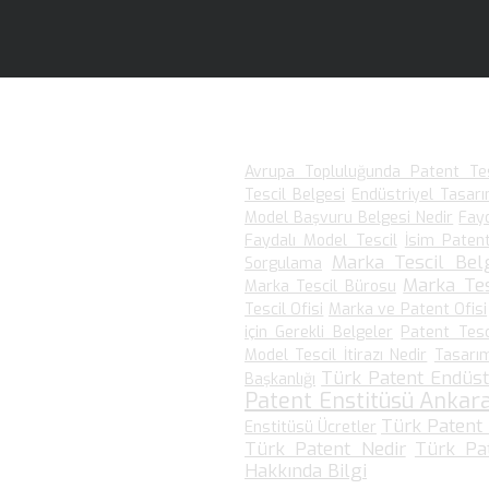
En Çok Arananlar
Avrupa Topluluğunda Patent Tes
Tescil Belgesi
Endüstriyel Tasar
Model Başvuru Belgesi Nedir
Fay
kudular.
Faydalı Model Tescil
İsim Patent
Marka Tescil Belg
Sorgulama
Marka Te
Marka Tescil Bürosu
ar.
Tescil Ofisi
Marka ve Patent Ofisi
için Gerekli Belgeler
Patent Tes
ular.
Model Tescil İtirazı Nedir
Tasarı
Türk Patent Endüst
Başkanlığı
defa Okudular.
Patent Enstitüsü Ankar
Türk Patent 
Enstitüsü Ücretler
Türk Patent Nedir
Türk Pat
Hakkında Bilgi