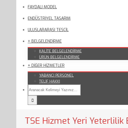
FAYDALI MODEL
ENDÜSTRİYEL TASARIM
ULUSLARARASI TESCİL
+ BELGELENDİRME
KALİTE BELGELENDİRME
ÜRÜN BELGELENDİRME
+ DİĞER HİZMETLER
YABANCI PERSONEL
TELİF HAKKI
TSE Hizmet Yeri Yeterlilik