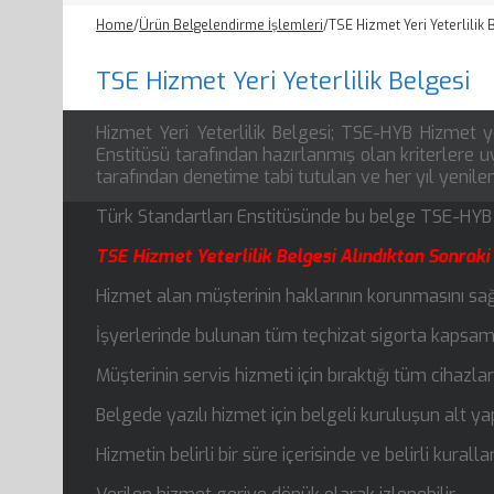
Home
/
Ürün Belgelendirme İşlemleri
/
TSE Hizmet Yeri Yeterlilik 
TSE Hizmet Yeri Yeterlilik Belgesi
Hizmet Yeri Yeterlilik Belgesi; TSE-HYB Hizmet ye
Enstitüsü tarafından hazırlanmış olan kriterlere 
tarafından denetime tabi tutulan ve her yıl yenil
Türk Standartları Enstitüsünde bu belge TSE-HYB be
TSE Hizmet Yeterlilik Belgesi Alındıktan Sonraki
Hizmet alan müşterinin haklarının korunmasını sağ
İşyerlerinde bulunan tüm teçhizat sigorta kapsamın
Müşterinin servis hizmeti için bıraktığı tüm cihazl
Belgede yazılı hizmet için belgeli kuruluşun alt y
Hizmetin belirli bir süre içerisinde ve belirli kural