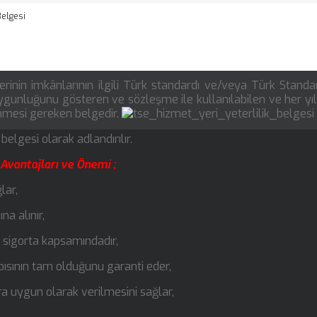
Belgesi
rinin imkânlarının ilgili Türk standardı ve/veya Türk Standar
uygunluğunu gösteren ve sözleşme ile kullanılabilen ve her yı
enmesi gereken belgedir.
lgesi olarak adlandırılır.
 Avantajları ve Önemi ;
lar,
a alınır,
ar sigorta kapsamındadır,
apısının tam olduğunu garanti eder,
lara uygun olarak verilmesini sağlar,