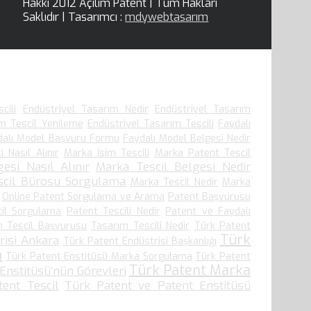
Hakkı 2012 Açılım Patent | Tüm Hakları
Saklıdır | Tasarımcı :
mdywebtasarım
cili
Endüstriyel Tasarım Nedir
Endüstriyel Tasarım
ım Tescil Yenileme
Endüstriyel Tasarım Tescili
Faydalı
dalı Model Başvuru Formu
Faydalı Model Belgesi Nedir
i Nasıl Alınır
Marka İsim Tescili
Marka Patent Tescil
esi Nasıl Alınır
Marka Tescil Belgesi Nedir
scil Bürosu Sorgulama
Marka Tescil Nedir
Marka
Online Patent Sorgulama ve Arama
Patent Başvurusu
cil Sorgulama
Patent Tescili Nedir
Patent ve Faydalı
m Tescil Başvurusu
Tasarım Tescili Nedir
Türk Patent
Türk
risi Ankara
Türk Patent Endüstrisi Başkanlığı
a
Türk Patent Enstitüsü Marka Sorgulama
Türk Patent
Türk Patent Marka
Enstitüsü’nün Görevleri
ent Tescil
Türk Patent ve Patent Enstitüsü