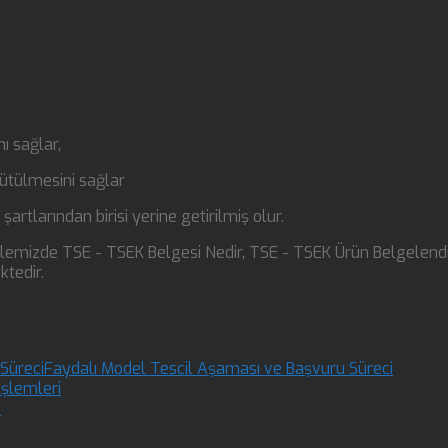
ı sağlar,
ürütülmesini sağlar
artlarından birisi yerine getirilmiş olur.
alemizde TSE - TSEK Belgesi Nedir, TSE - TSEK Ürün Belgelen
ktedir.
Faydalı Model Tescil Aşaması ve Başvuru Süreci
şlemleri
?