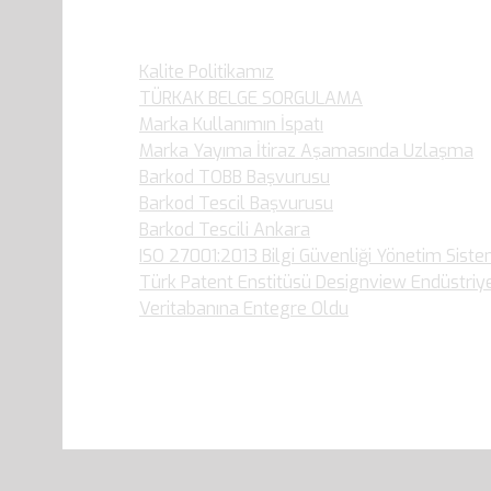
Son Yazılarımız
Kalite Politikamız
TÜRKAK BELGE SORGULAMA
Marka Kullanımın İspatı
Marka Yayıma İtiraz Aşamasında Uzlaşma
Barkod TOBB Başvurusu
Barkod Tescil Başvurusu
Barkod Tescili Ankara
ISO 27001:2013 Bilgi Güvenliği Yönetim Siste
Türk Patent Enstitüsü Designview Endüstriy
Veritabanına Entegre Oldu