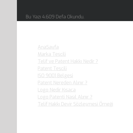
Bu Yazı 4.609 Defa Okundu.
En Çok Okunan Yazılar…
AnaSayfa
- 79.050 defa Okudular.
Marka Tescili
- 36.359 defa Okudular.
Telif ve Patent Hakkı Nedir ?
- 36.017 defa O
Patent Tescili
- 30.877 defa Okudular.
ISO 9001 Belgesi
- 25.920 defa Okudular.
Patent Nereden Alınır ?
- 19.949 defa Okudul
Logo Nedir Kısaca
- 19.892 defa Okudular.
Logo Patenti Nasıl Alınır ?
- 19.099 defa Okud
Telif Hakkı Devir Sözleşmesi Örneği
- 15.903 