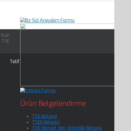
tları
l TSE
Telif
Ürün Belgelendirme
TSE Belgesi
TSEK Belgesi
TSE Hizmet Yeri Yeterlilik Belgesi