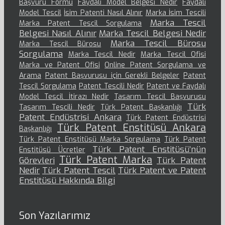
Başvuru Formu
Faydalı Model Belgesi Nedir
Faydalı
Model Tescil
İsim Patenti Nasıl Alınır
Marka İsim Tescili
Marka Tescil
Marka Patent Tescil Sorgulama
Belgesi Nasıl Alınır
Marka Tescil Belgesi Nedir
Marka Tescil Bürosu
Marka Tescil Bürosu
Sorgulama
Marka Tescil Nedir
Marka Tescil Ofisi
Marka ve Patent Ofisi
Online Patent Sorgulama ve
Arama
Patent Başvurusu için Gerekli Belgeler
Patent
Tescil Sorgulama
Patent Tescili Nedir
Patent ve Faydalı
Model Tescil İtirazı Nedir
Tasarım Tescil Başvurusu
Türk
Tasarım Tescili Nedir
Türk Patent Başkanlığı
Patent Endüstrisi Ankara
Türk Patent Endüstrisi
Türk Patent Enstitüsü Ankara
Başkanlığı
Türk Patent Enstitüsü Marka Sorgulama
Türk Patent
Türk Patent Enstitüsü’nün
Enstitüsü Ücretler
Türk Patent Marka
Görevleri
Türk Patent
Nedir
Türk Patent Tescil
Türk Patent ve Patent
Enstitüsü Hakkında Bilgi
Son Yazılarımız