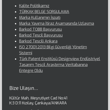
Kalite Politikamız
TÜRKAK BELGE SORGULAMA
Marka Kullanımın İspatı
Marka Yayıma İtiraz Aşamasında Uzlaşma
Barkod TOBB Başvurusu
Barkod Tescil Başvurusu
Barkod Tescili Ankara
ISO 27001:2013 Bilgi Güvenliği Yönetim
Sistemi
Türk Patent Enstitüsü Designview Endüstriyel
Tasarım Tescil Araştırma Veritabanına
Entegre Oldu
Bize Ulaşın…
Kültür Mah. Meşrutiyet Cad No:41
K:3 D:11 Kızılay, Çankaya/ANKARA