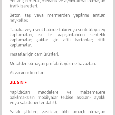
Yollar için metal, mekanik ve aydınlatmalı olmayan
trafik işaretleri.
Beton, taş veya mermerden yapılmış anıtlar,
heykeller.
Tabaka veya şerit halinde tabii veya sentetik yüzey
kaplamaları, ısı ile yapıştırılabilen sentetik
kaplamalar; çatılar için ziftli kartonlar; ziftli
kaplamalar.
İnşaatlar için cam ürünleri.
Metalden olmayan prefabrik yüzme havuzları.
Akvaryum kumları.
20. SINIF
Yapıldıkları maddelere ve malzemelere
bakılmaksızın mobilyalar (elbise askıları- ayaklı
veya sabitlenenler dahil).
Yatak şilteleri, yastıklar, tıbbi amaçlı olmayan