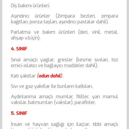
Diş bakımı ürünleri.
Aşındırıcı ürünler (Zımpara bezleri, zımpara
kağıtları, ponza taşları, aşındırıcı pastalar dahil).
Parlatma ve bakım ürünleri (deri, vinil, metal,
ahşap v.b.için).
4. SINIF
Sınai amaçlı yağlar, gresler (kesme sıvıları, toz
emici-ıslatıcı ve bağlayıcı maddeler dahil).
Katı yakıtlar
(
odun dahil
).
Sıvı ve gaz yakıtlar ile bunların katkıları.
Aydınlanma amaçlı mumlar, fitiller, yarı mamul
vakslar, balmumları (vakslar), parafinler.
5. SINIF
İnsan ve hayvan sağlığı için ilaçlar, tıbbi amaçlı