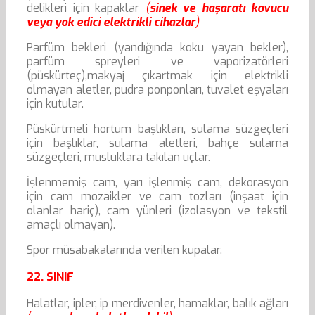
delikleri için kapaklar
(
sinek ve haşaratı kovucu
veya yok edici elektrikli cihazlar
)
Parfüm bekleri (yandığında koku yayan bekler),
parfüm spreyleri ve vaporizatörleri
(püskürteç),makyaj çıkartmak için elektrikli
olmayan aletler, pudra ponponları, tuvalet eşyaları
için kutular.
Püskürtmeli hortum başlıkları, sulama süzgeçleri
için başlıklar, sulama aletleri, bahçe sulama
süzgeçleri, musluklara takılan uçlar.
İşlenmemiş cam, yarı işlenmiş cam, dekorasyon
için cam mozaikler ve cam tozları (inşaat için
olanlar hariç), cam yünleri (izolasyon ve tekstil
amaçlı olmayan).
Spor müsabakalarında verilen kupalar.
22. SINIF
Halatlar, ipler, ip merdivenler, hamaklar, balık ağları