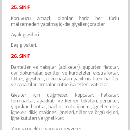
25. SINIF
Koruyucu amaçlı olanlar hariç her türlü
malzemeden yapılmış iç-dış giysiler,çoraplar.
Ayak giysileri.
Baş giysileri.
26. SINIF
Danteller ve nakışlar (aplikeler), güpürler, fistolar,
dar dokumalar, şeritler ve kurdeleler, ekstraforlar,
fitiller, giysiler için kumaştan yapılmış hazır harfler
ve rakamlar, armalar, rütbe işaretleri, vatkalar.
Giysiler için düğmeler, kopçalar, halkalar,
fermuarlar, ayakkabı ve kemer tokaları, perçinler,
yapışkan bantlar, bağlar, toplu iğneler, iğneler, dikiş
iğneleri, dikiş makinesi iğneleri, tığlar ve örgü şişleri,
iğne kutuları ve iğnelikler.
Yapma çiçekler, yapma meyveler.