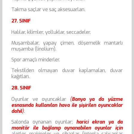
Takma saçlar ve saç aksesuarları.
27. SINIF
Halılar, kilimler, yolluklar, seccadeler.
Muşambalar, yapay çimen, döşemelik mantarlı
muşamba (linolium).
Spor amaçlı minderler.
Tekstilden olmayan duvar kaplamaları, duvar
kağıtları.
28. SINIF
Oyunlar ve oyuncaklar
(
Banyo ya da yüzme
esnasında kullanılan hava ile şişirilen oyuncaklar
dahil
).
Salonda oynanan oyunlar;
harici ekran ya da
monitör ile bağlanıp oynanabilen oyunlar için
aletler, makineler ve cihazlar (jetonla çalışanlar