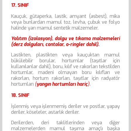
17. SINIF
Kauçuk, gütaperka, lastik, amyant (asbest), mika
veya bunlardan mamul toz, levha, çubuk ve folyo
halinde yarı mamul sentetik malzemeler.
Yalıtım (izolasyon), dolgu ve tıkama malzemeleri
(derz dolguları, contalar, o-ringler dahil).
Lastikten, plastikten veya kauçuktan mamul
bükülebilir borular, hortumlar (taşıtlar için
kullanılanlar dahil), boru, kılıf ve rakorları tekstilden
hortumlar, madeni olmayan boru kılıfları ve
rakorları, hortum rakorları, taşıtlar için radyatör
hortumları
(
yangın hortumları hariç
).
18. SINIF
İşlenmiş veya işlenmemiş deriler ve postlar, yapay
deriler, köseleler, astarlık deriler.
Derilerden, deri taklitlerinden veya diğer
malzemelerden mamul taşıma amaçlı başka