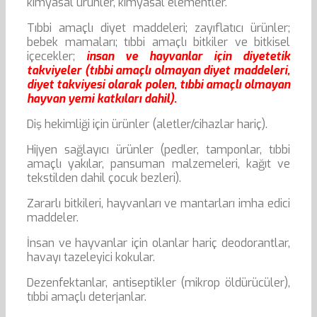
kimyasal ürünler, kimyasal elementler.
Tıbbi amaçlı diyet maddeleri; zayıflatıcı ürünler;
bebek mamaları; tıbbi amaçlı bitkiler ve bitkisel
içecekler;
insan ve hayvanlar için diyetetik
takviyeler (tıbbi amaçlı olmayan diyet maddeleri,
diyet takviyesi olarak polen, tıbbi amaçlı olmayan
hayvan yemi katkıları dahil).
Diş hekimliği için ürünler (aletler/cihazlar hariç).
Hijyen sağlayıcı ürünler (pedler, tamponlar, tıbbi
amaçlı yakılar, pansuman malzemeleri, kağıt ve
tekstilden dahil çocuk bezleri).
Zararlı bitkileri, hayvanları ve mantarları imha edici
maddeler.
İnsan ve hayvanlar için olanlar hariç deodorantlar,
havayı tazeleyici kokular.
Dezenfektanlar, antiseptikler (mikrop öldürücüler),
tıbbi amaçlı deterjanlar.