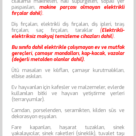
cilalama makineleri, halı süpürgeleri, sopalı yer
paspasları,
makine parçası olmayan elektrikli
fırçalar dahil
).
Diş fırçaları, elektrikli diş fırçaları, diş ipleri, tıraş
fırçaları, saç fırçaları, taraklar
(
Elektrikli-
elektriksiz makyaj temizleme cihazları dahil
).
Bu sınıfa dahil elektrikle çalışmayan ev ve mutfak
gereçleri, çamaşır mandalları, kap-kacak, vazolar
(değerli metalden olanlar dahil).
Ütü masaları ve kılıfları, çamaşır kurutmalıkları,
elbise askıları.
Ev hayvanları için kafesler ve malzemeler, evlerde
kullanılan bitki ve hayvan yetiştirme yerleri
(terraryumlar).
Camdan, porselenden, seramikten, kilden süs ve
dekorasyon eşyaları.
Fare kapanları, haşarat tuzakları, sinek
yakalayıcılar, sinek raketleri (sineklik), tuvalet taşı