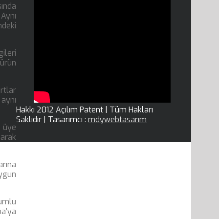
sında
 Aynı
ndeki
ileri
 ürün
rtlar
 aynı
Hakkı 2012 Açılım Patent | Tüm Hakları
Saklıdır | Tasarımcı :
mdywebtasarım
e üye
narak
arına
uygun
rumlu
pa’ya