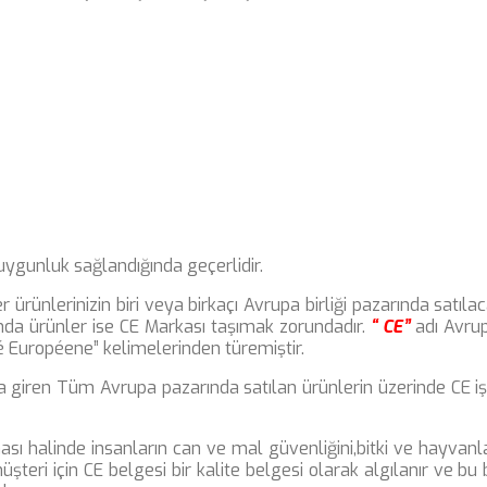
 uygunluk sağlandığında geçerlidir.
r ürünlerinizin biri veya birkaçı Avrupa birliği pazarında satıla
ında ürünler ise CE Markası taşımak zorundadır.
“ CE”
adı Avru
 Européene” kelimelerinden türemiştir.
 giren Tüm Avrupa pazarında satılan ürünlerin üzerinde CE iş
ı halinde insanların can ve mal güvenliğini,bitki ve hayvanla
üşteri için CE belgesi bir kalite belgesi olarak algılanır ve bu 