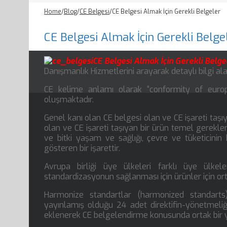
Home
/
Blog
/
CE Belgesi
/
CE Belgesi Almak İçin Gerekli Belgeler
CE Belgesi Almak İçin Gerekli Belge
CE Belgesi Almak İçin Gerekli Belg
Danışmanlık Hizmetlerini arayarak detaylı bilgi alabi
CE kelime anlamı olarak “conformity of europ
oluşmaktadır.
Genel kanı olan CE belgesi olan ve CE işareti taşı
olan ve CE işareti taşıyan bir ürün temel gerekle
ve bitki yaşam ve sağlığı, çevre ve tüketicinin
gösteren bir işarettir.
Avrupa birliği üye ülkeleri farklı üye ülke
standardizasyonun sağlanması için ürünler için ort
Harmonize standartlar (harmonized standarts)
yayınlamış olduğu 24 adet direktifin-yönetmeliği
eklenerek CE belgelendirme konusunda ortak bir y