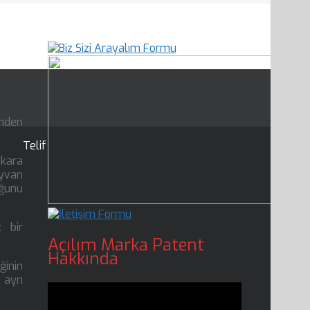
inden
Telif
nkara
ayvan
uğunu
k bir
Açılım Marka Patent
Hakkında
ğinin
 ayrı