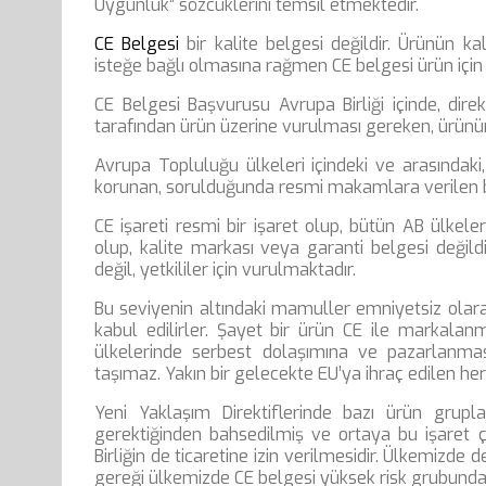
Uygunluk” sözcüklerini temsil etmektedir.
CE Belgesi
bir kalite belgesi değildir. Ürünün kal
isteğe bağlı olmasına rağmen CE belgesi ürün için
CE Belgesi Başvurusu Avrupa Birliği içinde, direk
tarafından ürün üzerine vurulması gereken, ürünün 
Avrupa Topluluğu ülkeleri içindeki ve arasındaki,
korunan, sorulduğunda resmi makamlara verilen 
CE işareti resmi bir işaret olup, bütün AB ülkele
olup, kalite markası veya garanti belgesi değildir
değil, yetkililer için vurulmaktadır.
Bu seviyenin altındaki mamuller emniyetsiz olarak
kabul edilirler. Şayet bir ürün CE ile markalanm
ülkelerinde serbest dolaşımına ve pazarlanmasın
taşımaz. Yakın bir gelecekte EU’ya ihraç edilen her
Yeni Yaklaşım Direktiflerinde bazı ürün grupl
gerektiğinden bahsedilmiş ve ortaya bu işaret ç
Birliğin de ticaretine izin verilmesidir. Ülkemizde
gereği ülkemizde CE belgesi yüksek risk grubundaki 