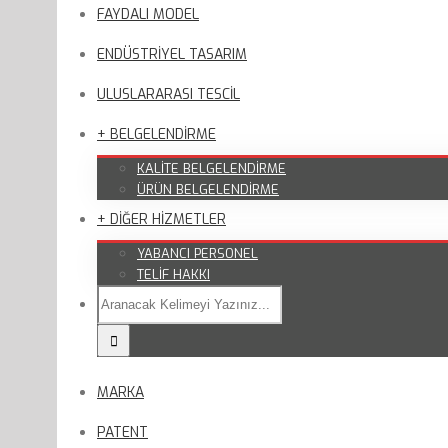
FAYDALI MODEL
ENDÜSTRİYEL TASARIM
ULUSLARARASI TESCİL
+ BELGELENDİRME
KALİTE BELGELENDİRME
ÜRÜN BELGELENDİRME
+ DİĞER HİZMETLER
YABANCI PERSONEL
TELİF HAKKI
MARKA
PATENT