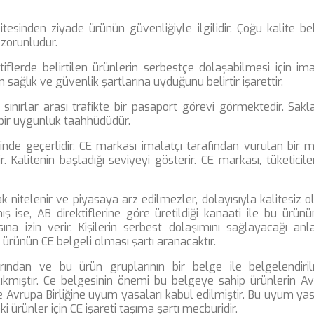
itesinden ziyade ürünün güvenliğiyle ilgilidir. Çoğu kalite be
 zorunludur.
tiflerde belirtilen ürünlerin serbestçe dolaşabilmesi için ima
sağlık ve güvenlik şartlarına uyduğunu belirtir işarettir.
 sınırlar arası trafikte bir pasaport görevi görmektedir. Sakl
bir uygunluk taahhüdüdür.
rinde geçerlidir. CE markası imalatçı tarafından vurulan bir 
. Kalitenin başladığı seviyeyi gösterir. CE markası, tüketiciler
 nitelenir ve piyasaya arz edilmezler, dolayısıyla kalitesiz o
ış ise, AB direktiflerine göre üretildiği kanaati ile bu ürün
a izin verir. Kişilerin serbest dolaşımını sağlayacağı anl
 ürünün CE belgeli olması şartı aranacaktır.
arından ve bu ürün gruplarının bir belge ile belgelendiri
ıkmıştır. Ce belgesinin önemi bu belgeye sahip ürünlerin A
 de Avrupa Birliğine uyum yasaları kabul edilmiştir. Bu uyum yas
ürünler için CE işareti taşıma şartı mecburidir.