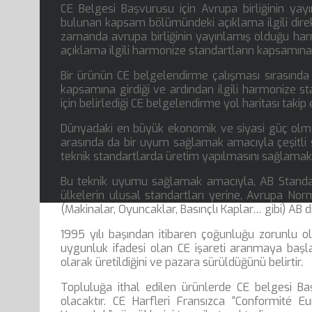
CE Belgesi Başvurusu için Avrupa birliğinin yay
bulunan kapsam bölümündeki açıklama ilgili direk
zamanda avrupa birliğinin yayınlamış olduğu ha
açıklama ilgili harmonize standartların kapsamına
Bir ürünün CE belgelendirme çalışması sırasında
kapsamına girdiği ve ardından ilgili harmonize sta
için belirlediği CE belgelendirme yol haritası takip e
Dünyadaki en büyük ekonomik ve siyasi güç olma y
arasında da bir uyum sağlamak amacıyla çeşitli 
teknik standartlarda üretim yapılmasını sağlamakt
Bu teknik uyumu sağlamak amacıyla, AB Standar
ülkelerin ulusal standartları yerine, Avrupa No
(Makinalar, Oyuncaklar, Basınçlı Kaplar… gibi) AB di
1995 yılı başından itibaren çoğunluğu zorunlu 
uygunluk ifadesi olan CE işareti aranmaya başlan
olarak üretildiğini ve pazara sürüldüğünü belirtir.
Topluluğa ithal edilen ürünlerde CE belgesi Baş
olacaktır. CE Harfleri Fransızca “Conformité E