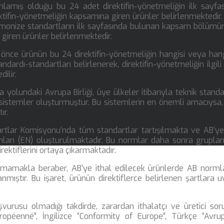
ınlamış olduğu bu 24 adet direktifin-yönetmeliğin ilk sayfa
tifin-yönetmeliğin kapsamına giren ürünler belirlenmektedir.
rmonize standartların ilk sayfasında bulunan kapsam bölümü
 giren ürünler belirlenmektedir.
 önce ürünün bu 24 direktifin-yönetmeliğin hangisi veya hang
ndardı-standartları belirlenerek, direktifin-yönetmeliğin ilgili
dilir.
olundaki Avrupa Birliği, üye ülkeler itibarıyla teknik standa
sistemler oluşturmuştur. Bu sistemlerin en önemli amacıysa,
ır.
tlar Komisyonu’nda tüm standartlar tartışılmakta ve AB’y
rmları (EN) oluşturulmaktadır. Bu normlar daha sonra grupla
rektiflerini ortaya çıkarmaktadır.
olmamakla beraber, AB’ye ithal edilecek ürünlerde AB norml
mıştır. Bu işaret, ürünün direktiflerce belirlenen şartlara 
vurusu olmadığı takdirde, zarardan ithalatçı ve üretici so
uropéenné”, İngilizce “Conformity of Europe”, Türkçe “Avru