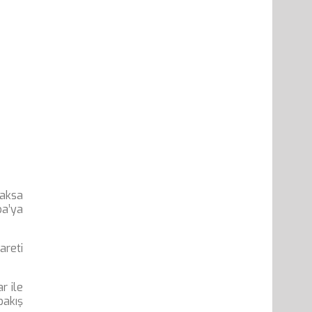
caksa
pa’ya
areti
r ile
bakış