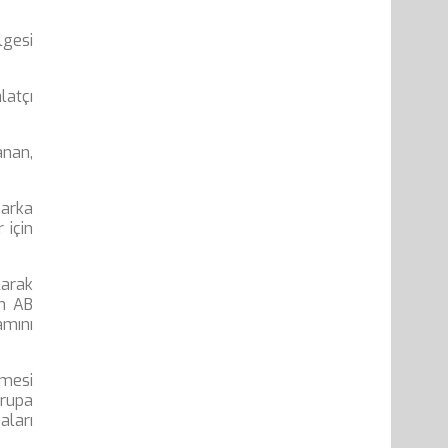
lgesi
latçı
anan,
marka
 için
larak
ün AB
amını
lmesi
vrupa
aları