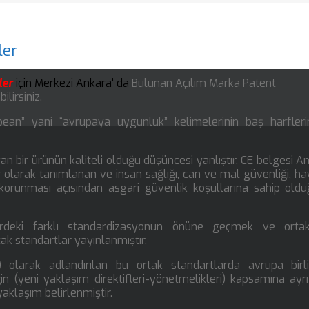
ler
eler
için
Merkezi Ankara
‘ da
Bulunan Açılım Marka Patent
lirsiniz.
ean” yani “avrupaya uygunluk” kelimelerinin baş harfler
yan bir ürünün kaliteli olduğu düşüncesi yanlıştır. CE belgesi A
r olarak tanımlanan ve insan sağlığı, can ve mal güvenliği, h
 korunması açısından asgari güvenlik koşullarına sahip old
lerdeki farklı standardizasyonun önüne geçmek ve orta
ak standartlar yayınlanmıştır.
 olarak adlandırılan bu ortak standartlarda avrupa birli
n (yeni yaklaşım direktifleri-yönetmelikleri) kapsamına ayrı
aklaşım belirlenmiştir.