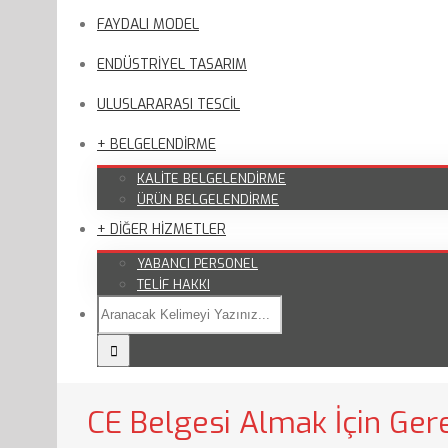
FAYDALI MODEL
ENDÜSTRİYEL TASARIM
ULUSLARARASI TESCİL
+ BELGELENDİRME
KALİTE BELGELENDİRME
ÜRÜN BELGELENDİRME
+ DİĞER HİZMETLER
YABANCI PERSONEL
TELİF HAKKI
CE Belgesi Almak İçin Gere