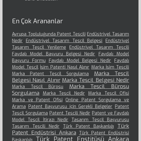
En Çok Arananlar
Avrupa Topluluğunda Patent Tescili
Endüstriyel Tasarım
Nedir
Endüstriyel Tasarım Tescil Belgesi
Endüstriyel
Tasarım Tescil Yenileme
Endüstriyel Tasarım Tescili
Faydalı Model Başvuru Belgesi Nedir
Faydalı Model
Başvuru Formu
Faydalı Model Belgesi Nedir
Faydalı
Model Tescil
İsim Patenti Nasıl Alınır
Marka İsim Tescili
Marka Tescil
Marka Patent Tescil Sorgulama
Belgesi Nasıl Alınır
Marka Tescil Belgesi Nedir
Marka Tescil Bürosu
Marka Tescil Bürosu
Sorgulama
Marka Tescil Nedir
Marka Tescil Ofisi
Marka ve Patent Ofisi
Online Patent Sorgulama ve
Arama
Patent Başvurusu için Gerekli Belgeler
Patent
Tescil Sorgulama
Patent Tescili Nedir
Patent ve Faydalı
Model Tescil İtirazı Nedir
Tasarım Tescil Başvurusu
Türk
Tasarım Tescili Nedir
Türk Patent Başkanlığı
Patent Endüstrisi Ankara
Türk Patent Endüstrisi
Türk Patent Enstitüsü Ankara
Başkanlığı