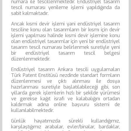
numara ile tescillenmektedir. Endüstriyel tasarım
tescil numarası yenileme işlemi yapıldığında da
sabit kalmaktadır.
Ancak kısmi devir işlemi yani endüstriyel tasarım
tesciline konu olan tasarımların bir kısmı için devir
işlemi yapılması halinde kısmi devir işlemine konu
olan endüstriyel tasarımlar için yeni bir endüstriyel
tasarım tescil numarası belirlenmek suretiyle yeni
bir endüstriyel tasarım tescil belgesi
düzenlenmektedir.
Endüstriyel tasarım Ankara tescili uygulamaları
Türk Patent Enstitüsü nezdinde standart formların
düzenlenmesi ve çıktı alınması ile dosya
hazırlanması suretiyle başlatılabileceği gibi, son
yıllarda gerek işlemlerin hızlı bir şekilde yürümesi
ve gerekse kağıt israfı ve kalabalığını ortadan
kaldırmak adına online başvuru sistemi de
kullanılabilmektedir.
Günlük hayatımızda sürekli kullandığımız,
karşılaştığımız arabalar, evler/binalar, bardaklar,