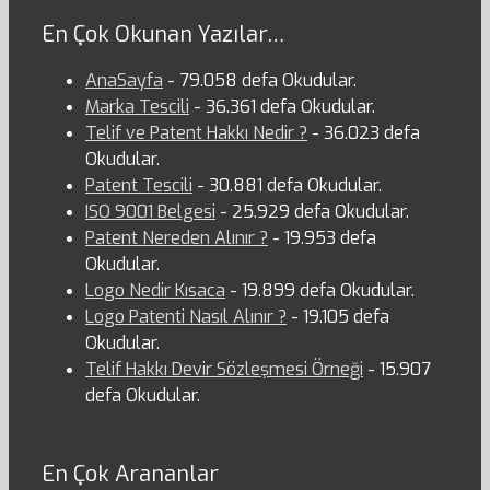
En Çok Okunan Yazılar…
AnaSayfa
- 79.058 defa Okudular.
Marka Tescili
- 36.361 defa Okudular.
Telif ve Patent Hakkı Nedir ?
- 36.023 defa
Okudular.
Patent Tescili
- 30.881 defa Okudular.
ISO 9001 Belgesi
- 25.929 defa Okudular.
Patent Nereden Alınır ?
- 19.953 defa
Okudular.
Logo Nedir Kısaca
- 19.899 defa Okudular.
Logo Patenti Nasıl Alınır ?
- 19.105 defa
Okudular.
Telif Hakkı Devir Sözleşmesi Örneği
- 15.907
defa Okudular.
En Çok Arananlar