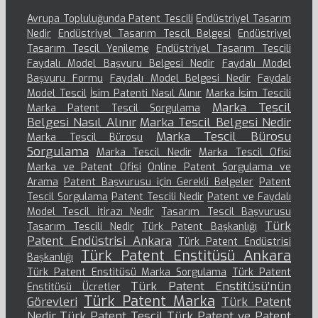
Avrupa Topluluğunda Patent Tescili
Endüstriyel Tasarım
Nedir
Endüstriyel Tasarım Tescil Belgesi
Endüstriyel
Tasarım Tescil Yenileme
Endüstriyel Tasarım Tescili
Faydalı Model Başvuru Belgesi Nedir
Faydalı Model
Başvuru Formu
Faydalı Model Belgesi Nedir
Faydalı
Model Tescil
İsim Patenti Nasıl Alınır
Marka İsim Tescili
Marka Tescil
Marka Patent Tescil Sorgulama
Belgesi Nasıl Alınır
Marka Tescil Belgesi Nedir
Marka Tescil Bürosu
Marka Tescil Bürosu
Sorgulama
Marka Tescil Nedir
Marka Tescil Ofisi
Marka ve Patent Ofisi
Online Patent Sorgulama ve
Arama
Patent Başvurusu için Gerekli Belgeler
Patent
Tescil Sorgulama
Patent Tescili Nedir
Patent ve Faydalı
Model Tescil İtirazı Nedir
Tasarım Tescil Başvurusu
Türk
Tasarım Tescili Nedir
Türk Patent Başkanlığı
Patent Endüstrisi Ankara
Türk Patent Endüstrisi
Türk Patent Enstitüsü Ankara
Başkanlığı
Türk Patent Enstitüsü Marka Sorgulama
Türk Patent
Türk Patent Enstitüsü’nün
Enstitüsü Ücretler
Türk Patent Marka
Görevleri
Türk Patent
Nedir
Türk Patent Tescil
Türk Patent ve Patent