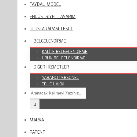
FAYDALI MODEL
ENDÜSTRİYEL TASARIM
ULUSLARARASI TESCİL
+ BELGELENDİRME
KALİTE BELGELENDİRME
ÜRÜN BELGELENDİRME
+ DİĞER HİZMETLER
YABANCI PERSONEL
TELİF HAKKI
MARKA
PATENT