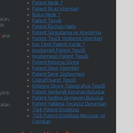
Patent Nedir ?
Patent İtiraz İşlemleri
Buluş Nedir ?
 alan,
Patent Teşvik
ır.
Patent Rüçhan Hakkı
Patent Sorgulama ve Araştırma
2
ana
Patent Tescil Yenileme İşlemleri
Kaç Çeşit Patent Vardır ?
İncelemeli Patent Tescili
İncelemesiz Patent Tescili
Patent Koruma Süresi
Patent Devir İşlemleri
Patent Devir Sözleşmesi
Coğrafi İşaret Tescili
Entegre Devre Topografya Tescili
Patent Verilerek Korunan Buluşlar
 yöre,
Patent Sınıfına Girmeyen Buluşlar
Patent Hakkına Tecavüz Durumları
 alan
Türk Patent Enstitüsü
Türk Patent Enstitüsü Mevzuat ve
Formları