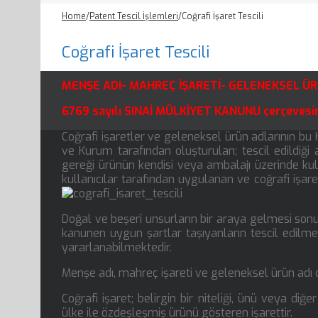
Home
/
Patent Tescil İşlemleri
/
Coğrafi İşaret Tescili
Coğrafi İşaret Tescili
MENŞE ADI- MAHREÇ İŞARETİ- GELENEKSEL Ü
6769 sayılı SINAİ MÜLKİYET KANUNU çerçevesi
Coğrafi işaretler ve geleneksel ürün adlarının b
ve Kurum tarafından oluşturulan; tescil edildiği 
gereği ürünün kendisi veya ambalajı üzerinde ku
kullanıcılar tarafından uygulanan ve coğrafi işar
Doğal ve beşerî unsurların bir araya gelmesi sonu
kanunen uygun şartlar taşıyanların tescil edilme
yararlanabilmektedir.
Menşe adı, mahreç işareti ve geleneksel ürün adı
Coğrafi işaret; belirgin bir niteliği, ünü veya di
ülke ile özdeşleşmiş ürünü gösteren işarettir.