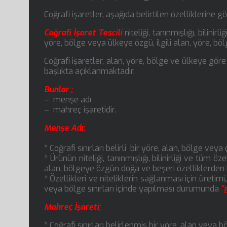
Coğrafi işaretler, aşağıda belirtilen özelliklerine g
Coğrafi İşaret Tescili
niteliği, tanınmışlığı, bilinir
yöre, bölge veya ülkeye özgü, ilgili alan, yöre, bö
Coğrafi işaretler, alan, yöre, bölge ve ülkeye gör
başlıkta açıklanmaktadır.
Bunlar ;
– menşe adı
– mahreç işaretidir.
Menşe Adı;
* Coğrafi sınırları belirli bir yöre, alan, bölge veya
* Ürünün niteliği, tanınmışlığı, bilinirliği ve tüm öz
alan, bölgeye özgün doğa ve beşeri özelliklerden 
* Özellikleri ve niteliklerin sağlanması için üretimi
veya bölge sınırları içinde yapılması durumunda
“
Mahreç İşareti;
* Coğrafi sınırları belirlenmiş bir yöre, alan veya böl