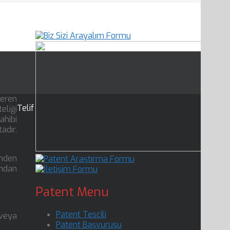
teren
Telif
eliği
ahibi
adır.
inden
ından
Patent Menu
Patent Tescili
 veya
Patent Başvurusu