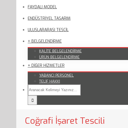
FAYDALI MODEL
ENDÜSTRİYEL TASARIM
ULUSLARARASI TESCİL
+ BELGELENDİRME
KALİTE BELGELENDİRME
ÜRÜN BELGELENDİRME
+ DİĞER HİZMETLER
YABANCI PERSONEL
TELİF HAKKI
Coğrafi İşaret Tescili