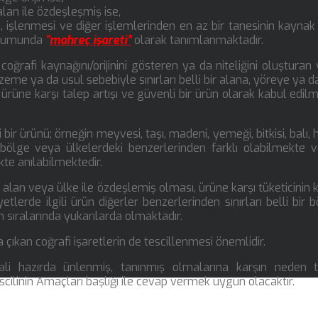
e alan ile özdeşleşmiş ise,
imi, işlenmesi ve diğer işlemlerinden en az bir tanesinin kaynak
durumunda
“
mahreç işareti”
olarak tanımlanmaktadır.
oğrafi kaynağını/orijinini gösteren ya da niteliğini oluşturan
zeme ya da usul sebebiyle sınırları belli bir alana, yöreye ya d
 ürüne karşı talep artışı ve güvenli bir ürün olarak kabul edilm
ir ürünü; örneğin meyvesi, taşı, madeni, yemeği, bitkisi, balı, ha
an, bölge veya ülkelerdeki benzerlerinden farklı olabilmekte 
ikte anılabilmektedir.
lge, alan veya ülke ile özdeşlemiş olması, ürüne karşı tüketicinin 
lerde ilgili ürün diğerler benzerlerinden sınırları belli bir b
h sıralarında yukarılarda olmaktadır.
çıkan coğrafi işaretlerin de tescillenmesi önemlidir.
 hali hazırda ünlenmiş, tanınmış olmalarına karşın neden t
cilinin Amaçları başlığı ile cevap vermek uygun olacaktır.