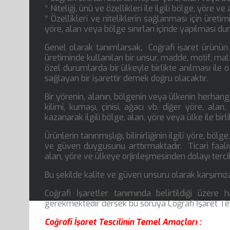
* Niteliği, ünü ve özellikleri ile ilgili bölge, yöre v
* Özellikleri ve niteliklerin sağlanması için üret
yöre, alan veya bölge sınırları içinde yapılması 
Genel olarak tanımlarsak, Coğrafi işaret ürünün c
üretiminde kullanılan bir unsur, madde, motif, mal
özel durumlarda bir ülkeyle birlikte anılması ile o
sağlayan bir işarettir demek doğru olacaktır.
Bir yörenin, alanın, bölgenin veya ülkenin herhangi b
kilimi, kumaşı, çinisi, ağacı vb. diğer yöre, al
kazanarak ilgili bölge, alan, yöre veya ülke ile birl
Ürünlerin tanınmışlığı, bilinirliğinin ilgili yöre, bö
ve güven duygusunu arttırmaktadır. Ticari faaliyet
alan, yöre ve ülkeye orjinleşmesinden dolayı terci
Bu şekilde kalite ve güven unsuru olarak karşımıza 
Coğrafi İşaretler tanımında belirtildiği üzere
gerekmektedir dersek bu soruya Coğrafi İşaret Tes
Coğrafi İşaret Tescilinin Temel Amaçları :