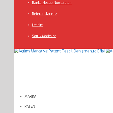
Banka Hesap Numaraları
Referanslarımız
İletişim
Satılık Markalar
MARKA
PATENT