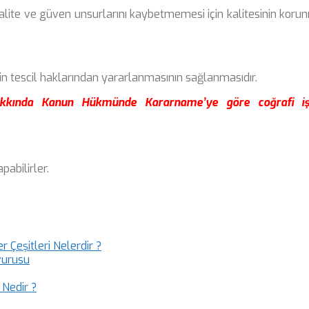
kalite ve güven unsurlarını kaybetmemesi için kalitesinin koru
rin tescil haklarından yararlanmasının sağlanmasıdır.
Hakkında Kanun Hükmünde Kararname’ye göre coğrafi iş
pabilirler.
r Çeşitleri Nelerdir ?
vurusu
 Nedir ?