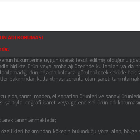
RÜN ADI KORUMASI
nde;
u Kanun hükümlerine uygun olarak tescil edilmiş olduğunu gös
adla birlikte ürün veya ambalajı üzerinde kullanılan ya da nit
llanılamadığı durumlarda kolayca görülebilecek şekilde hak s
etler bakımından kullanılması zorunlu olan işareti tanımlamakt
cu gıda, tarım, maden, el sanatları ürünleri ve sanayi ürünler
si şartıyla, coğrafi işaret veya geleneksel ürün adı korumas
 olarak tanımlanmaktadır;
ğer özellikleri bakımından kökenin bulunduğu yöre, alan, bölge