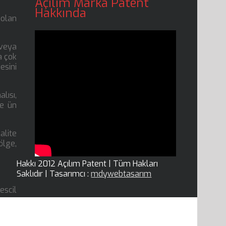
Açılım Marka Patent
Hakkında
 olan
 veya
a çok
esini
lısı,
ve ün
kalite
ölge,
Hakkı 2012 Açılım Patent | Tüm Hakları
Saklıdır | Tasarımcı :
mdywebtasarım
escil