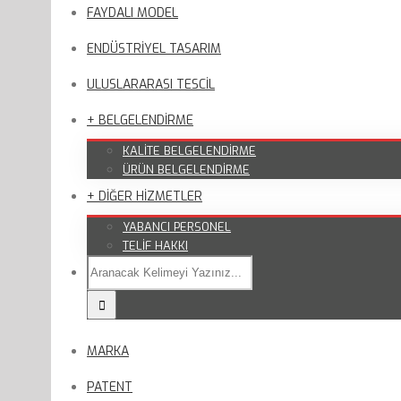
FAYDALI MODEL
ENDÜSTRİYEL TASARIM
ULUSLARARASI TESCİL
+ BELGELENDİRME
KALİTE BELGELENDİRME
ÜRÜN BELGELENDİRME
+ DİĞER HİZMETLER
YABANCI PERSONEL
TELİF HAKKI
MARKA
PATENT