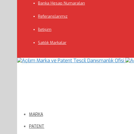
Banka Hesap Numaraları
Referanslarımız
İletişim
Satılık Markalar
MARKA
PATENT