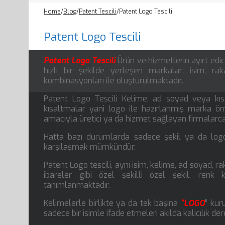
Home
/
Blog
/
Patent Tescili
/
Patent Logo Tescili
Patent Logo Tescili
Patent Logo Tescili
Ürün ve hizmetlerin ayırt edic
hızlı bir şekilde yerleşen markalar; isim, rak
kombinasyonları ile oluşturulmaktadır.
Patent Logo Tescili Kelime, ad soyad veya kısa
kısaltmalar yani logo ile hazırlanmış marka örn
amacıyla üretici ya da hizmet sağlayan firmalarca 
Hatta bazı durumlarda sadece şekil ya da logo
karşılaşmak mümkündür.
Patent Logo tescili, aynı isim, kelime, ad soyad,
ibareler gibi özel şekilli özel şekil, renk 
tanımlanmaktadır.
Kelimelerle birlikte ya da tek başına
“LOGO
” kur
sadece bir isimle ifade etmeleri akılda kalıcılık dere