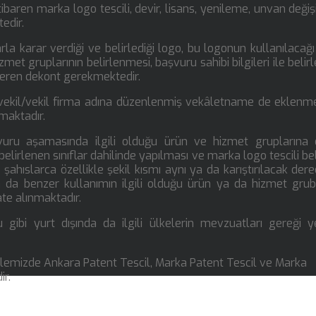
baren marka logo tescili, devir, lisans, yenileme, unvan değişik
tedir.
rla karar verdiği ve belirlediği logo, bu logonun kullanılacağı
zmet gruplarının belirlenmesi, başvuru sahibi bilgileri ile belir
steren dekont gerekmektedir.
i vekil/vekil firma adına düzenlenmiş vekâletname de eklenmel
maktadır.
şvuru aşamasında ilgili olduğu ürün ve hizmet gruplarına 
elirlenen sınıflar dahilinde yapılması ve marka logo tescili be
. şahıslarca özellikle şekil kısmı aynı ya da karıştırılacak der
a da benzer kullanımın ilgili olduğu ürün ya da hizmet grub
ate alınmaktadır.
 gibi yurt dışında da ilgili ülkelerin mevzuatları gereği y
lemizde Ankara Patent Tescil, Marka Patent Tescil ve Marka
ir.