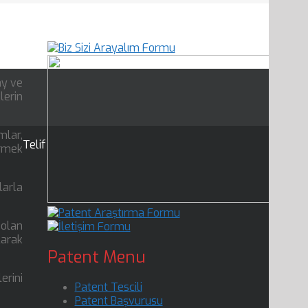
ay ve
lerin
mlar,
Telif
irmek
larla
 olan
larak
Patent Menu
erini
Patent Tescili
Patent Başvurusu