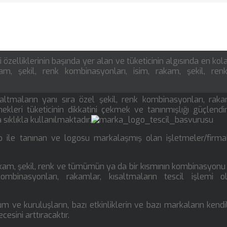
i özelliklerinin başında yer alan ve tüketicinin algısında en kol
am, şekil, renk kombinasyonları, isim, rakam, şekil, renk
ltmaların yanı sıra özel şekil, renk kombinasyonları, raka
ekleri tüketicinin dikkatini çekmek ve tanınmışlığı güçlend
sıklıkla kullanılmaktadır.
 ile tanınan ve logosu markalaşmış olan işletmeler/firma
 rakam, şekil, renk ve tümümün ya da bir kısmının kombinasyonu
kombinasyonları, rakamlar, kısaltmaların tescil işlemi o
um ve kuruluşların, bazı etkinliklerin ve bazı markaların kendil
cesini arttıracaktır.