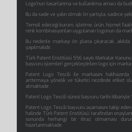
Logo’nun tasarlanma ve kullanılma amacı da budur.
Bu da sade ve yalın olmak ön şartıyla, sadece şekil
Temsil edeceği kurum, işletme, ürün, hizmet faaliy
renk kombinasyonları uygulanan logonun da mark
Bu nedenle markayı ön plana çıkaracak, akılda k
yapılmalıdır.
Türk Patent Enstitüsü 556 sayılı Markalar Kanunu 
başvuru işlemleri gerçekleştirilen logo için marka 
Patent Logo Tescili ile markasını halihazırda 
arttırmaya yönelik ve tüketici nezdinde etiket ola
almaktadır.
Patent Logo Tescili süresi başvuru tarihi itibariyle 1
Patent Logo Tescili başvuru aşamasını takip eden 
halinde Türk Patent Enstitüsü tarafından onaylanm
sonunda herhangi bir itiraz olmaması duru
hazırlanmaktadır.