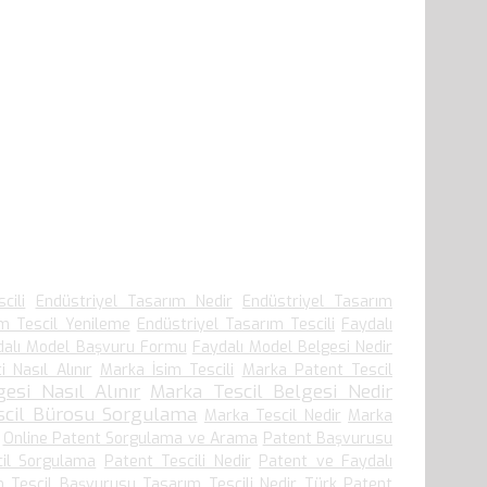
cili
Endüstriyel Tasarım Nedir
Endüstriyel Tasarım
ım Tescil Yenileme
Endüstriyel Tasarım Tescili
Faydalı
dalı Model Başvuru Formu
Faydalı Model Belgesi Nedir
i Nasıl Alınır
Marka İsim Tescili
Marka Patent Tescil
esi Nasıl Alınır
Marka Tescil Belgesi Nedir
scil Bürosu Sorgulama
Marka Tescil Nedir
Marka
Online Patent Sorgulama ve Arama
Patent Başvurusu
cil Sorgulama
Patent Tescili Nedir
Patent ve Faydalı
m Tescil Başvurusu
Tasarım Tescili Nedir
Türk Patent