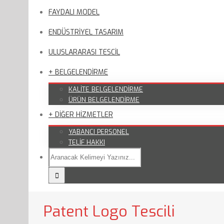
FAYDALI MODEL
ENDÜSTRİYEL TASARIM
ULUSLARARASI TESCİL
+ BELGELENDİRME
KALİTE BELGELENDİRME
ÜRÜN BELGELENDİRME
+ DİĞER HİZMETLER
YABANCI PERSONEL
TELİF HAKKI
Patent Logo Tescili