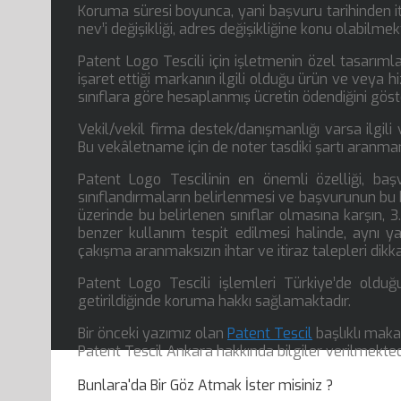
Koruma süresi boyunca, yani başvuru tarihinden iti
nev’i değişikliği, adres değişikliğine konu olabilmek
Patent Logo Tescili için işletmenin özel tasarımla
işaret ettiği markanın ilgili olduğu ürün ve veya hi
sınıflara göre hesaplanmış ücretin ödendiğini gö
Vekil/vekil firma destek/danışmanlığı varsa ilgil
Bu vekâletname için de noter tasdiki şartı aranma
Patent Logo Tescilinin en önemli özelliği, ba
sınıflandırmaların belirlenmesi ve başvurunun bu b
üzerinde bu belirlenen sınıflar olmasına karşın, 3
benzer kullanım tespit edilmesi halinde, aynı y
çakışma aranmaksızın ihtar ve itiraz talepleri dikk
Patent Logo Tescili işlemleri Türkiye’de olduğu
getirildiğinde koruma hakkı sağlamaktadır.
Bir önceki yazımız olan
Patent Tescil
başlıklı maka
Patent Tescil Ankara hakkında bilgiler verilmekted
Bunlara'da Bir Göz Atmak İster misiniz ?