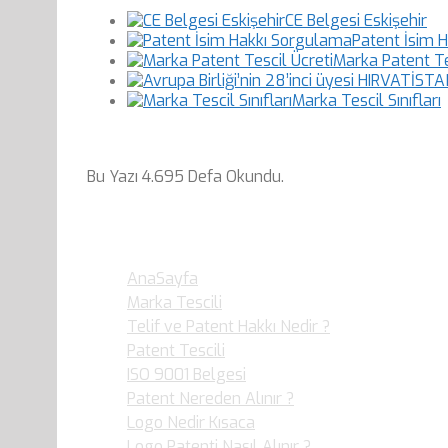
CE Belgesi Eskişehir
Patent İsim 
Marka Patent Te
Marka Tescil Sınıfları
Bu Yazı 4.695 Defa Okundu.
En Çok Okunan Yazılar…
AnaSayfa
- 79.050 defa Okudular.
Marka Tescili
- 36.359 defa Okudular.
Telif ve Patent Hakkı Nedir ?
- 36.017 defa O
Patent Tescili
- 30.877 defa Okudular.
ISO 9001 Belgesi
- 25.920 defa Okudular.
Patent Nereden Alınır ?
- 19.949 defa Okudul
Logo Nedir Kısaca
- 19.892 defa Okudular.
Logo Patenti Nasıl Alınır ?
- 19.099 defa Okud