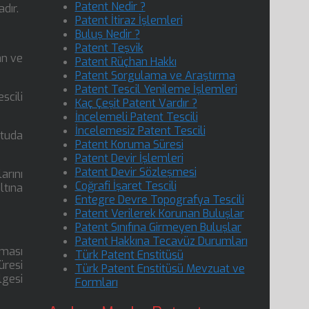
Patent Nedir ?
dır.
Patent İtiraz İşlemleri
Buluş Nedir ?
Patent Teşvik
an ve
Patent Rüçhan Hakkı
Patent Sorgulama ve Araştırma
Patent Tescil Yenileme İşlemleri
scili
Kaç Çeşit Patent Vardır ?
İncelemeli Patent Tescili
İncelemesiz Patent Tescili
ltuda
Patent Koruma Süresi
Patent Devir İşlemleri
Patent Devir Sözleşmesi
arını
Coğrafi İşaret Tescili
ltına
Entegre Devre Topografya Tescili
Patent Verilerek Korunan Buluşlar
Patent Sınıfına Girmeyen Buluşlar
Patent Hakkına Tecavüz Durumları
aması
Türk Patent Enstitüsü
üresi
Türk Patent Enstitüsü Mevzuat ve
gesi
Formları