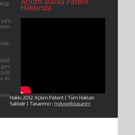
Açılım Marka Patent
liği,
Hakkında
 yani
lenen
idir.
dahil
lgesi
ecede
u ile
erine
Hakkı 2012 Açılım Patent | Tüm Hakları
Saklıdır | Tasarımcı :
mdywebtasarım