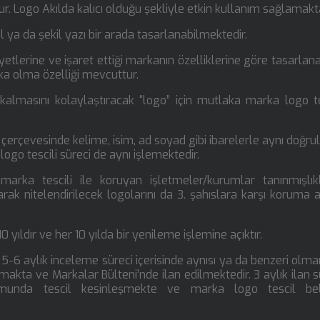
 Logo Akılda kalıcı olduğu şekliyle etkin kullanım sağlamakta
 ya da şekil yazı bir arada tasarlanabilmektedir.
etlerine ve işaret ettiği markanın özelliklerine göre tasarlan
a olma özelliği mevcuttur.
almasını kolaylaştıracak “logo” için mutlaka marka logo te
çerçevesinde kelime, isim, ad soyad gibi ibarelerle aynı doğru
logo tescili süreci de aynı işlemektedir.
marka tescili ile koruyan işletmeler/kurumlar tanınmışlıkl
rak nitelendirilecek logolarını da 3. şahıslara karşı koruma a
0 yıldır ve her 10 yılda bir yenileme işlemine açıktır.
5-6 aylık inceleme süreci içerisinde aynısı ya da benzeri olm
akta ve Markalar Bülteni’nde ilan edilmektedir. 3 aylık ilan s
munda tescil kesinleşmekte ve marka logo tescil bel