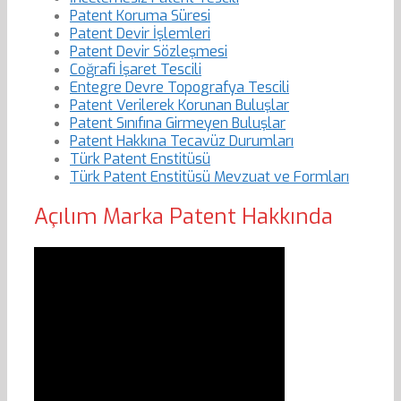
Patent Koruma Süresi
Patent Devir İşlemleri
Patent Devir Sözleşmesi
Coğrafi İşaret Tescili
Entegre Devre Topografya Tescili
Patent Verilerek Korunan Buluşlar
Patent Sınıfına Girmeyen Buluşlar
Patent Hakkına Tecavüz Durumları
Türk Patent Enstitüsü
Türk Patent Enstitüsü Mevzuat ve Formları
Açılım Marka Patent Hakkında