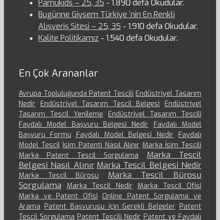
Pamukids – 25, 35
- 1.890 defa Okudular.
Bugünne Giysem Türkiye ‘nin En Renkli
Alışveriş Sitesi – 25, 35
- 1.910 defa Okudular.
Kalite Politikamız
- 1.540 defa Okudular.
En Çok Arananlar
Avrupa Topluluğunda Patent Tescili
Endüstriyel Tasarım
Nedir
Endüstriyel Tasarım Tescil Belgesi
Endüstriyel
Tasarım Tescil Yenileme
Endüstriyel Tasarım Tescili
Faydalı Model Başvuru Belgesi Nedir
Faydalı Model
Başvuru Formu
Faydalı Model Belgesi Nedir
Faydalı
Model Tescil
İsim Patenti Nasıl Alınır
Marka İsim Tescili
Marka Tescil
Marka Patent Tescil Sorgulama
Belgesi Nasıl Alınır
Marka Tescil Belgesi Nedir
Marka Tescil Bürosu
Marka Tescil Bürosu
Sorgulama
Marka Tescil Nedir
Marka Tescil Ofisi
Marka ve Patent Ofisi
Online Patent Sorgulama ve
Arama
Patent Başvurusu için Gerekli Belgeler
Patent
Tescil Sorgulama
Patent Tescili Nedir
Patent ve Faydalı