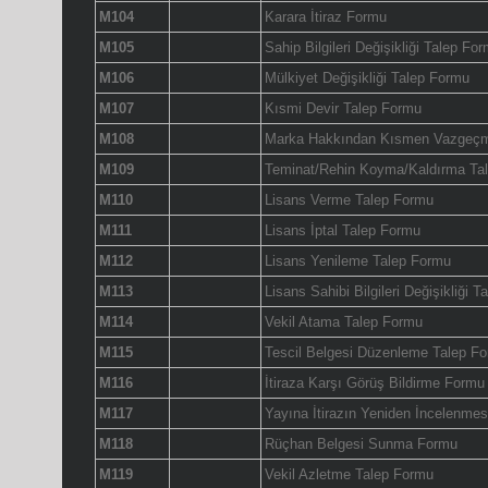
M104
Karara İtiraz Formu
M105
Sahip Bilgileri Değişikliği Talep Fo
M106
Mülkiyet Değişikliği Talep Formu
M107
Kısmi Devir Talep Formu
M108
Marka Hakkından Kısmen Vazgeçm
M109
Teminat/Rehin Koyma/Kaldırma Ta
M110
Lisans Verme Talep Formu
M111
Lisans İptal Talep Formu
M112
Lisans Yenileme Talep Formu
M113
Lisans Sahibi Bilgileri Değişikliği 
M114
Vekil Atama Talep Formu
M115
Tescil Belgesi Düzenleme Talep F
M116
İtiraza Karşı Görüş Bildirme Formu
M117
Yayına İtirazın Yeniden İncelenme
M118
Rüçhan Belgesi Sunma Formu
M119
Vekil Azletme Talep Formu