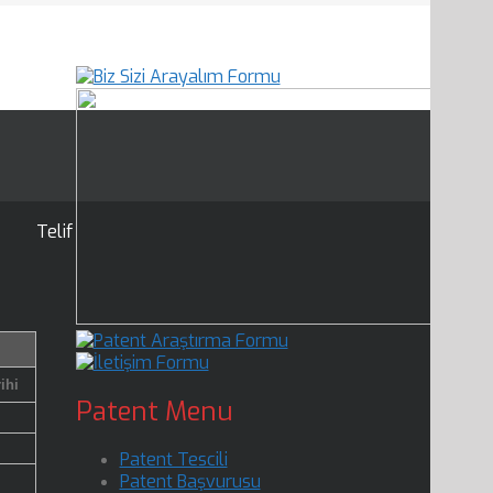
Telif
ihi
Patent Menu
Patent Tescili
Patent Başvurusu