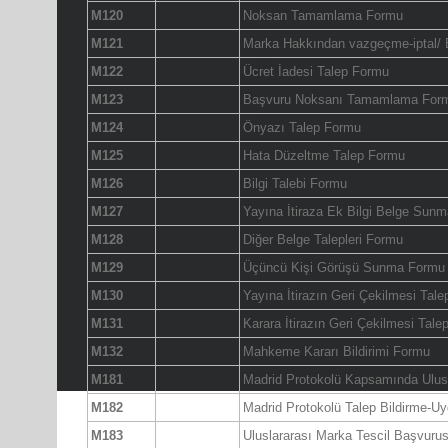
M120
Noksan Tamamlama Formu
M121
Marka Hakkından vazgeçme-iptal/ 
M122
Ücret İadesi Talep Formu
M123
Başvuru Noksanı Tamamlama For
M124
Önyazı Talep Formu
M125
Hata Düzeltme Talep Formu
M126
Bilgi Talebi Formu
M127
Yayına İtiraza Ek Bilgi Belge Sun
M128
Diğer Belge Talepleri Formu
M129
Üçüncü Kişi Görüşü Sunma Formu
M130
Yayına İtirazın Geri Çekilmesi Tal
M131
Karara İtirazın Geri Çekilmesi Tal
M132
Mahkeme Kararı Bildirimi Formu
M181
Madrid Protokolü Kapsamında Ulus
M182
Madrid Protokolü Talep Bildirme-U
M183
Uluslararası Marka Tescil Başvur