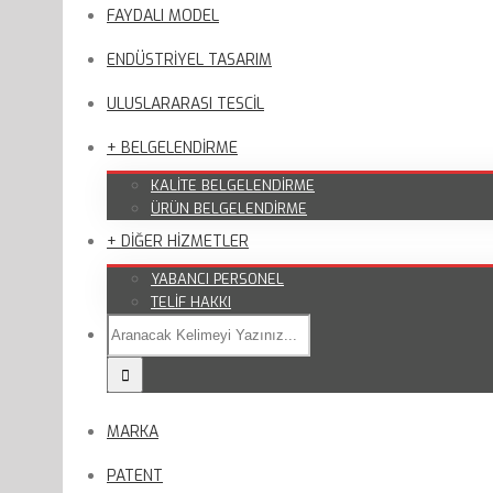
FAYDALI MODEL
ENDÜSTRİYEL TASARIM
ULUSLARARASI TESCİL
+ BELGELENDİRME
KALİTE BELGELENDİRME
ÜRÜN BELGELENDİRME
+ DİĞER HİZMETLER
YABANCI PERSONEL
TELİF HAKKI
MARKA
PATENT