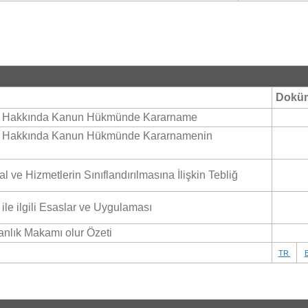
Dokü
sı Hakkında Kanun Hükmünde Kararname
sı Hakkında Kanun Hükmünde Kararnamenin
l ve Hizmetlerin Sınıflandırılmasına İlişkin Tebliğ
ile ilgili Esaslar ve Uygulaması
anlık Makamı olur Özeti
TR