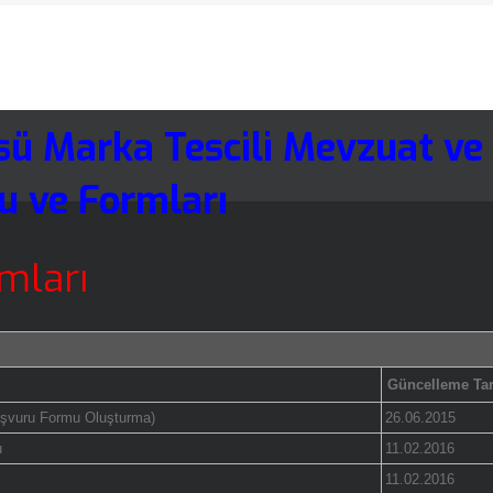
sü Marka Tescili Mevzuat ve
 ve Formları
mları
Güncelleme Tar
aşvuru Formu Oluşturma)
26.06.2015
u
11.02.2016
11.02.2016