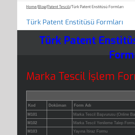
Home
/
Blog
/
Patent Tescili
/
Türk Patent Enstitüsü Formları
Türk Patent Enstitüsü Formları
Türk Patent Enstitü
Formu
Marka Tescil İşlem For
Kod
Doküman
Form Adı
M101
Marka Tescil Başvurusu (Online B
M102
Marka Tescil Yenileme Talep Form
M103
Yayına İtiraz Formu