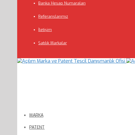
Banka Hesap Numaraları
Referanslarımız
İletişim
Satılık Markalar
MARKA
PATENT