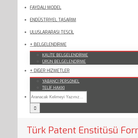
FAYDALI MODEL
ENDÜSTRİYEL TASARIM
ULUSLARARASI TESCİL
+ BELGELENDİRME
KALİTE BELGELENDİRME
ÜRÜN BELGELENDİRME
+ DİĞER HİZMETLER
YABANCI PERSONEL
TELİF HAKKI
Türk Patent Enstitüsü For