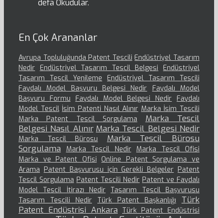
defa Okudular.
En Çok Arananlar
Avrupa Topluluğunda Patent Tescili
Endüstriyel Tasarım
Nedir
Endüstriyel Tasarım Tescil Belgesi
Endüstriyel
Tasarım Tescil Yenileme
Endüstriyel Tasarım Tescili
Faydalı Model Başvuru Belgesi Nedir
Faydalı Model
Başvuru Formu
Faydalı Model Belgesi Nedir
Faydalı
Model Tescil
İsim Patenti Nasıl Alınır
Marka İsim Tescili
Marka Tescil
Marka Patent Tescil Sorgulama
Belgesi Nasıl Alınır
Marka Tescil Belgesi Nedir
Marka Tescil Bürosu
Marka Tescil Bürosu
Sorgulama
Marka Tescil Nedir
Marka Tescil Ofisi
Marka ve Patent Ofisi
Online Patent Sorgulama ve
Arama
Patent Başvurusu için Gerekli Belgeler
Patent
Tescil Sorgulama
Patent Tescili Nedir
Patent ve Faydalı
Model Tescil İtirazı Nedir
Tasarım Tescil Başvurusu
Türk
Tasarım Tescili Nedir
Türk Patent Başkanlığı
Patent Endüstrisi Ankara
Türk Patent Endüstrisi