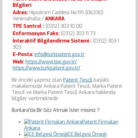
Bilgileri
Adres:
Hipodrom Caddesi No:115 (06330)
Yenimahalle /
ANKARA
TPE Santral :
(0312) 303 10 00
Enformasyon Faks:
(0312) 303 11 73
İnteraktif Bilgilendirme Sistemi :
(0312) 303 1
303
E-Posta:
info@turkpatent.gov.tr
Web:
https://www.tpe.gov.tr/
https://www.turkpatent.gov.tr/
Bir önceki yazımız olan
Patent Tescil
başlıklı
makalemizde Ankara Patent Tescil, Marka Patent
Tescil ve Marka Patent Tescil Ankara hakkında
bilgiler verilmektedir.
Bunlara'da Bir Göz Atmak İster misiniz ?
Patent Firmaları
Ankara
CE Belgesi Örneği