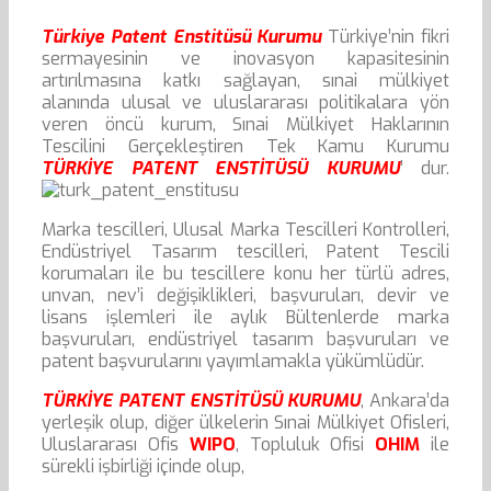
Türkiye Patent Enstitüsü Kurumu
Türkiye’nin fikri
sermayesinin ve inovasyon kapasitesinin
artırılmasına katkı sağlayan, sınai mülkiyet
alanında ulusal ve uluslararası politikalara yön
veren öncü kurum, Sınai Mülkiyet Haklarının
Tescilini Gerçekleştiren Tek Kamu Kurumu
TÜRKİYE PATENT ENSTİTÜSÜ KURUMU
’ dur.
Marka tescilleri, Ulusal Marka Tescilleri Kontrolleri,
Endüstriyel Tasarım tescilleri, Patent Tescili
korumaları ile bu tescillere konu her türlü adres,
unvan, nev’i değişiklikleri, başvuruları, devir ve
lisans işlemleri ile aylık Bültenlerde marka
başvuruları, endüstriyel tasarım başvuruları ve
patent başvurularını yayımlamakla yükümlüdür.
TÜRKİYE PATENT ENSTİTÜSÜ KURUMU
, Ankara’da
yerleşik olup, diğer ülkelerin Sınai Mülkiyet Ofisleri,
Uluslararası Ofis
WIPO
, Topluluk Ofisi
OHIM
ile
sürekli işbirliği içinde olup,