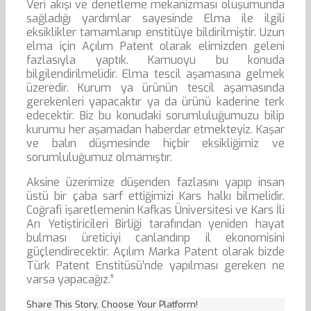
Veri akışı ve denetleme mekanizması oluşumunda
sağladığı yardımlar sayesinde Elma ile ilgili
eksiklikler tamamlanıp enstitüye bildirilmiştir. Uzun
elma için Açılım Patent olarak elimizden geleni
fazlasıyla yaptık. Kamuoyu bu konuda
bilgilendirilmelidir. Elma tescil aşamasına gelmek
üzeredir. Kurum ya ürünün tescil aşamasında
gerekenleri yapacaktır ya da ürünü kaderine terk
edecektir. Biz bu konudaki sorumluluğumuzu bilip
kurumu her aşamadan haberdar etmekteyiz. Kaşar
ve balın düşmesinde hiçbir eksikliğimiz ve
sorumluluğumuz olmamıştır.
Aksine üzerimize düşenden fazlasını yapıp insan
üstü bir çaba sarf ettiğimizi Kars halkı bilmelidir.
Coğrafi işaretlemenin Kafkas Üniversitesi ve Kars İli
Arı Yetiştiricileri Birliği tarafından yeniden hayat
bulması üreticiyi canlandırıp il ekonomisini
güçlendirecektir. Açılım Marka Patent olarak bizde
Türk Patent Enstitüsü’nde yapılması gereken ne
varsa yapacağız.”
Share This Story, Choose Your Platform!