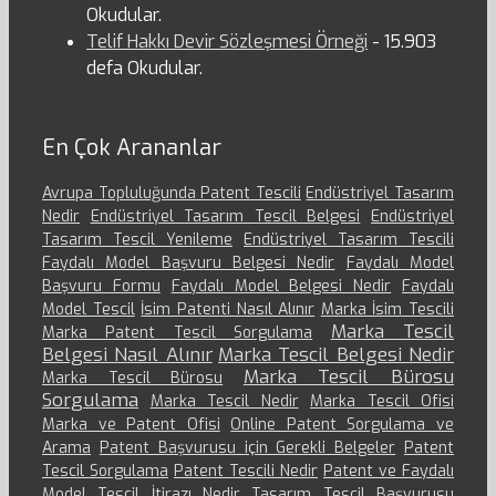
Okudular.
Telif Hakkı Devir Sözleşmesi Örneği
- 15.903
defa Okudular.
En Çok Arananlar
Avrupa Topluluğunda Patent Tescili
Endüstriyel Tasarım
Nedir
Endüstriyel Tasarım Tescil Belgesi
Endüstriyel
Tasarım Tescil Yenileme
Endüstriyel Tasarım Tescili
Faydalı Model Başvuru Belgesi Nedir
Faydalı Model
Başvuru Formu
Faydalı Model Belgesi Nedir
Faydalı
Model Tescil
İsim Patenti Nasıl Alınır
Marka İsim Tescili
Marka Tescil
Marka Patent Tescil Sorgulama
Belgesi Nasıl Alınır
Marka Tescil Belgesi Nedir
Marka Tescil Bürosu
Marka Tescil Bürosu
Sorgulama
Marka Tescil Nedir
Marka Tescil Ofisi
Marka ve Patent Ofisi
Online Patent Sorgulama ve
Arama
Patent Başvurusu için Gerekli Belgeler
Patent
Tescil Sorgulama
Patent Tescili Nedir
Patent ve Faydalı
Model Tescil İtirazı Nedir
Tasarım Tescil Başvurusu