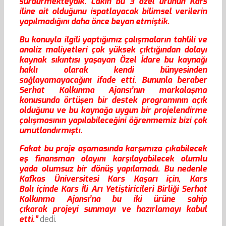
sürdürmekteydik. Lakin bu 3 özel ürünün Kars
iline ait olduğunu ispatlayacak bilimsel verilerin
yapılmadığını daha önce beyan etmiştik.
Bu konuyla ilgili yaptığımız çalışmaların tahlili ve
analiz maliyetleri çok yüksek çıktığından dolayı
kaynak sıkıntısı yaşayan Özel İdare bu kaynağı
haklı olarak kendi bünyesinden
sağlayamayacağını ifade etti. Bununla beraber
Serhat Kalkınma Ajansı’nın markalaşma
konusunda örtüşen bir destek programının açık
olduğunu ve bu kaynağa uygun bir projelendirme
çalışmasının yapılabileceğini öğrenmemiz bizi çok
umutlandırmıştı.
Fakat bu proje aşamasında karşımıza çıkabilecek
eş finansman olayını karşılayabilecek olumlu
yada olumsuz bir dönüş yapılamadı. Bu nedenle
Kafkas Üniversitesi Kars Kaşarı için, Kars
Balı içinde Kars İli Arı Yetiştiricileri Birliği Serhat
Kalkınma Ajansı’na bu iki ürüne sahip
çıkarak projeyi sunmayı ve hazırlamayı kabul
etti.”
dedi.