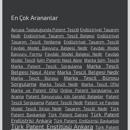
En Çok Arananlar
Avrupa Topluluğunda Patent Tescili
Endüstriyel Tasarım
Nedir
Endüstriyel Tasarım Tescil Belgesi
Endüstriyel
Tasarım Tescil Yenileme
Endüstriyel Tasarım Tescili
Faydalı Model Başvuru Belgesi Nedir
Faydalı Model
Başvuru Formu
Faydalı Model Belgesi Nedir
Faydalı
Model Tescil
İsim Patenti Nasıl Alınır
Marka İsim Tescili
Marka Tescil
Marka Patent Tescil Sorgulama
Belgesi Nasıl Alınır
Marka Tescil Belgesi Nedir
Marka Tescil Bürosu
Marka Tescil Bürosu
Sorgulama
Marka Tescil Nedir
Marka Tescil Ofisi
Marka ve Patent Ofisi
Online Patent Sorgulama ve
Arama
Patent Başvurusu için Gerekli Belgeler
Patent
Tescil Sorgulama
Patent Tescili Nedir
Patent ve Faydalı
Model Tescil İtirazı Nedir
Tasarım Tescili Nedir
Türk
Türk Patent
Patent Başkanlığı
Türk Patent Dairesi
Endüstrisi Ankara
Türk Patent Endüstrisi Başkanlığı
Türk Patent Enstitüsü Ankara
Türk Patent