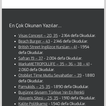
En Çok Okunan Yazılar…
Visas Concept – 20, 35
- 2.164 defa Okudular.
Beach Burger – 43
- 2.146 defa Okudular.
British Street İngilizce Kursları – 41
- 1.954
defa Okudular.
Safran 19 – 37
- 2.004 defa Okudular.
MarkaMETROPOLLİFE – 35 – 36 – 38 – 41
-
2.060 defa Okudular.
Otobilet Time Mutlu Seyahatler – 39
- 1.880
defa Okudular.
Pamukids – 25, 35
- 1.890 defa Okudular.
Bugünne Giysem Türkiye ‘nin En Renkli
Alışveriş Sitesi – 25, 35
- 1.910 defa Okudular.
Kalite Politikamız
- 1.540 defa Okudular.